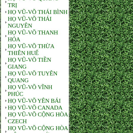
TRỊ
HỌ VŨ-VÕ THÁI BÌNH
HỌ VŨ-VÕ THÁI
NGUYÊN
HỌ VŨ-VÕ THANH
HÓA
HỌ VŨ-VÕ THỪA
THIÊN HUẾ
HỌ VŨ-VÕ TIỀN
GIANG
HỌ VŨ-VÕ TUYÊN
QUANG
HỌ VŨ-VÕ VĨNH
PHÚC
HỌ VŨ-VÕ YÊN BÁI
HỌ VŨ-VÕ CANADA
HỌ VŨ-VÕ CỘNG HÒA
CZECH
HỌ VŨ-VÕ CỘNG HÒA