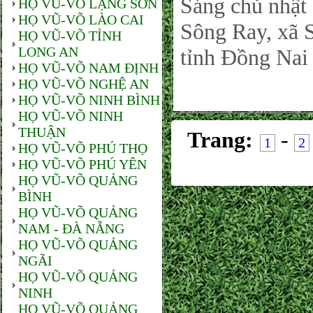
Sáng chủ nhật
HỌ VŨ-VÕ LẠNG SƠN
HỌ VŨ-VÕ LÀO CAI
Sông Ray, xã
HỌ VŨ-VÕ TỈNH
LONG AN
tỉnh Đồng Nai 
HỌ VŨ-VÕ NAM ĐỊNH
HỌ VŨ-VÕ NGHỆ AN
HỌ VŨ-VÕ NINH BÌNH
HỌ VŨ-VÕ NINH
THUẬN
Trang:
-
1
2
HỌ VŨ-VÕ PHÚ THỌ
HỌ VŨ-VÕ PHÚ YÊN
HỌ VŨ-VÕ QUẢNG
BÌNH
HỌ VŨ-VÕ QUẢNG
NAM - ĐÀ NẴNG
HỌ VŨ-VÕ QUẢNG
NGÃI
HỌ VŨ-VÕ QUẢNG
NINH
HỌ VŨ-VÕ QUẢNG