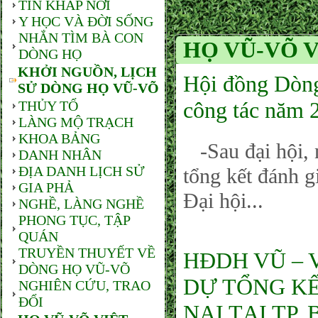
TIN KHẮP NƠI
Y HỌC VÀ ĐỜI SỐNG
NHẮN TÌM BÀ CON
HỌ VŨ-VÕ V
DÒNG HỌ
KHỞI NGUỒN, LỊCH
Hội đồng Dòng
SỬ DÒNG HỌ VŨ-VÕ
công tác năm 
THỦY TỔ
LÀNG MỘ TRẠCH
KHOA BẢNG
-Sau đại hội,
DANH NHÂN
ĐỊA DANH LỊCH SỬ
tổng kết đánh g
GIA PHẢ
Đại hội...
NGHỀ, LÀNG NGHỀ
PHONG TỤC, TẬP
QUÁN
TRUYỀN THUYẾT VỀ
HĐDH VŨ – 
DÒNG HỌ VŨ-VÕ
DỰ TỔNG KẾ
NGHIÊN CỨU, TRAO
ĐỔI
NAI TẠI TP.