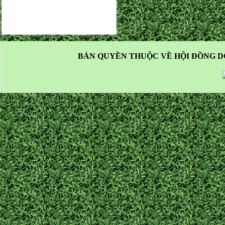
BẢN QUYỀN THUỘC VỀ HỘI ĐỒNG D