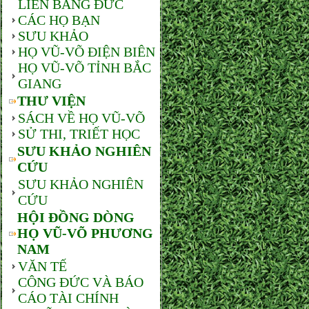
LIÊN BANG ĐỨC
CÁC HỌ BẠN
SƯU KHẢO
HỌ VŨ-VÕ ĐIỆN BIÊN
HỌ VŨ-VÕ TỈNH BẮC
GIANG
THƯ VIỆN
SÁCH VỀ HỌ VŨ-VÕ
SỬ THI, TRIẾT HỌC
SƯU KHẢO NGHIÊN
CỨU
SƯU KHẢO NGHIÊN
CỨU
HỘI ĐỒNG DÒNG
HỌ VŨ-VÕ PHƯƠNG
NAM
VĂN TẾ
CÔNG ĐỨC VÀ BÁO
CÁO TÀI CHÍNH