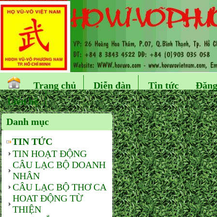
Trang chủ
Diễn đàn
Tin tức
Đăng
Liên hệ
Danh mục
TIN TỨC
TIN HOẠT ĐỘNG
CÂU LẠC BỘ DOANH
NHÂN
CÂU LẠC BỘ THƠ CA
HOAT ĐỘNG TỪ
THIỆN