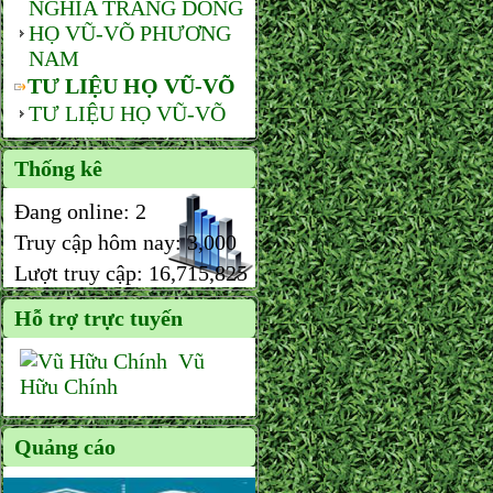
NGHĨA TRANG DÒNG
HỌ VŨ-VÕ PHƯƠNG
NAM
TƯ LIỆU HỌ VŨ-VÕ
TƯ LIỆU HỌ VŨ-VÕ
Thống kê
Đang online:
2
Truy cập hôm nay:
3,000
Lượt truy cập:
16,715,825
Hỗ trợ trực tuyến
Vũ
Hữu Chính
Quảng cáo