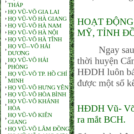
THÁP
HỌ VŨ-VÕ GIA LAI
HỌ VŨ-VÕ HÀ GIANG
HOẠT ĐỘNG
HỌ VŨ-VÕ HÀ NAM
MỸ, TỈNH Đ
HỌ VŨ-VÕ HÀ NỘI
HỌ VŨ-VÕ HÀ TĨNH
HỌ VŨ--VÕ HẢI
Ngay sau lễ 
DƯƠNG
thời huyện Cẩ
HỌ VŨ-VÕ HẢI
PHÒNG
HĐDH luôn bám
HỌ VŨ-VÕ TP. HỒ CHÍ
MINH
được một số kế
HỌ VŨ-VÕ HƯNG YÊN
HỌ VŨ-VÕ HÒA BÌNH
HỌ VŨ-VÕ KHÁNH
HĐDH Vũ- Võ 
HÒA
HỌ VŨ-VÕ KIÊN
ra mắt BCH.
GIANG
HỌ VŨ-VÕ LÂM ĐỒNG