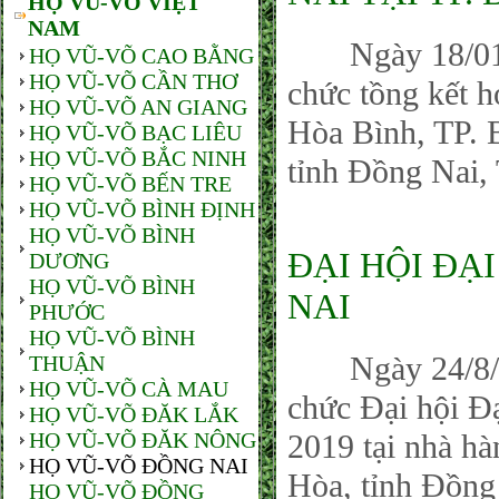
HỌ VŨ-VÕ VIỆT
NAM
Ngày 18/0
HỌ VŨ-VÕ CAO BẰNG
HỌ VŨ-VÕ CẦN THƠ
chức tồng kết 
HỌ VŨ-VÕ AN GIANG
Hòa Bình, TP. 
HỌ VŨ-VÕ BẠC LIÊU
HỌ VŨ-VÕ BẮC NINH
tỉnh Đồng Nai, 
HỌ VŨ-VÕ BẾN TRE
HỌ VŨ-VÕ BÌNH ĐỊNH
HỌ VŨ-VÕ BÌNH
ĐẠI HỘI ĐẠ
DƯƠNG
HỌ VŨ-VÕ BÌNH
NAI
PHƯỚC
HỌ VŨ-VÕ BÌNH
Ngày 24/8/20
THUẬN
HỌ VŨ-VÕ CÀ MAU
chức Đại hội Đ
HỌ VŨ-VÕ ĐĂK LẮK
HỌ VŨ-VÕ ĐĂK NÔNG
2019 tại nhà h
HỌ VŨ-VÕ ĐỒNG NAI
Hòa, tỉnh Đồng
HỌ VŨ-VÕ ĐỒNG