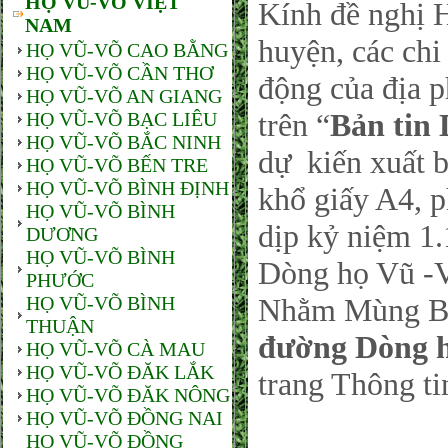
HỌ VŨ-VÕ VIỆT
Kính đề nghị 
NAM
huyện, các ch
HỌ VŨ-VÕ CAO BẰNG
HỌ VŨ-VÕ CẦN THƠ
động của địa 
HỌ VŨ-VÕ AN GIANG
trên “
Bản tin
HỌ VŨ-VÕ BẠC LIÊU
HỌ VŨ-VÕ BẮC NINH
dự kiến xuất 
HỌ VŨ-VÕ BẾN TRE
HỌ VŨ-VÕ BÌNH ĐỊNH
khổ giấy A4, 
HỌ VŨ-VÕ BÌNH
dịp kỷ niệm 1
DƯƠNG
HỌ VŨ-VÕ BÌNH
Dòng họ Vũ -V
PHƯỚC
HỌ VŨ-VÕ BÌNH
Nhằm Mùng Ba,
THUẬN
đường Dòng 
HỌ VŨ-VÕ CÀ MAU
HỌ VŨ-VÕ ĐĂK LẮK
trang Thông ti
HỌ VŨ-VÕ ĐĂK NÔNG
HỌ VŨ-VÕ ĐỒNG NAI
HỌ VŨ-VÕ ĐỒNG