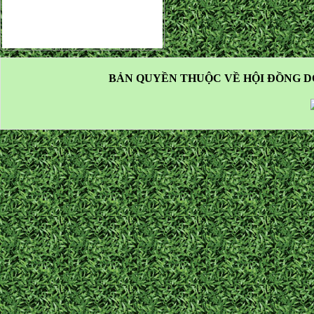
BẢN QUYỀN THUỘC VỀ HỘI ĐỒNG D