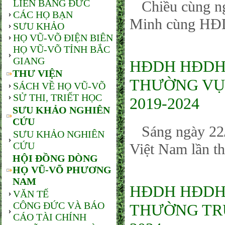
LIÊN BANG ĐỨC
Chiều cùng n
CÁC HỌ BẠN
Minh cùng HĐD
SƯU KHẢO
HỌ VŨ-VÕ ĐIỆN BIÊN
HỌ VŨ-VÕ TỈNH BẮC
GIANG
HĐDH HĐDH.
THƯ VIỆN
THƯỜNG VỤ,
SÁCH VỀ HỌ VŨ-VÕ
SỬ THI, TRIẾT HỌC
2019-2024
SƯU KHẢO NGHIÊN
CỨU
Sáng ngày 22/
SƯU KHẢO NGHIÊN
CỨU
Việt Nam lần th
HỘI ĐỒNG DÒNG
HỌ VŨ-VÕ PHƯƠNG
NAM
HĐDH HĐDH
VĂN TẾ
CÔNG ĐỨC VÀ BÁO
THƯỜNG TRỰ
CÁO TÀI CHÍNH