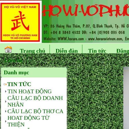
Trang chủ
Diễn đàn
Tin tức
Đăng
Liên hệ
Danh mục
TIN TỨC
TIN HOẠT ĐỘNG
CÂU LẠC BỘ DOANH
NHÂN
CÂU LẠC BỘ THƠ CA
HOAT ĐỘNG TỪ
THIỆN