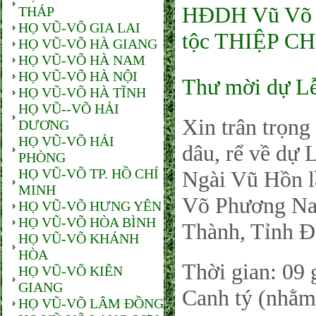
HĐDH Vũ Võ P
THÁP
HỌ VŨ-VÕ GIA LAI
tộc THIỆP C
HỌ VŨ-VÕ HÀ GIANG
HỌ VŨ-VÕ HÀ NAM
HỌ VŨ-VÕ HÀ NỘI
Thư mời dự L
HỌ VŨ-VÕ HÀ TĨNH
HỌ VŨ--VÕ HẢI
Xin trân trọng
DƯƠNG
HỌ VŨ-VÕ HẢI
dâu, rể về dự
PHÒNG
HỌ VŨ-VÕ TP. HỒ CHÍ
Ngài Vũ Hồn l
MINH
Võ Phương Na
HỌ VŨ-VÕ HƯNG YÊN
HỌ VŨ-VÕ HÒA BÌNH
Thành, Tỉnh Đ
HỌ VŨ-VÕ KHÁNH
HÒA
Thời gian: 09
HỌ VŨ-VÕ KIÊN
GIANG
Canh tý (nhằm
HỌ VŨ-VÕ LÂM ĐỒNG