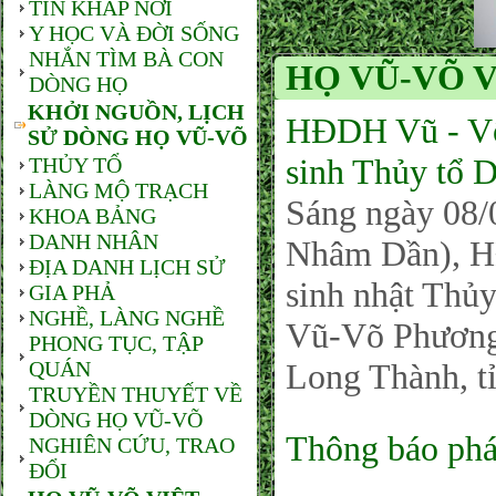
TIN KHẮP NƠI
Y HỌC VÀ ĐỜI SỐNG
NHẮN TÌM BÀ CON
HỌ VŨ-VÕ V
DÒNG HỌ
KHỞI NGUỒN, LỊCH
HĐDH Vũ - Võ
SỬ DÒNG HỌ VŨ-VÕ
sinh Thủy tổ 
THỦY TỔ
LÀNG MỘ TRẠCH
Sáng ngày 08/
KHOA BẢNG
DANH NHÂN
Nhâm Dần), H
ĐỊA DANH LỊCH SỬ
sinh nhật Thủy
GIA PHẢ
NGHỀ, LÀNG NGHỀ
Vũ-Võ Phương
PHONG TỤC, TẬP
QUÁN
Long Thành, t
TRUYỀN THUYẾT VỀ
DÒNG HỌ VŨ-VÕ
Thông báo phá
NGHIÊN CỨU, TRAO
ĐỔI