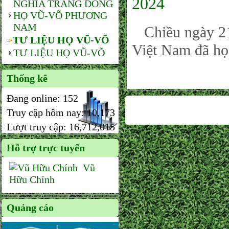
2024
NGHĨA TRANG DÒNG
HỌ VŨ-VÕ PHƯƠNG
NAM
Chiều ngày 21
TƯ LIỆU HỌ VŨ-VÕ
Việt Nam đã họp
TƯ LIỆU HỌ VŨ-VÕ
Thống kê
Đang online:
152
Truy cập hôm nay:
10,173
Lượt truy cập:
16,712,015
Hỗ trợ trực tuyến
Vũ
Hữu Chính
Quảng cáo