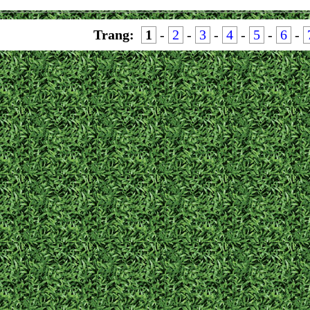
Trang:
1
-
2
-
3
-
4
-
5
-
6
-