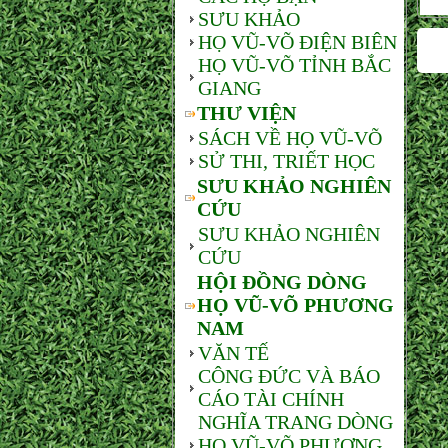
SƯU KHẢO
HỌ VŨ-VÕ ĐIỆN BIÊN
HỌ VŨ-VÕ TỈNH BẮC
GIANG
THƯ VIỆN
SÁCH VỀ HỌ VŨ-VÕ
SỬ THI, TRIẾT HỌC
SƯU KHẢO NGHIÊN
CỨU
SƯU KHẢO NGHIÊN
CỨU
HỘI ĐỒNG DÒNG
HỌ VŨ-VÕ PHƯƠNG
NAM
VĂN TẾ
CÔNG ĐỨC VÀ BÁO
CÁO TÀI CHÍNH
NGHĨA TRANG DÒNG
HỌ VŨ-VÕ PHƯƠNG