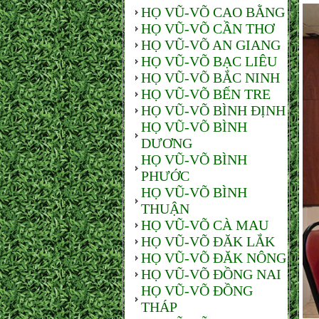
HỌ VŨ-VÕ CAO BẰNG
HỌ VŨ-VÕ CẦN THƠ
HỌ VŨ-VÕ AN GIANG
HỌ VŨ-VÕ BẠC LIÊU
HỌ VŨ-VÕ BẮC NINH
HỌ VŨ-VÕ BẾN TRE
HỌ VŨ-VÕ BÌNH ĐỊNH
HỌ VŨ-VÕ BÌNH
DƯƠNG
HỌ VŨ-VÕ BÌNH
PHƯỚC
HỌ VŨ-VÕ BÌNH
THUẬN
HỌ VŨ-VÕ CÀ MAU
HỌ VŨ-VÕ ĐĂK LẮK
HỌ VŨ-VÕ ĐĂK NÔNG
HỌ VŨ-VÕ ĐỒNG NAI
HỌ VŨ-VÕ ĐỒNG
THÁP