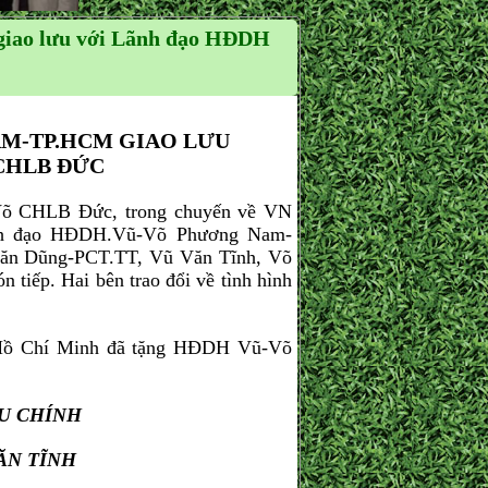
iao lưu với Lãnh đạo HĐDH
M-TP.HCM GIAO LƯU
CHLB ĐỨC
CHLB Đức, trong chuyến về VN
ãnh đạo HĐDH.Vũ-Võ Phương Nam-
Văn Dũng-PCT.TT, Vũ Văn Tĩnh, Võ
p. Hai bên trao đổi về tình hình
.
 Chí Minh đã tặng HĐDH Vũ-Võ
U CHÍNH
TĨNH