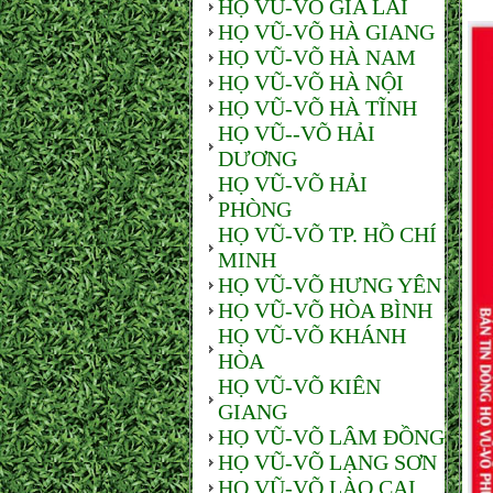
HỌ VŨ-VÕ GIA LAI
HỌ VŨ-VÕ HÀ GIANG
HỌ VŨ-VÕ HÀ NAM
HỌ VŨ-VÕ HÀ NỘI
HỌ VŨ-VÕ HÀ TĨNH
HỌ VŨ--VÕ HẢI
DƯƠNG
HỌ VŨ-VÕ HẢI
PHÒNG
HỌ VŨ-VÕ TP. HỒ CHÍ
MINH
HỌ VŨ-VÕ HƯNG YÊN
HỌ VŨ-VÕ HÒA BÌNH
HỌ VŨ-VÕ KHÁNH
HÒA
HỌ VŨ-VÕ KIÊN
GIANG
HỌ VŨ-VÕ LÂM ĐỒNG
HỌ VŨ-VÕ LẠNG SƠN
HỌ VŨ-VÕ LÀO CAI