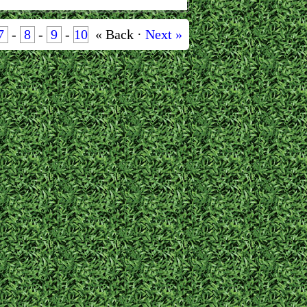
7
-
8
-
9
-
10
« Back ·
Next »