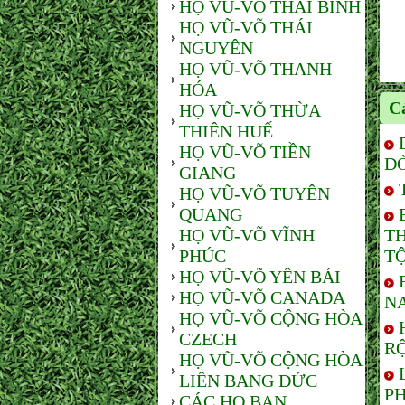
HỌ VŨ-VÕ THÁI BÌNH
HỌ VŨ-VÕ THÁI
NGUYÊN
HỌ VŨ-VÕ THANH
HÓA
Cá
HỌ VŨ-VÕ THỪA
THIÊN HUẾ
HỌ VŨ-VÕ TIỀN
D
GIANG
HỌ VŨ-VÕ TUYÊN
QUANG
HỌ VŨ-VÕ VĨNH
T
PHÚC
TỘ
HỌ VŨ-VÕ YÊN BÁI
HỌ VŨ-VÕ CANADA
NA
HỌ VŨ-VÕ CỘNG HÒA
CZECH
RỘ
HỌ VŨ-VÕ CỘNG HÒA
LIÊN BANG ĐỨC
PH
CÁC HỌ BẠN