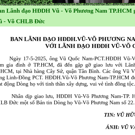
an Lãnh đạo HĐDH Vũ - Võ Phương Nam TP.HCM g
ũ - Võ CHLB Đức
BAN LÃNH ĐẠO HĐDH.VŨ-VÕ PHƯƠNG NA
VỚI LÃNH ĐẠO HĐDH VŨ-VÕ 
ày 17-5-2025, ông Vũ Quốc Nam-PCT.HĐDH Vũ-Võ 
ăm gia đình ở TP.HCM, đã đến gặp gỡ giao lưu với L
.HCM, tại Nhà hàng Cây Sứ, quận Tân Bình. Các ông Vũ 
ng Linh-Đồng PCT. HĐDH.Vũ-Võ Phương Nam-TP.HCM đón tiế
t động Dòng họ với tinh thần xây dựng, vui vẻ tình đồng tộc
ân dịp giao lưu, HĐDH Vũ-Võ Phương Nam-TP. Hồ
LB Đức một số Bản tin Dòng họ Vũ-Võ Phương Nam số 22.
TIN: V
Ũ HỮ
ẢNH: VŨ VĂN 