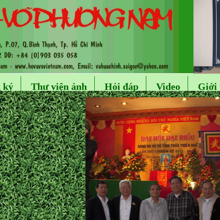
 ký
Thư viện ảnh
Hỏi đáp
Video
Giới 