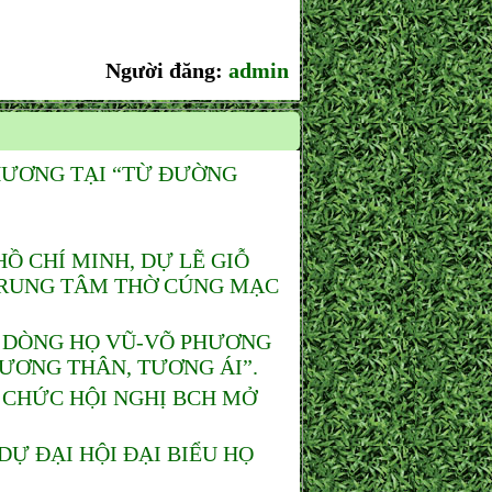
Người đăng:
admin
HƯƠNG TẠI “TỪ ĐƯỜNG
 CHÍ MINH, DỰ LẼ GIỖ
 TRUNG TÂM THỜ CÚNG MẠC
 DÒNG HỌ VŨ-VÕ PHƯƠNG
TƯƠNG THÂN, TƯƠNG ÁI”.
 CHỨC HỘI NGHỊ BCH MỞ
Ự ĐẠI HỘI ĐẠI BIỂU HỌ