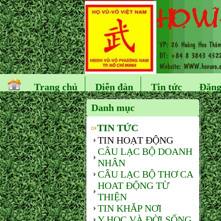
Trang chủ
Diễn đàn
Tin tức
Đăng
Danh mục
TIN TỨC
TIN HOẠT ĐỘNG
CÂU LẠC BỘ DOANH
NHÂN
CÂU LẠC BỘ THƠ CA
HOAT ĐỘNG TỪ
THIỆN
TIN KHẮP NƠI
Y HỌC VÀ ĐỜI SỐNG