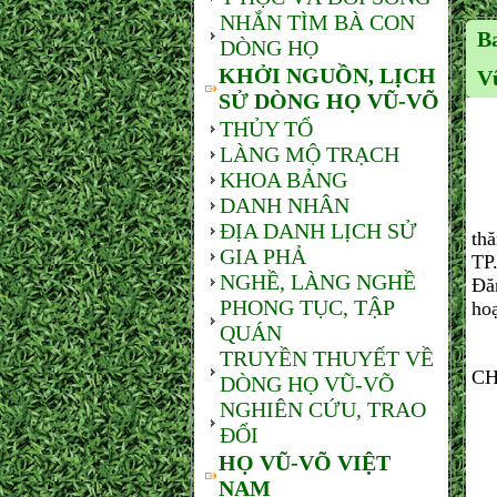
NHẮN TÌM BÀ CON
B
DÒNG HỌ
KHỞI NGUỒN, LỊCH
V
SỬ DÒNG HỌ VŨ-VÕ
THỦY TỔ
LÀNG MỘ TRẠCH
KHOA BẢNG
DANH NHÂN
Ng
ĐỊA DANH LỊCH SỬ
th
GIA PHẢ
TP
NGHỀ, LÀNG NGHỀ
Đă
PHONG TỤC, TẬP
hoạ
QUÁN
Nh
TRUYỀN THUYẾT VỀ
CH
DÒNG HỌ VŨ-VÕ
NGHIÊN CỨU, TRAO
ĐỔI
HỌ VŨ-VÕ VIỆT
NAM