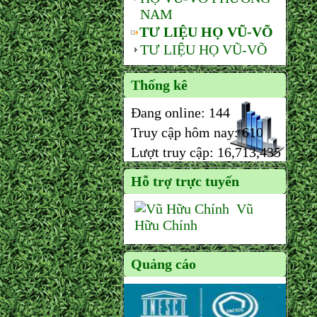
NAM
TƯ LIỆU HỌ VŨ-VÕ
TƯ LIỆU HỌ VŨ-VÕ
Thống kê
Đang online:
144
Truy cập hôm nay:
610
Lượt truy cập:
16,713,435
Hỗ trợ trực tuyến
Vũ
Hữu Chính
Quảng cáo