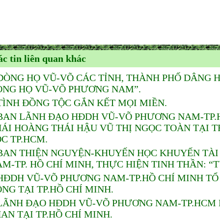
c tin liên quan khác
DÒNG HỌ VŨ-VÕ CÁC TỈNH, THÀNH PHỐ DÂNG 
ÒNG HỌ VŨ-VÕ PHƯƠNG NAM”.
TÌNH ĐỒNG TỘC GẮN KẾT MỌI MIỀN.
BAN LÃNH ĐẠO HĐDH VŨ-VÕ PHƯƠNG NAM-TP.HỒ
HÁI HOÀNG THÁI HẬU VŨ THỊ NGỌC TOÀN TẠI
C TP.HCM.
BAN THIỆN NGUYỆN-KHUYẾN HỌC KHUYẾN TÀI
M-TP. HỒ CHÍ MINH, THỰC HIỆN TINH THẦN: “
HĐDH VŨ-VÕ PHƯƠNG NAM-TP.HỒ CHÍ MINH TỔ
NG TẠI TP.HỒ CHÍ MINH.
LÃNH ĐẠO HĐDH VŨ-VÕ PHƯƠNG NAM-TP.HCM D
AN TẠI TP.HỒ CHÍ MINH.