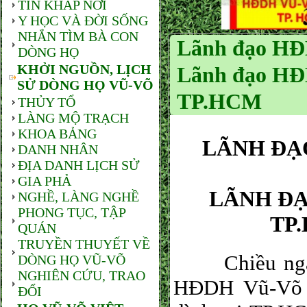
TIN KHẮP NƠI
Y HỌC VÀ ĐỜI SỐNG
NHẮN TÌM BÀ CON
Lãnh đạo HĐD
DÒNG HỌ
KHỞI NGUỒN, LỊCH
Lãnh đạo HĐ
SỬ DÒNG HỌ VŨ-VÕ
TP.HCM
THỦY TỔ
LÀNG MỘ TRẠCH
KHOA BẢNG
LÃNH ĐẠ
DANH NHÂN
ĐỊA DANH LỊCH SỬ
GIA PHẢ
LÃNH Đ
NGHỀ, LÀNG NGHỀ
PHONG TỤC, TẬP
TP
QUÁN
TRUYỀN THUYẾT VỀ
Chiều ngày 3
DÒNG HỌ VŨ-VÕ
NGHIÊN CỨU, TRAO
HĐDH Vũ-Võ t
ĐỔI