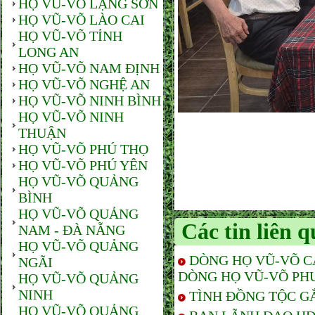
HỌ VŨ-VÕ LẠNG SƠN
HỌ VŨ-VÕ LÀO CAI
HỌ VŨ-VÕ TỈNH
LONG AN
HỌ VŨ-VÕ NAM ĐỊNH
HỌ VŨ-VÕ NGHỆ AN
HỌ VŨ-VÕ NINH BÌNH
HỌ VŨ-VÕ NINH
THUẬN
HỌ VŨ-VÕ PHÚ THỌ
HỌ VŨ-VÕ PHÚ YÊN
HỌ VŨ-VÕ QUẢNG
BÌNH
HỌ VŨ-VÕ QUẢNG
Các tin liên 
NAM - ĐÀ NẴNG
HỌ VŨ-VÕ QUẢNG
DÒNG HỌ VŨ-VÕ C
NGÃI
DÒNG HỌ VŨ-VÕ PH
HỌ VŨ-VÕ QUẢNG
NINH
TÌNH ĐỒNG TỘC G
HỌ VŨ-VÕ QUẢNG