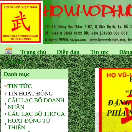
Trang chủ
Diễn đàn
Tin tức
Đăng
Liên hệ
Danh mục
TIN TỨC
TIN HOẠT ĐỘNG
CÂU LẠC BỘ DOANH
NHÂN
CÂU LẠC BỘ THƠ CA
HOAT ĐỘNG TỪ
THIỆN