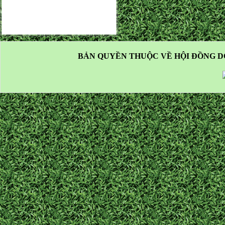
BẢN QUYỀN THUỘC VỀ HỘI ĐỒNG D