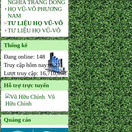
NGHĨA TRANG DÒNG
HỌ VŨ-VÕ PHƯƠNG
NAM
TƯ LIỆU HỌ VŨ-VÕ
TƯ LIỆU HỌ VŨ-VÕ
Thống kê
Đang online:
148
Truy cập hôm nay:
8,231
Lượt truy cập:
16,710,073
Hỗ trợ trực tuyến
Vũ
Hữu Chính
Quảng cáo