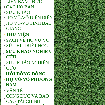
LIÊN BANG ĐỨC
CÁC HỌ BẠN
SƯU KHẢO
HỌ VŨ-VÕ ĐIỆN BIÊN
HỌ VŨ-VÕ TỈNH BẮC
GIANG
THƯ VIỆN
SÁCH VỀ HỌ VŨ-VÕ
SỬ THI, TRIẾT HỌC
SƯU KHẢO NGHIÊN
CỨU
SƯU KHẢO NGHIÊN
CỨU
HỘI ĐỒNG DÒNG
HỌ VŨ-VÕ PHƯƠNG
NAM
VĂN TẾ
CÔNG ĐỨC VÀ BÁO
CÁO TÀI CHÍNH