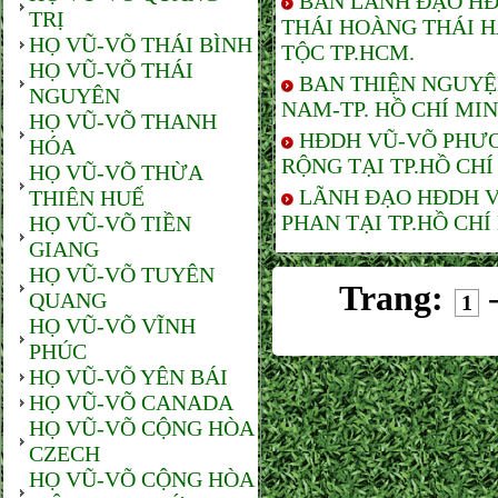
BAN LÃNH ĐẠO HĐ
TRỊ
THÁI HOÀNG THÁI 
HỌ VŨ-VÕ THÁI BÌNH
TỘC TP.HCM.
HỌ VŨ-VÕ THÁI
BAN THIỆN NGUYỆ
NGUYÊN
NAM-TP. HỒ CHÍ MI
HỌ VŨ-VÕ THANH
HĐDH VŨ-VÕ PHƯƠ
HÓA
RỘNG TẠI TP.HỒ CHÍ
HỌ VŨ-VÕ THỪA
LÃNH ĐẠO HĐDH V
THIÊN HUẾ
PHAN TẠI TP.HỒ CHÍ
HỌ VŨ-VÕ TIỀN
GIANG
HỌ VŨ-VÕ TUYÊN
Trang:
QUANG
1
HỌ VŨ-VÕ VĨNH
PHÚC
HỌ VŨ-VÕ YÊN BÁI
HỌ VŨ-VÕ CANADA
HỌ VŨ-VÕ CỘNG HÒA
CZECH
HỌ VŨ-VÕ CỘNG HÒA