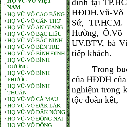
đình tại TP.H
HỌ VŨ-VÕ VIỆT
NAM
HĐDH.Vũ-Võ P
HỌ VŨ-VÕ CAO BẰNG
HỌ VŨ-VÕ CẦN THƠ
Sứ, TP.HCM.
HỌ VŨ-VÕ AN GIANG
Hường, Ô.Võ 
HỌ VŨ-VÕ BẠC LIÊU
HỌ VŨ-VÕ BẮC NINH
UV.BTV, bà V
HỌ VŨ-VÕ BẾN TRE
tiếp khách.
HỌ VŨ-VÕ BÌNH ĐỊNH
HỌ VŨ-VÕ BÌNH
DƯƠNG
Trong buổi gi
HỌ VŨ-VÕ BÌNH
của HĐDH của t
PHƯỚC
HỌ VŨ-VÕ BÌNH
nghiệm trong 
THUẬN
tộc đoàn kết,
HỌ VŨ-VÕ CÀ MAU
HỌ VŨ-VÕ ĐĂK LẮK
HỌ VŨ-VÕ ĐĂK NÔNG
HỌ VŨ-VÕ ĐỒNG NAI
HỌ VŨ-VÕ ĐỒNG