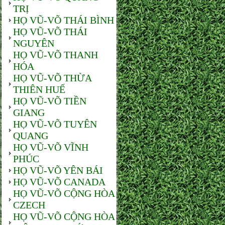
TRỊ
HỌ VŨ-VÕ THÁI BÌNH
HỌ VŨ-VÕ THÁI
NGUYÊN
HỌ VŨ-VÕ THANH
HÓA
HỌ VŨ-VÕ THỪA
THIÊN HUẾ
HỌ VŨ-VÕ TIỀN
GIANG
HỌ VŨ-VÕ TUYÊN
QUANG
HỌ VŨ-VÕ VĨNH
PHÚC
HỌ VŨ-VÕ YÊN BÁI
HỌ VŨ-VÕ CANADA
HỌ VŨ-VÕ CỘNG HÒA
CZECH
HỌ VŨ-VÕ CỘNG HÒA