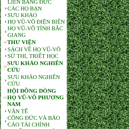
LIÊN BANG ĐỨC
CÁC HỌ BẠN
SƯU KHẢO
HỌ VŨ-VÕ ĐIỆN BIÊN
HỌ VŨ-VÕ TỈNH BẮC
GIANG
THƯ VIỆN
SÁCH VỀ HỌ VŨ-VÕ
SỬ THI, TRIẾT HỌC
SƯU KHẢO NGHIÊN
CỨU
SƯU KHẢO NGHIÊN
CỨU
HỘI ĐỒNG DÒNG
HỌ VŨ-VÕ PHƯƠNG
NAM
VĂN TẾ
CÔNG ĐỨC VÀ BÁO
CÁO TÀI CHÍNH