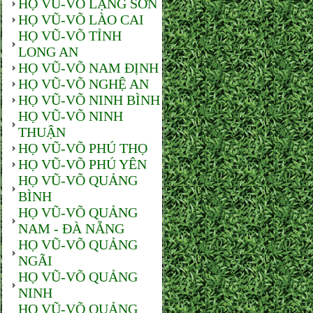
HỌ VŨ-VÕ LẠNG SƠN
HỌ VŨ-VÕ LÀO CAI
HỌ VŨ-VÕ TỈNH
LONG AN
HỌ VŨ-VÕ NAM ĐỊNH
HỌ VŨ-VÕ NGHỆ AN
HỌ VŨ-VÕ NINH BÌNH
HỌ VŨ-VÕ NINH
THUẬN
HỌ VŨ-VÕ PHÚ THỌ
HỌ VŨ-VÕ PHÚ YÊN
HỌ VŨ-VÕ QUẢNG
BÌNH
HỌ VŨ-VÕ QUẢNG
NAM - ĐÀ NẴNG
HỌ VŨ-VÕ QUẢNG
NGÃI
HỌ VŨ-VÕ QUẢNG
NINH
HỌ VŨ-VÕ QUẢNG