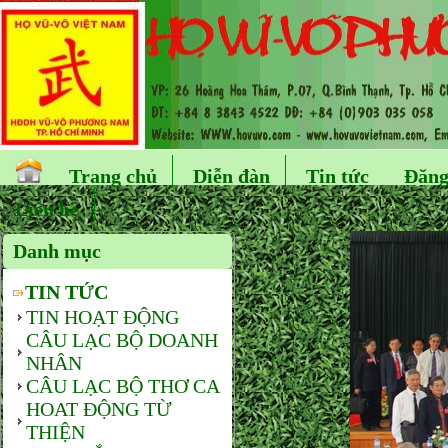
Trang chủ
Diễn đàn
Tin tức
Đăng
Liên hệ
Danh mục
TIN TỨC
TIN HOẠT ĐỘNG
CÂU LẠC BỘ DOANH
NHÂN
CÂU LẠC BỘ THƠ CA
HOAT ĐỘNG TỪ
THIỆN