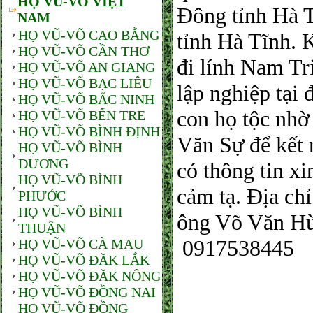
HỌ VŨ-VÕ VIỆT
Đông tỉnh Hà T
NAM
HỌ VŨ-VÕ CAO BẰNG
tỉnh Hà Tĩnh. 
HỌ VŨ-VÕ CẦN THƠ
đi lính Nam Tri
HỌ VŨ-VÕ AN GIANG
HỌ VŨ-VÕ BẠC LIÊU
lập nghiệp tại
HỌ VŨ-VÕ BẮC NINH
con họ tộc nhờ
HỌ VŨ-VÕ BẾN TRE
HỌ VŨ-VÕ BÌNH ĐỊNH
Văn Sự để kết 
HỌ VŨ-VÕ BÌNH
DƯƠNG
có thông tin x
HỌ VŨ-VÕ BÌNH
cảm tạ. Địa ch
PHƯỚC
HỌ VŨ-VÕ BÌNH
ông Võ Văn Hù
THUẬN
0917538445
HỌ VŨ-VÕ CÀ MAU
HỌ VŨ-VÕ ĐĂK LẮK
HỌ VŨ-VÕ ĐĂK NÔNG
HỌ VŨ-VÕ ĐỒNG NAI
HỌ VŨ-VÕ ĐỒNG