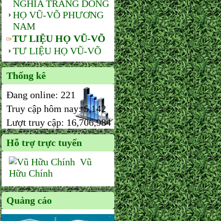
NGHĨA TRANG DÒNG
HỌ VŨ-VÕ PHƯƠNG
NAM
TƯ LIỆU HỌ VŨ-VÕ
TƯ LIỆU HỌ VŨ-VÕ
Thống kê
Đang online:
221
Truy cập hôm nay:
5,142
Lượt truy cập:
16,706,984
Hỗ trợ trực tuyến
Vũ
Hữu Chính
Quảng cáo