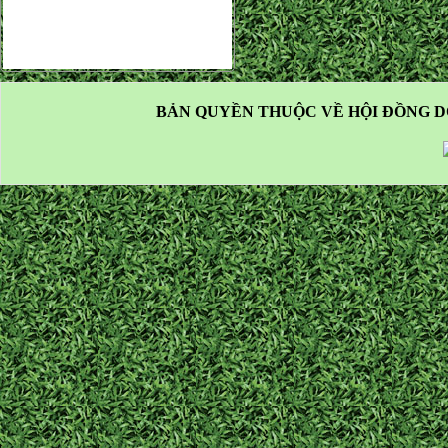
BẢN QUYỀN THUỘC VỀ HỘI ĐỒNG D