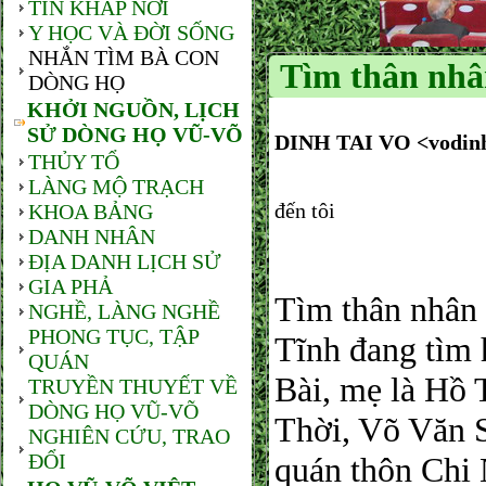
TIN KHẮP NƠI
Y HỌC VÀ ĐỜI SỐNG
NHẮN TÌM BÀ CON
Tìm thân nhâ
DÒNG HỌ
KHỞI NGUỒN, LỊCH
SỬ DÒNG HỌ VŨ-VÕ
DINH TAI VO
<vodin
THỦY TỔ
LÀNG MỘ TRẠCH
đến tôi
KHOA BẢNG
DANH NHÂN
ĐỊA DANH LỊCH SỬ
GIA PHẢ
Tìm thân nhân 
NGHỀ, LÀNG NGHỀ
PHONG TỤC, TẬP
Tĩnh đang tìm 
QUÁN
Bài, mẹ là Hồ 
TRUYỀN THUYẾT VỀ
DÒNG HỌ VŨ-VÕ
Thời, Võ Văn 
NGHIÊN CỨU, TRAO
ĐỔI
quán thôn Chi