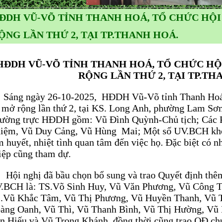
ĐDH VŨ-VÕ TỈNH THANH HOÁ, TỔ CHỨC HỘI
ỘNG LẦN THỨ 2, TẠI TP.THANH HOÁ.
HĐDH VŨ-VÕ TỈNH THANH HOÁ, TỔ CHỨC HỘ
RỘNG LẦN THỨ 2, TẠI TP.TH
ng ngày 26-10-2025, HĐDH Vũ-Võ tỉnh Thanh Hoá, 
 mở rộng lần thứ 2, tại KS. Long Anh, phường Lam Sơ
ường trực HĐDH gồm: Vũ Đình Quỳnh-Chủ tịch; Các 
iệm, Vũ Duy Cảng, Vũ Hùng Mai; Một số UV.BCH khoá
m huyết, nhiệt tình quan tâm đến việc họ. Đặc biệt có n
iệp cũng tham dự.
i nghị đã bầu chọn bổ sung và trao Quyết định thê
.BCH là: TS.Võ Sinh Huy, Vũ Văn Phương, Vũ Công 
.Vũ Khắc Tâm, Vũ Thị Phương, Vũ Huyền Thanh, Vũ T
àng Oanh, Vũ Thì, Vũ Thanh Bình, Vũ Thị Hường, Vũ
n Hiếu và Vũ Trọng Khánh. đồng thời cũng trao QĐ 