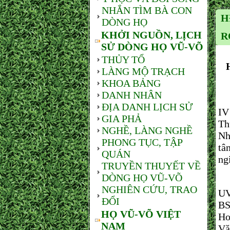
NHẮN TÌM BÀ CON
H
DÒNG HỌ
KHỞI NGUỒN, LỊCH
R
SỬ DÒNG HỌ VŨ-VÕ
THỦY TỔ
LÀNG MỘ TRẠCH
KHOA BẢNG
DANH NHÂN
Sá
ĐỊA DANH LỊCH SỬ
IV
GIA PHẢ
Th
NGHỀ, LÀNG NGHỀ
Nh
PHONG TỤC, TẬP
tâ
QUÁN
ng
TRUYỀN THUYẾT VỀ
DÒNG HỌ VŨ-VÕ
Hộ
NGHIÊN CỨU, TRAO
UV
ĐỔI
BS
HỌ VŨ-VÕ VIỆT
Ho
NAM
Vă