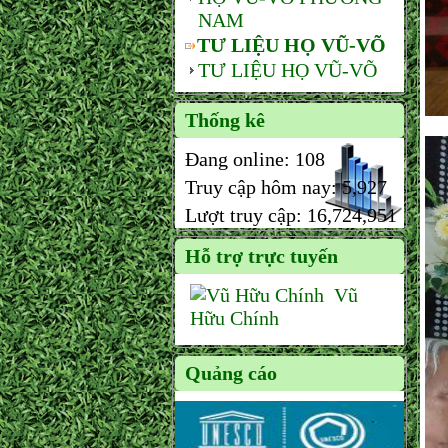
NAM
TƯ LIỆU HỌ VŨ-VÕ
TƯ LIỆU HỌ VŨ-VÕ
Thống kê
Đang online:
108
Truy cập hôm nay:
5,927
Lượt truy cập:
16,724,951
Hỗ trợ trực tuyến
Vũ
Hữu Chính
Quảng cáo