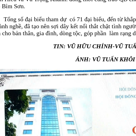
 Bỉm Sơn.
ng số đại biểu tham dự có 71 đại biểu, đến từ khắp n
ành nghề, đã tạo nên sợi dây kết nối thắt chặt tình ngư
h cho bản thân, gia đình, dòng tộc, góp phần làm rạng 
TIN: VŨ HỮU CHÍNH-VŨ TU
ẢNH: VŨ TUẤN KHÔI