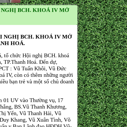
 NGHỊ BCH. KHOÁ IV MỞ
I NGHỊ BCH. KHOÁ IV MỞ
ANH HOÁ.
tổ chức Hội nghị BCH. khoá
n, TP.Thanh Hoá. Đến dự,
PCT : Vũ Tuấn Khôi, Vũ Đức
 IV, còn có thêm những người
hiều bạn trẻ và một số chủ doanh
m 01 UV vào Thường vụ, 17
Thắng, BS.Vũ Thanh Khương,
hị Yến, Vũ Thanh Hải, Vũ
 Duy Khang, Vũ Xuân Tình, Võ
chuẩn y Ban Lãnh đạo HĐDH Vũ-