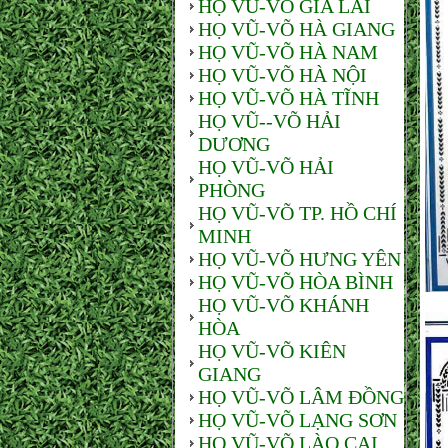
HỌ VŨ-VÕ GIA LAI
HỌ VŨ-VÕ HÀ GIANG
HỌ VŨ-VÕ HÀ NAM
HỌ VŨ-VÕ HÀ NỘI
HỌ VŨ-VÕ HÀ TĨNH
HỌ VŨ--VÕ HẢI
DƯƠNG
HỌ VŨ-VÕ HẢI
PHÒNG
HỌ VŨ-VÕ TP. HỒ CHÍ
MINH
HỌ VŨ-VÕ HƯNG YÊN
HỌ VŨ-VÕ HÒA BÌNH
HỌ VŨ-VÕ KHÁNH
HÒA
HỌ VŨ-VÕ KIÊN
GIANG
HỌ VŨ-VÕ LÂM ĐỒNG
HỌ VŨ-VÕ LẠNG SƠN
HỌ VŨ-VÕ LÀO CAI