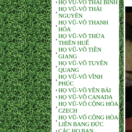
HỌ VŨ-VÕ THÁI BÌNH
HỌ VŨ-VÕ THÁI
NGUYÊN
HỌ VŨ-VÕ THANH
HÓA
HỌ VŨ-VÕ THỪA
THIÊN HUẾ
HỌ VŨ-VÕ TIỀN
GIANG
HỌ VŨ-VÕ TUYÊN
QUANG
HỌ VŨ-VÕ VĨNH
PHÚC
HỌ VŨ-VÕ YÊN BÁI
HỌ VŨ-VÕ CANADA
HỌ VŨ-VÕ CỘNG HÒA
CZECH
HỌ VŨ-VÕ CỘNG HÒA
LIÊN BANG ĐỨC
CÁC HỌ BẠN