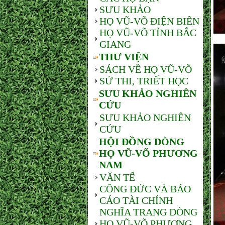
SƯU KHẢO
HỌ VŨ-VÕ ĐIỆN BIÊN
HỌ VŨ-VÕ TỈNH BẮC
GIANG
THƯ VIỆN
SÁCH VỀ HỌ VŨ-VÕ
SỬ THI, TRIẾT HỌC
SƯU KHẢO NGHIÊN
CỨU
SƯU KHẢO NGHIÊN
CỨU
HỘI ĐỒNG DÒNG
HỌ VŨ-VÕ PHƯƠNG
NAM
VĂN TẾ
CÔNG ĐỨC VÀ BÁO
CÁO TÀI CHÍNH
NGHĨA TRANG DÒNG
HỌ VŨ-VÕ PHƯƠNG