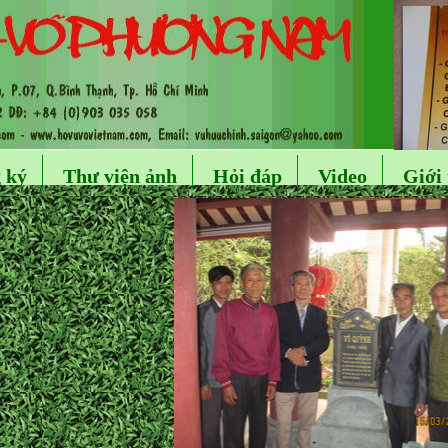
 ký
Thư viện ảnh
Hỏi đáp
Video
Giới 