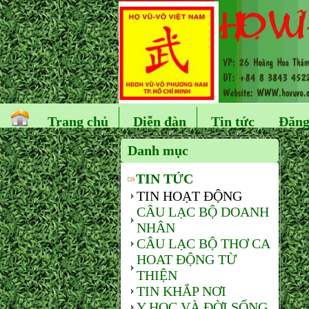
Trang chủ
Diễn đàn
Tin tức
Đăng
Danh mục
TIN TỨC
TIN HOẠT ĐỘNG
CÂU LẠC BỘ DOANH
NHÂN
CÂU LẠC BỘ THƠ CA
HOAT ĐỘNG TỪ
THIỆN
TIN KHẮP NƠI
Y HỌC VÀ ĐỜI SỐNG