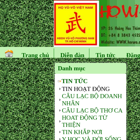
Trang chủ
Diễn đàn
Tin tức
Đăng
Danh mục
TIN TỨC
TIN HOẠT ĐỘNG
CÂU LẠC BỘ DOANH
NHÂN
CÂU LẠC BỘ THƠ CA
HOAT ĐỘNG TỪ
THIỆN
TIN KHẮP NƠI
Y HỌC VÀ ĐỜI SỐNG