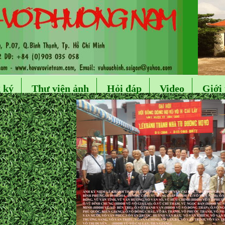
 ký
Thư viện ảnh
Hỏi đáp
Video
Giới 