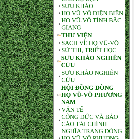
SƯU KHẢO
HỌ VŨ-VÕ ĐIỆN BIÊN
HỌ VŨ-VÕ TỈNH BẮC
GIANG
THƯ VIỆN
SÁCH VỀ HỌ VŨ-VÕ
SỬ THI, TRIẾT HỌC
SƯU KHẢO NGHIÊN
CỨU
SƯU KHẢO NGHIÊN
CỨU
HỘI ĐỒNG DÒNG
HỌ VŨ-VÕ PHƯƠNG
NAM
VĂN TẾ
CÔNG ĐỨC VÀ BÁO
CÁO TÀI CHÍNH
NGHĨA TRANG DÒNG
HỌ VŨ-VÕ PHƯƠNG