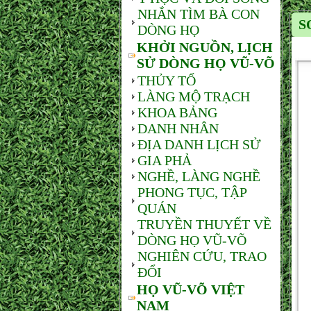
NHẮN TÌM BÀ CON
S
DÒNG HỌ
KHỞI NGUỒN, LỊCH
SỬ DÒNG HỌ VŨ-VÕ
THỦY TỔ
LÀNG MỘ TRẠCH
KHOA BẢNG
DANH NHÂN
ĐỊA DANH LỊCH SỬ
GIA PHẢ
NGHỀ, LÀNG NGHỀ
PHONG TỤC, TẬP
QUÁN
TRUYỀN THUYẾT VỀ
DÒNG HỌ VŨ-VÕ
NGHIÊN CỨU, TRAO
ĐỔI
HỌ VŨ-VÕ VIỆT
NAM