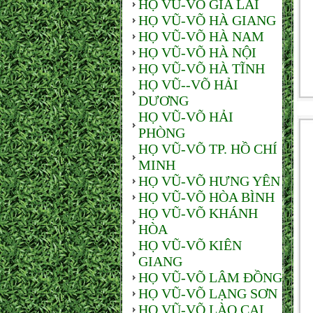
HỌ VŨ-VÕ GIA LAI
HỌ VŨ-VÕ HÀ GIANG
HỌ VŨ-VÕ HÀ NAM
HỌ VŨ-VÕ HÀ NỘI
HỌ VŨ-VÕ HÀ TĨNH
HỌ VŨ--VÕ HẢI
DƯƠNG
HỌ VŨ-VÕ HẢI
PHÒNG
HỌ VŨ-VÕ TP. HỒ CHÍ
MINH
HỌ VŨ-VÕ HƯNG YÊN
HỌ VŨ-VÕ HÒA BÌNH
HỌ VŨ-VÕ KHÁNH
HÒA
HỌ VŨ-VÕ KIÊN
GIANG
HỌ VŨ-VÕ LÂM ĐỒNG
HỌ VŨ-VÕ LẠNG SƠN
HỌ VŨ-VÕ LÀO CAI