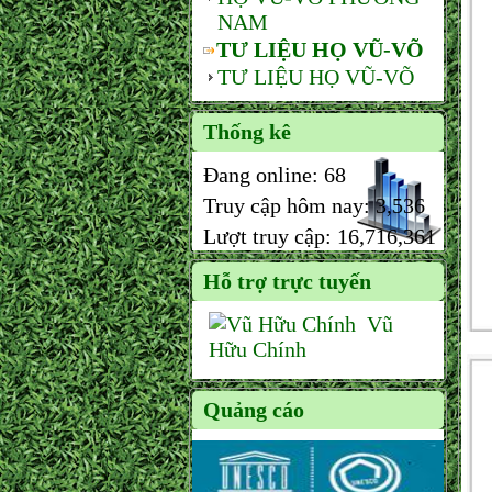
NAM
TƯ LIỆU HỌ VŨ-VÕ
TƯ LIỆU HỌ VŨ-VÕ
Thống kê
Đang online:
68
Truy cập hôm nay:
3,536
Lượt truy cập:
16,716,361
Hỗ trợ trực tuyến
Vũ
Hữu Chính
Quảng cáo