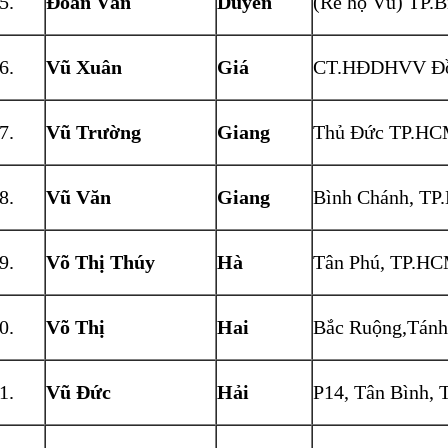
Đoàn Văn
Duyên
(Rể họ Vũ) TP.B
Vũ Xuân
Giá
CT.HĐDHVV Đồ
Vũ Trường
Giang
Thủ Đức TP.HC
Vũ Văn
Giang
Bình Chánh, T
Võ Thị Thúy
Hà
Tân Phú, TP.H
Võ Thị
Hai
Bắc Ruộng,Tánh
Vũ Đức
Hải
P14, Tân Bình,