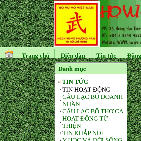
Trang chủ
Diễn đàn
Tin tức
Đăng
Danh mục
TIN TỨC
TIN HOẠT ĐỘNG
CÂU LẠC BỘ DOANH
NHÂN
CÂU LẠC BỘ THƠ CA
HOAT ĐỘNG TỪ
THIỆN
TIN KHẮP NƠI
Y HỌC VÀ ĐỜI SỐNG