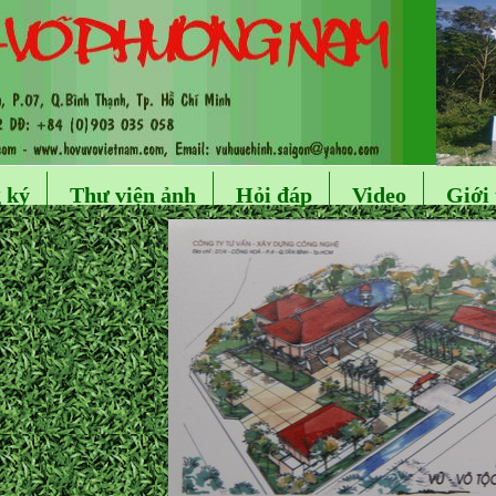
 ký
Thư viện ảnh
Hỏi đáp
Video
Giới 