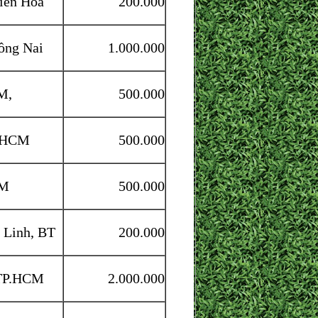
iên Hoà
200.000
ng Nai
1.000.000
M,
500.000
P.HCM
500.000
CM
500.000
 Linh, BT
200.000
 TP.HCM
2.000.000