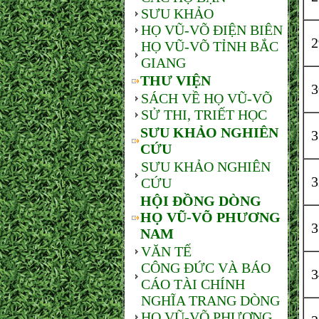
SƯU KHẢO
HỌ VŨ-VÕ ĐIỆN BIÊN
HỌ VŨ-VÕ TỈNH BẮC
GIANG
THƯ VIỆN
SÁCH VỀ HỌ VŨ-VÕ
SỬ THI, TRIẾT HỌC
SƯU KHẢO NGHIÊN
CỨU
SƯU KHẢO NGHIÊN
CỨU
HỘI ĐỒNG DÒNG
HỌ VŨ-VÕ PHƯƠNG
NAM
VĂN TẾ
CÔNG ĐỨC VÀ BÁO
CÁO TÀI CHÍNH
NGHĨA TRANG DÒNG
HỌ VŨ-VÕ PHƯƠNG