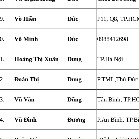
Võ Hiền
Đức
P11, Q8, TP.H
Võ Minh
Đức
0988412698
Hoàng Thị Xuân
Dung
TP.Hà Nội
Đoàn Thị
Dung
P.TML,Thủ Đức
Vũ Văn
Dũng
Tân Bình, TP.
Vũ Đình
Đương
P.An Bình, TP.B