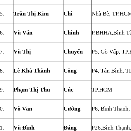
Trần Thị Kim
Chi
Nhà Bè, TP.HC
Vũ Văn
Chinh
P.BHHA,Bình T
Vũ Thị
Chuyển
P5, Gò Vấp, T
Lê Khả Thành
Công
P4, Tân Bình, 
Phạm Thị Thu
Cúc
TP.HCM
Võ Văn
Cường
P6, Bình Thạnh
Vũ Đình
Đáng
P26,Bình Thạnh