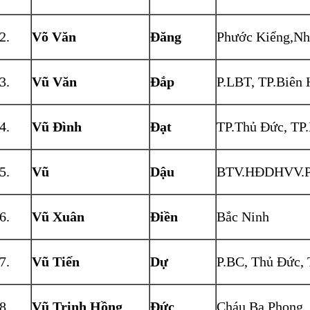
Võ Văn
Đăng
Phước Kiểng,Nh
Vũ Văn
Đắp
P.LBT, TP.Biên
Vũ Đình
Đạt
TP.Thủ Đức, T
Vũ
Dậu
BTV.HĐDHVV.
Vũ Xuân
Điền
Bắc Ninh
Vũ Tiến
Dự
P.BC, Thủ Đức,
Vũ Trịnh Hồng
Đức
Cháu Ba Phong