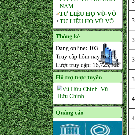
NAM
TƯ LIỆU HỌ VŨ-VÕ
TƯ LIỆU HỌ VŨ-VÕ
Thống kê
Đang online:
103
Truy cập hôm nay:
6,296
Lượt truy cập:
16,725,320
Hỗ trợ trực tuyến
Vũ
Hữu Chính
Quảng cáo