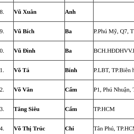
Vũ Xuân
Anh
Vũ Bích
Ba
P.Phú Mỹ, Q7,
Vũ Đình
Ba
BCH.HĐDHVV.
Võ Tá
Bính
P.LBT, TP.Biên 
Võ Văn
Cẩm
P1, Phú Nhuận,
Tăng Siêu
Cẩm
TP.HCM
Võ Thị Trúc
Chi
Tân Phú, TP.H