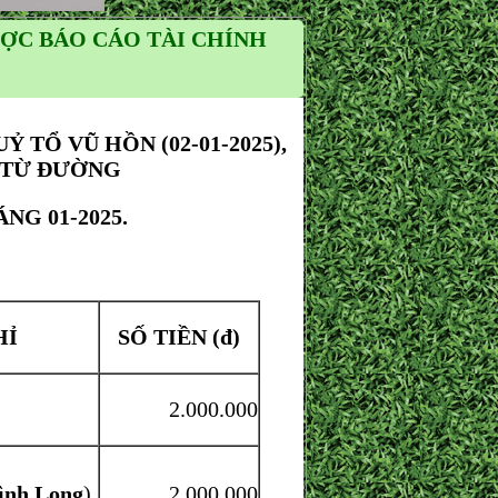
ỢC BÁO CÁO TÀI CHÍNH
TỔ VŨ HỒN (02-01-2025),
 TỪ ĐƯỜNG
G 01-2025.
HỈ
SỐ TIỀN (đ)
2.000.000
ình Long
)
2.000.000