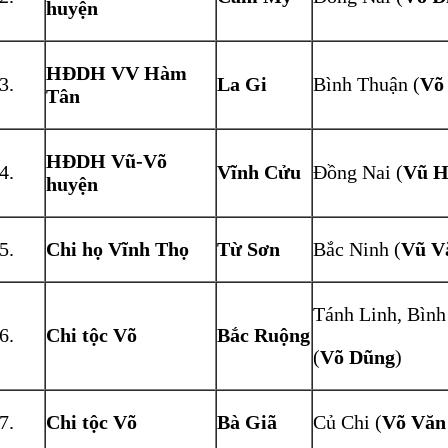
huyện
HĐDH VV Hàm
La Gi
Bình Thuận (
Võ
Tân
HĐDH Vũ-Võ
Vĩnh Cửu
Đồng Nai (
Vũ H
huyện
Chi họ Vĩnh Thọ
Từ Sơn
Bắc Ninh (
Vũ V
Tánh Linh, Bình
Chi tộc Võ
Bắc Ruộng
(
Võ Dũng
)
Chi tộc Võ
Bà Giã
Củ Chi (
Võ Văn