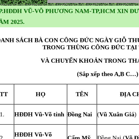
P.HĐDH VŨ-VÕ PHƯƠNG NAM-TP,HCM XIN ĐƯ
ĂM 2025.
ANH SÁCH BÀ CON CÔNG ĐỨC NGÀY GIỖ THUỶ 
TRONG THÙNG CÔNG ĐỨC TẠI
VÀ CHUYỂN KHOẢN TRONG THÁN
(Sắp xếp theo A,B C…)
TT
HỌ
TÊN
ĐỊA C
HĐDH Vũ-Võ tỉnh
Đồng Nai
(
Vũ Xuân Giá
)
HĐDH Vũ-Võ
Cẩm Mỹ
Đồng Nai (
Võ Đ