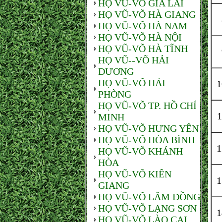
HỌ VŨ-VÕ GIA LAI
HỌ VŨ-VÕ HÀ GIANG
HỌ VŨ-VÕ HÀ NAM
HỌ VŨ-VÕ HÀ NỘI
HỌ VŨ-VÕ HÀ TĨNH
HỌ VŨ--VÕ HẢI
DƯƠNG
HỌ VŨ-VÕ HẢI
PHÒNG
HỌ VŨ-VÕ TP. HỒ CHÍ
MINH
HỌ VŨ-VÕ HƯNG YÊN
HỌ VŨ-VÕ HÒA BÌNH
HỌ VŨ-VÕ KHÁNH
HÒA
HỌ VŨ-VÕ KIÊN
GIANG
HỌ VŨ-VÕ LÂM ĐỒNG
HỌ VŨ-VÕ LẠNG SƠN
HỌ VŨ-VÕ LÀO CAI