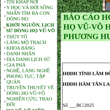
TIN KHẮP NƠI
Y HỌC VÀ ĐỜI SỐNG
NHẮN TÌM BÀ CON
BÁO CÁO H
DÒNG HỌ
KHỞI NGUỒN, LỊCH
HỌ VŨ-VÕ H
SỬ DÒNG HỌ VŨ-VÕ
PHƯƠNG HƯ
THỦY TỔ
LÀNG MỘ TRẠCH
KHOA BẢNG
DANH NHÂN
ĐỊA DANH LỊCH SỬ
GIA PHẢ
NGHỀ, LÀNG NGHỀ
HĐDH TỈNH LÂM 
PHONG TỤC, TẬP
QUÁN
HĐDH HÀM TÂN LA
TRUYỀN THUYẾT VỀ
DÒNG HỌ VŨ-VÕ
NGHIÊN CỨU, TRAO
ĐỔI
Số ___BC/2025