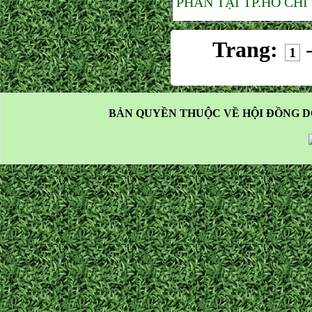
PHAN TẠI TP.HỒ CHÍ
Trang:
1
BẢN QUYỀN THUỘC VỀ HỘI ĐỒNG D