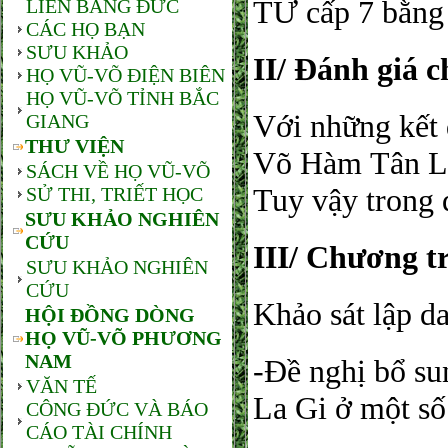
TƯ cấp 7 bằng
LIÊN BANG ĐỨC
CÁC HỌ BẠN
SƯU KHẢO
II/ Đánh giá 
HỌ VŨ-VÕ ĐIỆN BIÊN
HỌ VŨ-VÕ TỈNH BẮC
Với những kết 
GIANG
THƯ VIỆN
Võ Hàm Tân L
SÁCH VỀ HỌ VŨ-VÕ
Tuy vậy trong 
SỬ THI, TRIẾT HỌC
SƯU KHẢO NGHIÊN
CỨU
III/ Chương t
SƯU KHẢO NGHIÊN
CỨU
Khảo sát lập d
HỘI ĐỒNG DÒNG
HỌ VŨ-VÕ PHƯƠNG
NAM
-Đề nghị bổ s
VĂN TẾ
La Gi ở một s
CÔNG ĐỨC VÀ BÁO
CÁO TÀI CHÍNH