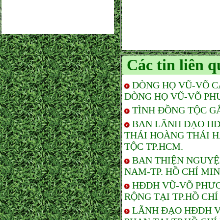
Các tin liên 
DÒNG HỌ VŨ-VÕ C
DÒNG HỌ VŨ-VÕ PH
TÌNH ĐỒNG TỘC G
BAN LÃNH ĐẠO HĐ
THÁI HOÀNG THÁI 
TỘC TP.HCM.
BAN THIỆN NGUYỆ
NAM-TP. HỒ CHÍ MI
HĐDH VŨ-VÕ PHƯƠ
RỘNG TẠI TP.HỒ CHÍ
LÃNH ĐẠO HĐDH V