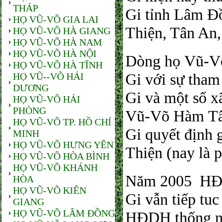
THÁP
Gi tỉnh Lâm Đồ
HỌ VŨ-VÕ GIA LAI
Thiện, Tân An,
HỌ VŨ-VÕ HÀ GIANG
HỌ VŨ-VÕ HÀ NAM
HỌ VŨ-VÕ HÀ NỘI
Dòng họ Vũ-V
HỌ VŨ-VÕ HÀ TĨNH
Gi với sự tham
HỌ VŨ--VÕ HẢI
DƯƠNG
Gi và một số x
HỌ VŨ-VÕ HẢI
PHÒNG
Vũ-Võ Hàm Tâ
HỌ VŨ-VÕ TP. HỒ CHÍ
Gi quyết định 
MINH
HỌ VŨ-VÕ HƯNG YÊN
Thiện (nay là 
HỌ VŨ-VÕ HÒA BÌNH
HỌ VŨ-VÕ KHÁNH
Năm 2005 HĐ
HÒA
HỌ VŨ-VÕ KIÊN
Gi vẫn tiếp tu
GIANG
HỌ VŨ-VÕ LÂM ĐỒNG
HĐDH thống nhấ