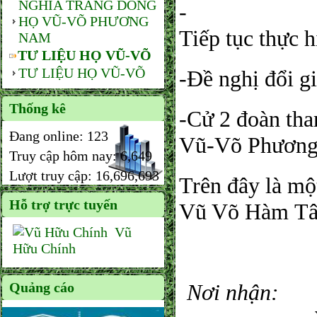
NGHĨA TRANG DÒNG
-
HỌ VŨ-VÕ PHƯƠNG
Tiếp tục thực h
NAM
TƯ LIỆU HỌ VŨ-VÕ
TƯ LIỆU HỌ VŨ-VÕ
-Đề nghị đổi g
Thống kê
-Cử 2 đoàn tha
Đang online:
123
Vũ-Võ Phương
Truy cập hôm nay:
6,649
Lượt truy cập:
16,696,693
Trên đây là m
Hỗ trợ trực tuyến
Vũ Võ Hàm Tâ
Vũ
Hữu Chính
Quảng cáo
Nơi nhận: