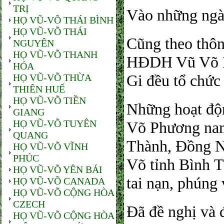
TRỊ
Vào những ngày
HỌ VŨ-VÕ THÁI BÌNH
HỌ VŨ-VÕ THÁI
Cũng theo thôn
NGUYÊN
HỌ VŨ-VÕ THANH
HĐDH Vũ Võ 
HÓA
Gi đều tổ chức 
HỌ VŨ-VÕ THỪA
THIÊN HUẾ
HỌ VŨ-VÕ TIỀN
Những hoạt độn
GIANG
HỌ VŨ-VÕ TUYÊN
Võ Phương na
QUANG
Thành, Đồng N
HỌ VŨ-VÕ VĨNH
PHÚC
Võ tỉnh Bình T
HỌ VŨ-VÕ YÊN BÁI
tai nạn, phúng 
HỌ VŨ-VÕ CANADA
HỌ VŨ-VÕ CỘNG HÒA
CZECH
Đã đề nghị và 
HỌ VŨ-VÕ CỘNG HÒA