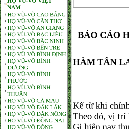
HỌ VŨ-VÕ VIỆT
NAM
HỌ VŨ-VÕ CAO BẰNG
HỌ VŨ-VÕ CẦN THƠ
HỌ VŨ-VÕ AN GIANG
BÁO CÁO 
HỌ VŨ-VÕ BẠC LIÊU
HỌ VŨ-VÕ BẮC NINH
HỌ VŨ-VÕ BẾN TRE
HỌ VŨ-VÕ BÌNH ĐỊNH
HÀM TÂN LA
HỌ VŨ-VÕ BÌNH
DƯƠNG
HỌ VŨ-VÕ BÌNH
PHƯỚC
HỌ VŨ-VÕ BÌNH
THUẬN
HỌ VŨ-VÕ CÀ MAU
Kể từ khi chính
HỌ VŨ-VÕ ĐĂK LẮK
HỌ VŨ-VÕ ĐĂK NÔNG
Theo đó, vị t
HỌ VŨ-VÕ ĐỒNG NAI
Gi hiện nay t
HỌ VŨ-VÕ ĐỒNG