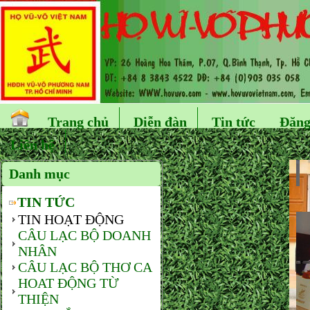
Trang chủ
Diễn đàn
Tin tức
Đăng
Liên hệ
Danh mục
TIN TỨC
TIN HOẠT ĐỘNG
CÂU LẠC BỘ DOANH
NHÂN
CÂU LẠC BỘ THƠ CA
HOAT ĐỘNG TỪ
THIỆN