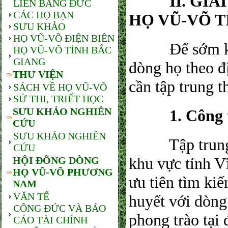
​ II. GIẢI
LIÊN BANG ĐỨC
CÁC HỌ BẠN
HỌ VŨ-VÕ T
SƯU KHẢO
HỌ VŨ-VÕ ĐIỆN BIÊN
​ Để sớm kiện
HỌ VŨ-VÕ TỈNH BẮC
GIANG
dòng họ theo 
THƯ VIỆN
cần tập trung t
SÁCH VỀ HỌ VŨ-VÕ
SỬ THI, TRIẾT HỌC
SƯU KHẢO NGHIÊN
​ 1. Công tá
CỨU
SƯU KHẢO NGHIÊN
​ Tập trung đ
CỨU
khu vực tỉnh V
HỘI ĐỒNG DÒNG
HỌ VŨ-VÕ PHƯƠNG
ưu tiên tìm ki
NAM
VĂN TẾ
huyết với dòng
CÔNG ĐỨC VÀ BÁO
phong trào tại
CÁO TÀI CHÍNH