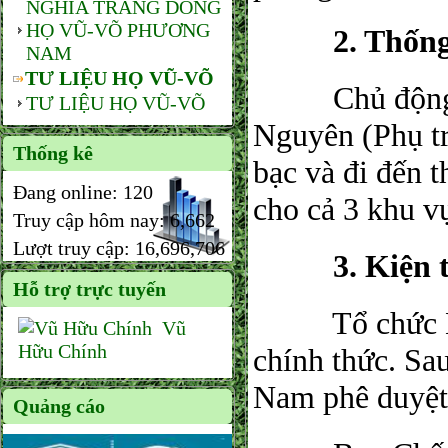
NGHĨA TRANG DÒNG
HỌ VŨ-VÕ PHƯƠNG
​ 2. Thống n
NAM
TƯ LIỆU HỌ VŨ-VÕ
​ Chủ động p
TƯ LIỆU HỌ VŨ-VÕ
Nguyên (Phụ tr
Thống kê
bạc và đi đến 
Đang online:
120
cho cả 3 khu v
Truy cập hôm nay:
6,662
Lượt truy cập:
16,696,706
​ 3. Kiện to
Hỗ trợ trực tuyến
​ Tổ chức Hội
Vũ
Hữu Chính
chính thức. Sa
Nam phê duyệt 
Quảng cáo