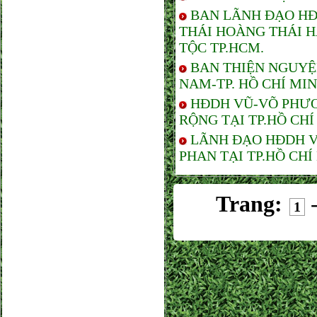
BAN LÃNH ĐẠO HĐ
THÁI HOÀNG THÁI 
TỘC TP.HCM.
BAN THIỆN NGUYỆ
NAM-TP. HỒ CHÍ MI
HĐDH VŨ-VÕ PHƯƠ
RỘNG TẠI TP.HỒ CHÍ
LÃNH ĐẠO HĐDH V
PHAN TẠI TP.HỒ CHÍ
Trang:
1