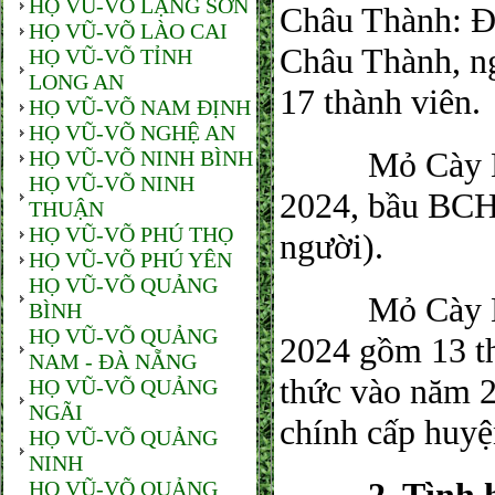
HỌ VŨ-VÕ LẠNG SƠN
Châu Thành: Đ
HỌ VŨ-VÕ LÀO CAI
Châu Thành, n
HỌ VŨ-VÕ TỈNH
LONG AN
17 thành viên.
HỌ VŨ-VÕ NAM ĐỊNH
HỌ VŨ-VÕ NGHỆ AN
​ Mỏ Cày Nam:
HỌ VŨ-VÕ NINH BÌNH
HỌ VŨ-VÕ NINH
2024, bầu BCH
THUẬN
HỌ VŨ-VÕ PHÚ THỌ
người).
HỌ VŨ-VÕ PHÚ YÊN
HỌ VŨ-VÕ QUẢNG
​ Mỏ Cày Bắc
BÌNH
HỌ VŨ-VÕ QUẢNG
2024 gồm 13 th
NAM - ĐÀ NẴNG
thức vào năm 2
HỌ VŨ-VÕ QUẢNG
NGÃI
chính cấp huyệ
HỌ VŨ-VÕ QUẢNG
NINH
HỌ VŨ-VÕ QUẢNG