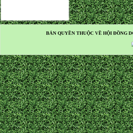
BẢN QUYỀN THUỘC VỀ HỘI ĐỒNG D