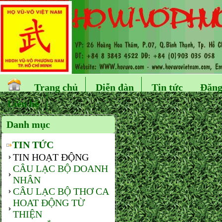
Trang chủ
Diễn đàn
Tin tức
Đăng
Liên hệ
Danh mục
TIN TỨC
TIN HOẠT ĐỘNG
CÂU LẠC BỘ DOANH
NHÂN
CÂU LẠC BỘ THƠ CA
HOAT ĐỘNG TỪ
THIỆN