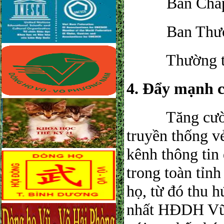
​ Ban Chấp
​ Ban Thườ
​ Thường trự
​4. Đẩy mạnh c
​ Tăng cường 
truyền thống v
kênh thông tin 
trong toàn tỉnh
họ, từ đó thu 
nhất HĐDH Vũ-