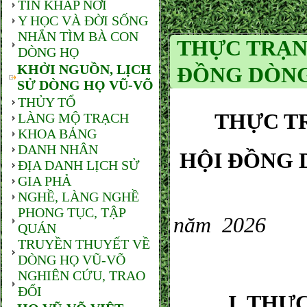
TIN KHẮP NƠI
Y HỌC VÀ ĐỜI SỐNG
NHẮN TÌM BÀ CON
THỰC TRẠN
DÒNG HỌ
KHỞI NGUỒN, LỊCH
ĐỒNG DÒNG
SỬ DÒNG HỌ VŨ-VÕ
THỦY TỔ
THỰC T
LÀNG MỘ TRẠCH
KHOA BẢNG
DANH NHÂN
HỘI ĐỒNG 
ĐỊA DANH LỊCH SỬ
GIA PHẢ
NGHỀ, LÀNG NGHỀ
PHONG TỤC, TẬP
năm 2026
QUÁN
TRUYỀN THUYẾT VỀ
DÒNG HỌ VŨ-VÕ
NGHIÊN CỨU, TRAO
ĐỔI
​ I. THỰC