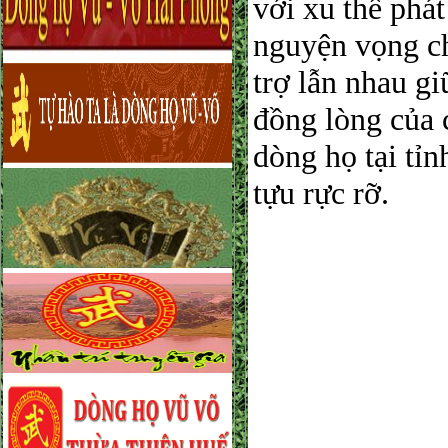
với xu thế phát
nguyện vọng ch
trợ lẫn nhau g
đồng lòng của c
dòng họ tại tỉ
tựu rực rỡ.
​ T
PH