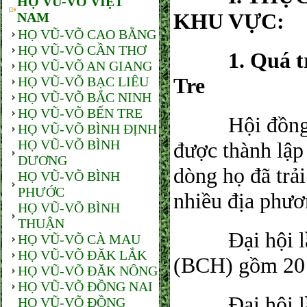
HỌ VŨ-VÕ VIỆT
KHU VỰC:
NAM
HỌ VŨ-VÕ CAO BẰNG
HỌ VŨ-VÕ CẦN THƠ
​ 1. Quá trìn
HỌ VŨ-VÕ AN GIANG
Tre
HỌ VŨ-VÕ BẠC LIÊU
HỌ VŨ-VÕ BẮC NINH
HỌ VŨ-VÕ BẾN TRE
​ Hội đồng D
HỌ VŨ-VÕ BÌNH ĐỊNH
HỌ VŨ-VÕ BÌNH
được thành lập
DƯƠNG
dòng họ đã trải
HỌ VŨ-VÕ BÌNH
PHƯỚC
nhiều địa phươ
HỌ VŨ-VÕ BÌNH
THUẬN
​ Đại hội lần
HỌ VŨ-VÕ CÀ MAU
HỌ VŨ-VÕ ĐĂK LẮK
(BCH) gồm 20 
HỌ VŨ-VÕ ĐĂK NÔNG
HỌ VŨ-VÕ ĐỒNG NAI
​ Đại hội lầ
HỌ VŨ-VÕ ĐỒNG