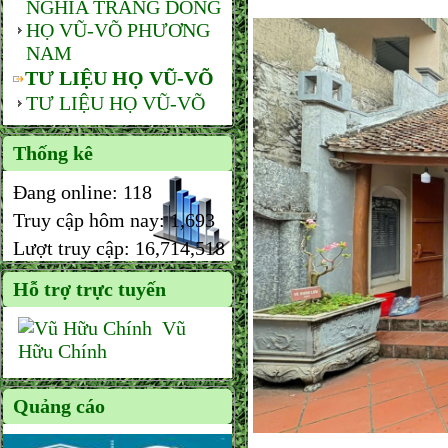
NGHĨA TRANG DÒNG
HỌ VŨ-VÕ PHƯƠNG
NAM
TƯ LIỆU HỌ VŨ-VÕ
TƯ LIỆU HỌ VŨ-VÕ
Thống kê
Đang online:
118
Truy cập hôm nay:
1,693
Lượt truy cập:
16,714,518
Hỗ trợ trực tuyến
Vũ
Hữu Chính
Quảng cáo