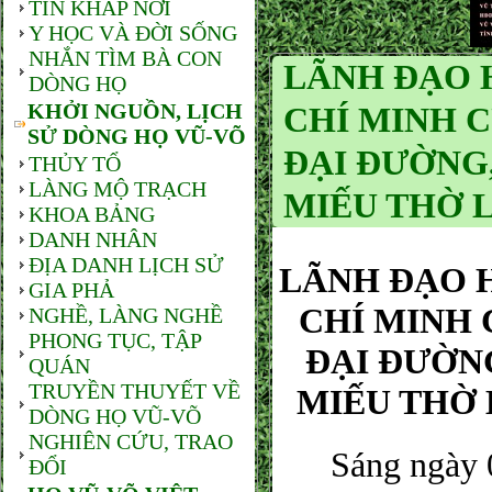
TIN KHẮP NƠI
Y HỌC VÀ ĐỜI SỐNG
NHẮN TÌM BÀ CON
LÃNH ĐẠO 
DÒNG HỌ
KHỞI NGUỒN, LỊCH
CHÍ MINH 
SỬ DÒNG HỌ VŨ-VÕ
ĐẠI ĐƯỜNG
THỦY TỔ
LÀNG MỘ TRẠCH
MIẾU THỜ 
KHOA BẢNG
DANH NHÂN
ĐỊA DANH LỊCH SỬ
LÃNH ĐẠO 
GIA PHẢ
CHÍ MINH 
NGHỀ, LÀNG NGHỀ
PHONG TỤC, TẬP
ĐẠI ĐƯỜN
QUÁN
TRUYỀN THUYẾT VỀ
MIẾU THỜ 
DÒNG HỌ VŨ-VÕ
NGHIÊN CỨU, TRAO
Sáng ngày 02
ĐỔI