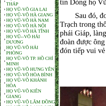
tin Dòng họ V
THÁP
HỌ VŨ-VÕ GIA LAI
Sau đó, đoàn
HỌ VŨ-VÕ HÀ GIANG
HỌ VŨ-VÕ HÀ NAM
Trạch trong th
HỌ VŨ-VÕ HÀ NỘI
HỌ VŨ-VÕ HÀ TĨNH
phái Giáp, làn
HỌ VŨ--VÕ HẢI
đoàn được ông
DƯƠNG
HỌ VŨ-VÕ HẢI
đón tiếp vui vẻ
PHÒNG
HỌ VŨ-VÕ TP. HỒ CHÍ
MINH
HỌ VŨ-VÕ HƯNG YÊN
HỌ VŨ-VÕ HÒA BÌNH
HỌ VŨ-VÕ KHÁNH
HÒA
HỌ VŨ-VÕ KIÊN
GIANG
HỌ VŨ-VÕ LÂM ĐỒNG