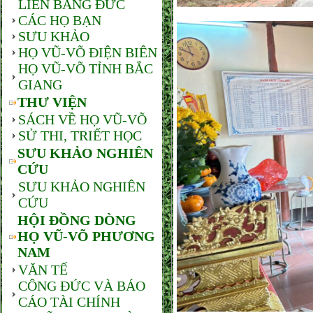
LIÊN BANG ĐỨC
CÁC HỌ BẠN
SƯU KHẢO
HỌ VŨ-VÕ ĐIỆN BIÊN
HỌ VŨ-VÕ TỈNH BẮC
GIANG
THƯ VIỆN
SÁCH VỀ HỌ VŨ-VÕ
SỬ THI, TRIẾT HỌC
SƯU KHẢO NGHIÊN
CỨU
SƯU KHẢO NGHIÊN
CỨU
HỘI ĐỒNG DÒNG
HỌ VŨ-VÕ PHƯƠNG
NAM
VĂN TẾ
CÔNG ĐỨC VÀ BÁO
CÁO TÀI CHÍNH