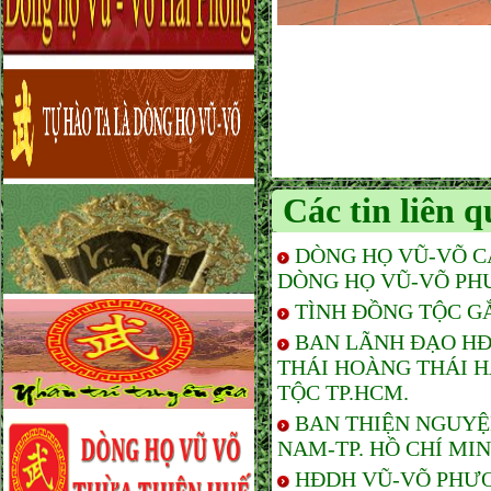
Các tin liên 
DÒNG HỌ VŨ-VÕ C
DÒNG HỌ VŨ-VÕ PH
TÌNH ĐỒNG TỘC G
BAN LÃNH ĐẠO HĐ
THÁI HOÀNG THÁI 
TỘC TP.HCM.
BAN THIỆN NGUYỆ
NAM-TP. HỒ CHÍ MI
HĐDH VŨ-VÕ PHƯƠ