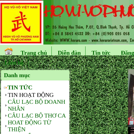
Trang chủ
Diễn đàn
Tin tức
Đăng
Liên hệ
Danh mục
TIN TỨC
TIN HOẠT ĐỘNG
CÂU LẠC BỘ DOANH
NHÂN
CÂU LẠC BỘ THƠ CA
HOAT ĐỘNG TỪ
THIỆN