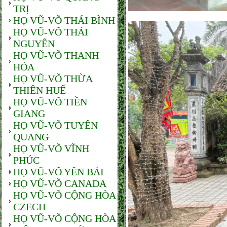
TRỊ
HỌ VŨ-VÕ THÁI BÌNH
HỌ VŨ-VÕ THÁI
NGUYÊN
HỌ VŨ-VÕ THANH
HÓA
HỌ VŨ-VÕ THỪA
THIÊN HUẾ
HỌ VŨ-VÕ TIỀN
GIANG
HỌ VŨ-VÕ TUYÊN
QUANG
HỌ VŨ-VÕ VĨNH
PHÚC
HỌ VŨ-VÕ YÊN BÁI
HỌ VŨ-VÕ CANADA
HỌ VŨ-VÕ CỘNG HÒA
CZECH
HỌ VŨ-VÕ CỘNG HÒA