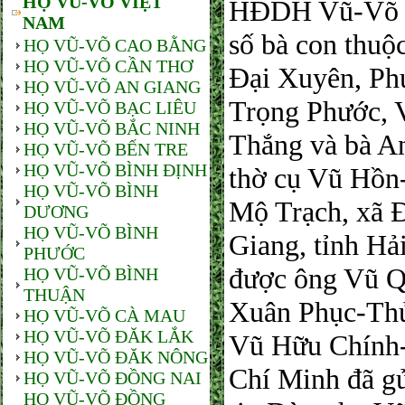
HỌ VŨ-VÕ VIỆT
HĐDH Vũ-Võ P
NAM
số bà con thu
HỌ VŨ-VÕ CAO BẰNG
HỌ VŨ-VÕ CẦN THƠ
Đại Xuyên, Ph
HỌ VŨ-VÕ AN GIANG
Trọng Phước, 
HỌ VŨ-VÕ BẠC LIÊU
HỌ VŨ-VÕ BẮC NINH
Thắng và bà An
HỌ VŨ-VÕ BẾN TRE
HỌ VŨ-VÕ BÌNH ĐỊNH
thờ cụ Vũ Hồn
HỌ VŨ-VÕ BÌNH
Mộ Trạch, xã 
DƯƠNG
HỌ VŨ-VÕ BÌNH
Giang, tỉnh Hả
PHƯỚC
được ông Vũ Q
HỌ VŨ-VÕ BÌNH
THUẬN
Xuân Phục-Thủ 
HỌ VŨ-VÕ CÀ MAU
HỌ VŨ-VÕ ĐĂK LẮK
Vũ Hữu Chính
HỌ VŨ-VÕ ĐĂK NÔNG
Chí Minh đã gử
HỌ VŨ-VÕ ĐỒNG NAI
HỌ VŨ-VÕ ĐỒNG