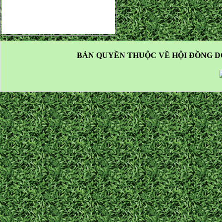
BẢN QUYỀN THUỘC VỀ HỘI ĐỒNG D