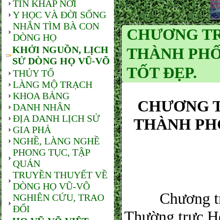
TIN KHẮP NƠI
Y HỌC VÀ ĐỜI SỐNG
NHẮN TÌM BÀ CON
CHƯƠNG TR
DÒNG HỌ
KHỞI NGUỒN, LỊCH
THÀNH PHỐ
SỬ DÒNG HỌ VŨ-VÕ
TỐT ĐẸP.
THỦY TỔ
LÀNG MỘ TRẠCH
KHOA BẢNG
CHƯƠNG T
DANH NHÂN
ĐỊA DANH LỊCH SỬ
THÀNH PH
GIA PHẢ
NGHỀ, LÀNG NGHỀ
PHONG TỤC, TẬP
QUÁN
TRUYỀN THUYẾT VỀ
DÒNG HỌ VŨ-VÕ
Chương trì
NGHIÊN CỨU, TRAO
ĐỔI
Thường trực H