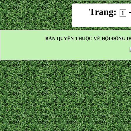
Trang:
1
BẢN QUYỀN THUỘC VỀ HỘI ĐỒNG D