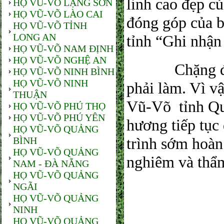
linh cao đẹp c
HỌ VŨ-VÕ LẠNG SƠN
HỌ VŨ-VÕ LÀO CAI
đóng góp của 
HỌ VŨ-VÕ TỈNH
LONG AN
tỉnh “Ghi nhận
HỌ VŨ-VÕ NAM ĐỊNH
HỌ VŨ-VÕ NGHỆ AN
Chặng đường 
HỌ VŨ-VÕ NINH BÌNH
HỌ VŨ-VÕ NINH
phải làm. Vì v
THUẬN
Vũ-Võ tỉnh Quả
HỌ VŨ-VÕ PHÚ THỌ
HỌ VŨ-VÕ PHÚ YÊN
hương tiếp tục
HỌ VŨ-VÕ QUẢNG
trình sớm hoàn
BÌNH
HỌ VŨ-VÕ QUẢNG
nghiêm và thẩ
NAM - ĐÀ NẴNG
HỌ VŨ-VÕ QUẢNG
NGÃI
HỌ VŨ-VÕ QUẢNG
NINH
HỌ VŨ-VÕ QUẢNG