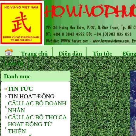
Trang chủ
Diễn đàn
Tin tức
Đăng
Liên hệ
Danh mục
TIN TỨC
TIN HOẠT ĐỘNG
CÂU LẠC BỘ DOANH
NHÂN
CÂU LẠC BỘ THƠ CA
HOAT ĐỘNG TỪ
THIỆN