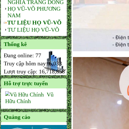
NGHĨA TRANG DÒNG
HỌ VŨ-VÕ PHƯƠNG
NAM
TƯ LIỆU HỌ VŨ-VÕ
TƯ LIỆU HỌ VŨ-VÕ
Thống kê
Đang online:
77
Truy cập hôm nay:
6,033
Lượt truy cập:
16,718,858
Hỗ trợ trực tuyến
Vũ
Hữu Chính
Quảng cáo