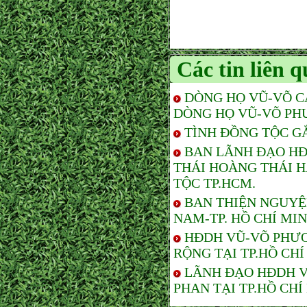
Các tin liên 
DÒNG HỌ VŨ-VÕ C
DÒNG HỌ VŨ-VÕ PH
TÌNH ĐỒNG TỘC G
BAN LÃNH ĐẠO HĐ
THÁI HOÀNG THÁI 
TỘC TP.HCM.
BAN THIỆN NGUYỆ
NAM-TP. HỒ CHÍ MI
HĐDH VŨ-VÕ PHƯƠ
RỘNG TẠI TP.HỒ CHÍ
LÃNH ĐẠO HĐDH V
PHAN TẠI TP.HỒ CHÍ