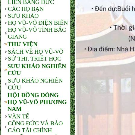
LIÊN BANG ĐỨC
CÁC HỌ BẠN
SƯU KHẢO
HỌ VŨ-VÕ ĐIỆN BIÊN
HỌ VŨ-VÕ TỈNH BẮC
GIANG
THƯ VIỆN
SÁCH VỀ HỌ VŨ-VÕ
SỬ THI, TRIẾT HỌC
SƯU KHẢO NGHIÊN
CỨU
SƯU KHẢO NGHIÊN
CỨU
HỘI ĐỒNG DÒNG
HỌ VŨ-VÕ PHƯƠNG
NAM
VĂN TẾ
CÔNG ĐỨC VÀ BÁO
CÁO TÀI CHÍNH