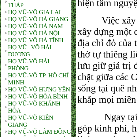
hiện tâm nguyệ
THÁP
HỌ VŨ-VÕ GIA LAI
Việc xây dựn
HỌ VŨ-VÕ HÀ GIANG
HỌ VŨ-VÕ HÀ NAM
xây dựng một c
HỌ VŨ-VÕ HÀ NỘI
HỌ VŨ-VÕ HÀ TĨNH
địa chỉ đỏ của 
HỌ VŨ--VÕ HẢI
thờ tự thiêng l
DƯƠNG
HỌ VŨ-VÕ HẢI
lưu giữ giá trị
PHÒNG
chặt giữa các 
HỌ VŨ-VÕ TP. HỒ CHÍ
MINH
sống tại quê n
HỌ VŨ-VÕ HƯNG YÊN
HỌ VŨ-VÕ HÒA BÌNH
khắp mọi miền 
HỌ VŨ-VÕ KHÁNH
HÒA
Ngay tại buổ
HỌ VŨ-VÕ KIÊN
GIANG
góp kinh phí, 
HỌ VŨ-VÕ LÂM ĐỒNG