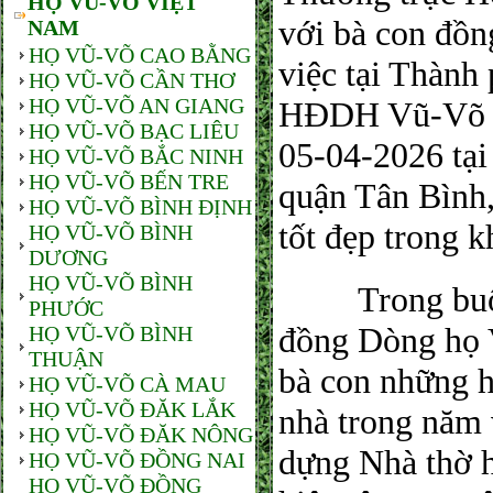
HỌ VŨ-VÕ VIỆT
với bà con đồ
NAM
HỌ VŨ-VÕ CAO BẰNG
việc tại Thàn
HỌ VŨ-VÕ CẦN THƠ
HỌ VŨ-VÕ AN GIANG
HĐDH Vũ-Võ P
HỌ VŨ-VÕ BẠC LIÊU
05-04-2026 tạ
HỌ VŨ-VÕ BẮC NINH
HỌ VŨ-VÕ BẾN TRE
quận Tân Bình
HỌ VŨ-VÕ BÌNH ĐỊNH
tốt đẹp trong 
HỌ VŨ-VÕ BÌNH
DƯƠNG
HỌ VŨ-VÕ BÌNH
Trong buổi g
PHƯỚC
đồng Dòng họ 
HỌ VŨ-VÕ BÌNH
THUẬN
bà con những h
HỌ VŨ-VÕ CÀ MAU
HỌ VŨ-VÕ ĐĂK LẮK
nhà trong năm 
HỌ VŨ-VÕ ĐĂK NÔNG
dựng Nhà thờ h
HỌ VŨ-VÕ ĐỒNG NAI
HỌ VŨ-VÕ ĐỒNG