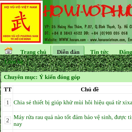
Trang chủ
Diễn đàn
Tin tức
Đăng
Liên hệ
Chuyên mục:
Ý kiến đóng góp
TT
Chủ đề
1
Chia sẻ thiết bị giúp khử mùi hôi hiệu quả từ xixa
Máy rửa rau quả nào tốt đảm bảo vệ sinh, được t
2
nay