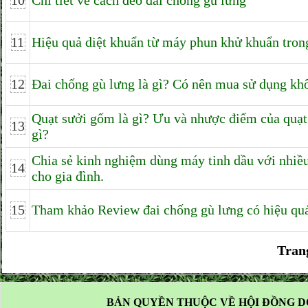
10
Chi tiết về cách đeo đai chống gù lưng
11
Hiệu quả diệt khuẩn từ máy phun khử khuẩn tron
12
Đai chống gù lưng là gì? Có nên mua sử dụng kh
Quạt sưởi gốm là gì? Ưu và nhược điểm của quạt
13
gì?
Chia sẻ kinh nghiệm dùng máy tinh dầu với nhiề
14
cho gia đình.
15
Tham khảo Review đai chống gù lưng có hiệu qu
Tran
BẢN QUYỀN THUỘC VỀ HỘI ĐỒNG D