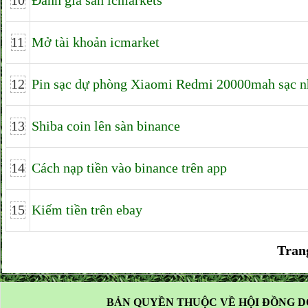
10
Đánh giá sàn icmarkets
11
Mở tài khoản icmarket
12
Pin sạc dự phòng Xiaomi Redmi 20000mah sạc 
13
Shiba coin lên sàn binance
14
Cách nạp tiền vào binance trên app
15
Kiếm tiền trên ebay
Tran
BẢN QUYỀN THUỘC VỀ HỘI ĐỒNG D