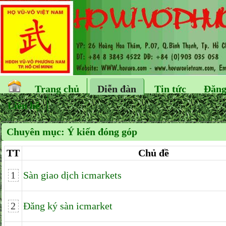
Trang chủ
Diễn đàn
Tin tức
Đăng
Liên hệ
Chuyên mục:
Ý kiến đóng góp
TT
Chủ đề
1
Sàn giao dịch icmarkets
2
Đăng ký sàn icmarket