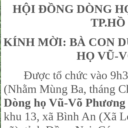
HỘI ĐỒNG DÒNG H
TP.HỒ
KÍNH MỜI: BÀ CON 
HỌ VŨ-V
Được tổ chức vào 9h30,
(Nhằm Mùng Ba, tháng Chạ
Dòng họ Vũ-Võ Phương
khu 13, xã Bình An (Xã 