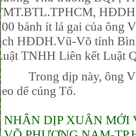
TMT.BTL.TPHCM, HĐDH.Vũ
200 bánh ít lá gai của ôn
tịch HĐDH.Vũ-Võ tỉnh Bình
Luật TNHH Liên kết Luật Q
Trong dịp này, ông Vũ 
heo dể cúng Tổ.
NHÂN DỊP XUÂN MỚI 
VÕ PHƯƠNG NAM-TP.H