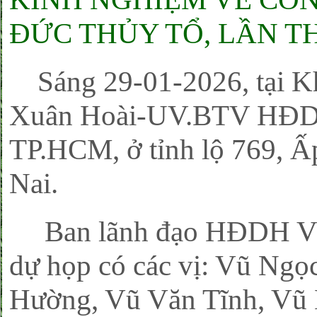
ĐỨC THỦY TỔ, LẦN TH
Sáng 29-01-2026, tại Khu
Xuân Hoài-UV.BTV HĐD
TP.HCM, ở tỉnh lộ 769, Ấp
Nai.
Ban lãnh đạo HĐDH V
dự họp có các vị: Vũ Ngọ
Hường, Vũ Văn Tĩnh, Vũ