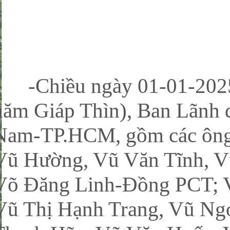
-Chiều ngày 01-01-2025 
năm Giáp Thìn), Ban Lãn
Nam-TP.HCM, gồm các ông 
Vũ Hường, Vũ Văn Tĩnh, V
Võ Đăng Linh-Đồng PCT; V
Vũ Thị Hạnh Trang, Vũ Ng