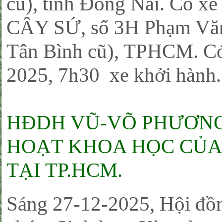
cũ), tỉnh Đồng Nai. Có xe
CÂY SỨ, số 3H Phạm Văn 
Tân Bình cũ), TPHCM. Có
2025, 7h30 xe khởi hành
HĐDH VŨ-VÕ PHƯƠNG
HOẠT KHOA HỌC CỦA 
TẠI TP.HCM.
Sáng 27-12-2025, Hội đồn