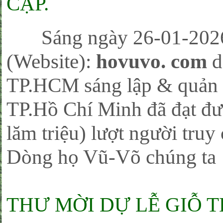
CẬP.
Sáng ngày 26-01-2026, 
(Website):
hovuvo. com
d
TP.HCM sáng lập & quản l
TP.Hồ Chí Minh đã đạt đư
lăm triệu) lượt người tru
Dòng họ Vũ-Võ chúng ta
THƯ MỜI DỰ LỄ GIỖ 