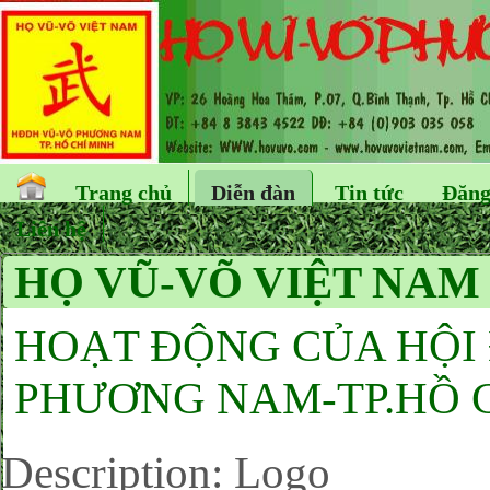
Trang chủ
Diễn đàn
Tin tức
Đăng
Liên hệ
HỌ VŨ-VÕ VIỆT NAM
HOẠT ĐỘNG CỦA HỘI
PHƯƠNG NAM-TP.HỒ C