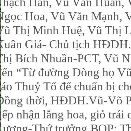
Thạch Hãn, Vũ Văn Huấn, V
Ngọc Hoa, Vũ Văn Mạnh, V
Vũ Thị Minh Huệ, Vũ Thị
Xuân Giá- Chủ tịch HĐDH.
Thị Bích Nhuần-PCT, Vũ 
đến “Từ đường Dòng họ Vũ
cáo Thuỷ Tổ để chuẩn bị ch
Đồng thời, HĐDH.Vũ-Võ 
tiếp nhận lẵng hoa, giỏ tr
Lương-Thứ trưởng BQP; Th