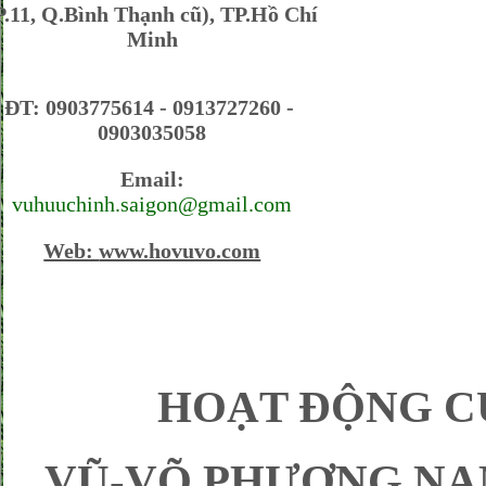
P.11, Q.Bình Thạnh cũ), TP.Hồ Chí
Minh
ĐT: 0903775614 - 0913727260 -
0903035058
Email:
vuhuuchinh.saigon@gmail.com
Web:
www.hovuvo.com
HOẠT ĐỘNG CỦA 
VŨ-VÕ PHƯƠNG NAM