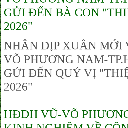
GỬI ĐẾN BÀ CON "TH
2026"
NHÂN DỊP XUÂN MỚI 
VÕ PHƯƠNG NAM-TP.H
GỬI ĐẾN QUÝ VỊ "THI
2026"
HĐDH VŨ-VÕ PHƯƠNG
KINH NGHIỆM VỀ CÔN