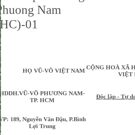
CỘNG HOÀ XÃ 
HỌ VŨ-VÕ VIỆT NAM
VIỆT
HDDH.VŨ-VÕ PHƯƠNG NAM-
Độc lập - Tự d
TP. HCM
VP: 189, Nguyễn Văn Đậu, P.Bình
Lợi Trung