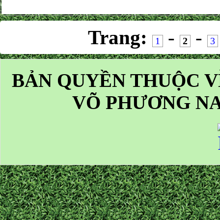
Trang:
-
-
1
2
3
BẢN QUYỀN THUỘC V
VÕ PHƯƠNG NA