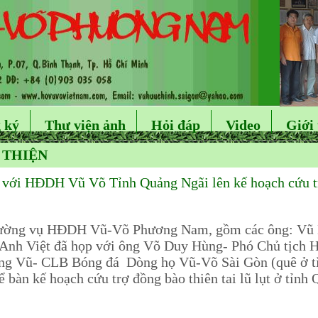
 ký
Thư viện ảnh
Hỏi đáp
Video
Giới 
 THIỆN
 HĐDH Vũ Võ Tỉnh Quảng Ngãi lên kế hoạch cứu trợ 
hường vụ HĐDH Vũ-Võ Phương Nam, gồm các ông: Vũ
 Anh Việt đã họp với ông Võ Duy Hùng- Phó Chủ tịch
g Vũ- CLB Bóng đá Dòng họ Vũ-Võ Sài Gòn (quê ở tỉ
 bàn kế hoạch cứu trợ đồng bào thiên tai lũ lụt ở tỉnh