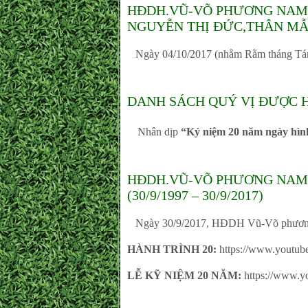
HĐDH.VŨ-VÕ PHƯƠNG NAM-TP
NGUYỄN THỊ ĐỨC,THÂN MẪ
Ngày 04/10/2017 (nhằm Rằm tháng Tá
DANH SÁCH QUÝ VỊ ĐƯỢC H
Nhân dịp
“Kỷ niệm 20 năm ngày hình
HĐDH.VŨ-VÕ PHƯƠNG NAM-
(30/9/1997 – 30/9/2017)
Ngày 30/9/2017, HĐDH Vũ-Võ phương 
HÀNH TRÌNH 20:
https://www.youtu
LỄ KỸ NIỆM 20 NĂM:
https://www.