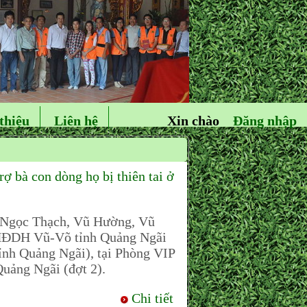
thiệu
Liên hệ
Xin chào
Đăng nhập
bà con dòng họ bị thiên tai ở
 Ngọc Thạch, Vũ Hường, Vũ
 HĐDH Vũ-Võ tỉnh Quảng Ngãi
nh Quảng Ngãi), tại Phòng VIP
 Quảng Ngãi (đợt 2).
Chi tiết