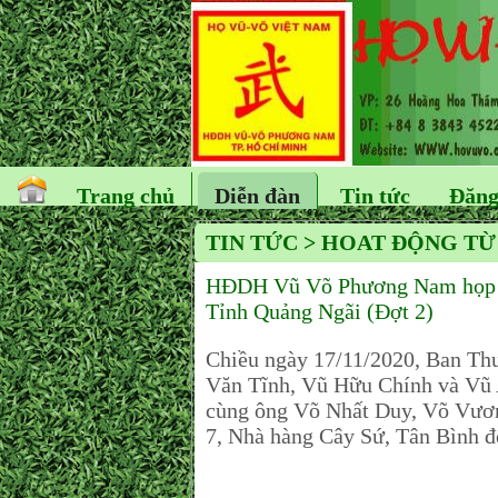
Trang chủ
Diễn đàn
Tin tức
Đăng
TIN TỨC > HOAT ĐỘNG TỪ
HĐDH Vũ Võ Phương Nam họp với
Tỉnh Quảng Ngãi (Đợt 2)
Chiều ngày 17/11/2020, Ban T
Văn Tĩnh, Vũ Hữu Chính và Vũ
cùng ông Võ Nhất Duy, Võ Vươn
7, Nhà hàng Cây Sứ, Tân Bình để