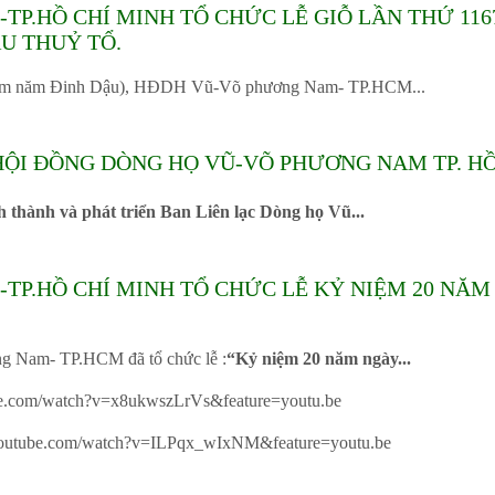
.HỒ CHÍ MINH TỔ CHỨC LỄ GIỖ LẦN THỨ 11
U THUỶ TỔ.
m năm Đinh Dậu), HĐDH Vũ-Võ phương Nam- TP.HCM...
ỘI ĐỒNG DÒNG HỌ VŨ-VÕ PHƯƠNG NAM TP. HỒ
 thành và phát triển Ban Liên lạc Dòng họ Vũ...
TP.HỒ CHÍ MINH TỔ CHỨC LỄ KỶ NIỆM 20 NĂ
Nam- TP.HCM đã tổ chức lễ :
“Kỷ niệm 20 năm ngày...
be.com/watch?v=x8ukwszLrVs&feature=youtu.be
youtube.com/watch?v=ILPqx_wIxNM&feature=youtu.be