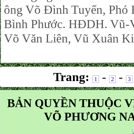
ông Võ Đình Tuyến, Phó B
Bình Phước. HĐDH. Vũ-
Võ Văn Liên, Vũ Xuân Kiê
Trang:
-
-
1
2
3
BẢN QUYỀN THUỘC V
VÕ PHƯƠNG NA