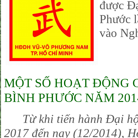
được Đ
Phước l
vào Ngh
MỘT SỐ HOẠT ĐỘNG 
BÌNH PHƯỚC NĂM 201
Từ khi tiến hành Đại hội
2017 đến nay (12/2014), H