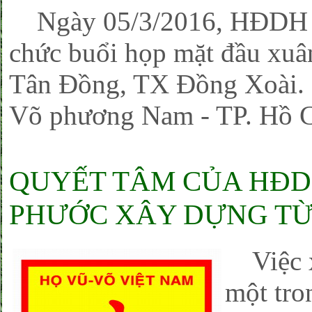
Ngày 05/3/2016, HĐDH Vũ
chức buổi họp mặt đầu xuâ
Tân Đồng, TX Đồng Xoài. 
Võ phương Nam - TP. Hồ C
QUYẾT TÂM CỦA HĐD
PHƯỚC XÂY DỰNG T
Việc x
một tro