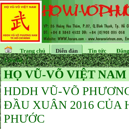
Trang chủ
Diễn đàn
Tin tức
Đăng
Liên hệ
HỌ VŨ-VÕ VIỆT NAM
HDDH VŨ-VÕ PHƯƠNG
ĐẦU XUÂN 2016 CỦA 
PHƯỚC