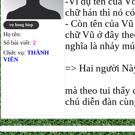
-Ví dụ tên của V
chữ hán thì nó có 
- Còn tên của Vũ
vu hong hiep
chữ Vũ ở đây the
Họ tên:
Số bài viết:
2
nghĩa là nhảy mú
Chức vụ:
THÀNH
VIÊN
=> Hai người Nà
mà theo tui thấy 
chủ diễn đàn cùng