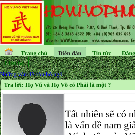
Trang chủ
Diễn đàn
Tin tức
Đăng
Liên hệ
Những vấn đề còn bỏ ngỏ
Tra lời: Họ Vũ và Họ Võ có Phải là một ?
Tất nhiên sẽ có 
là vấn đề nam giả