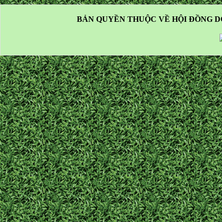
BẢN QUYỀN THUỘC VỀ HỘI ĐỒNG D