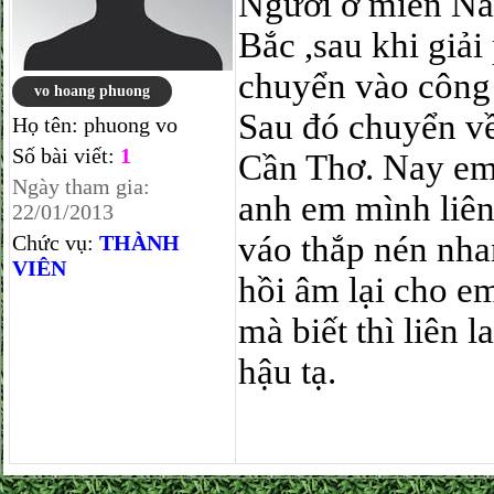
Người ở miền Nam
Bắc ,sau khi gi
chuyển vào công 
vo hoang phuong
Sau đó chuyển v
Họ tên:
phuong vo
Số bài viết:
1
Cần Thơ. Nay em 
Ngày tham gia:
anh em mình liên
22/01/2013
váo thắp nén nha
Chức vụ:
THÀNH
VIÊN
hồi âm lại cho e
mà biết thì liên 
hậu tạ.