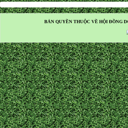
BẢN QUYỀN THUỘC VỀ HỘI ĐỒNG D