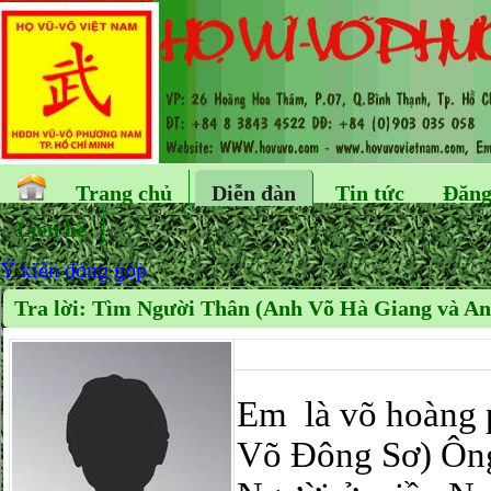
Trang chủ
Diễn đàn
Tin tức
Đăng
Liên hệ
Ý kiến đóng góp
Tra lời: Tìm Người Thân (Anh Võ Hà Giang và A
Em là võ hoàng 
Võ Đông Sơ) Ông