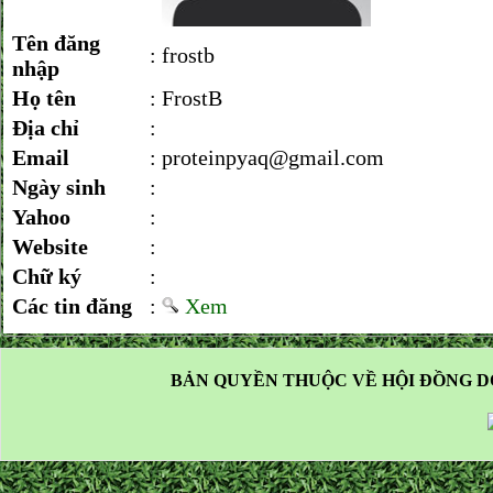
Tên đăng
:
frostb
nhập
Họ tên
:
FrostB
Địa chỉ
:
Email
:
proteinpyaq@gmail.com
Ngày sinh
:
Yahoo
:
Website
:
Chữ ký
:
Các tin đăng
:
Xem
BẢN QUYỀN THUỘC VỀ HỘI ĐỒNG D