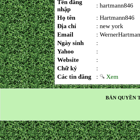
Tên đăng
:
hartmann846
nhập
Họ tên
:
Hartmann846
Địa chỉ
:
new york
Email
:
WernerHartma
Ngày sinh
:
Yahoo
:
Website
:
Chữ ký
:
Các tin đăng
:
Xem
BẢN QUYỀN T