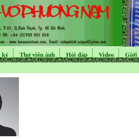
 ký
Thư viện ảnh
Hỏi đáp
Video
Giới 