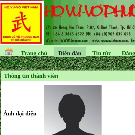
Trang chủ
Diễn đàn
Tin tức
Đăng
Liên hệ
Thông tin thành viên
Ảnh đại diện
: