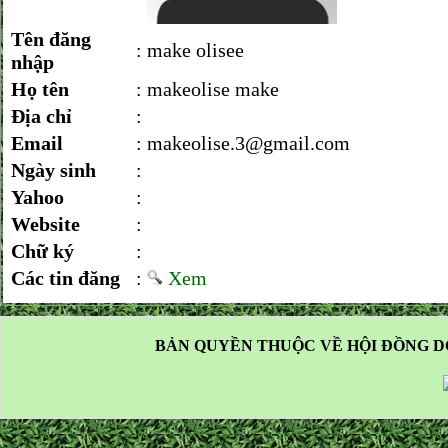
Tên đăng
:
make olisee
nhập
Họ tên
:
makeolise make
Địa chỉ
:
Email
:
makeolise.3@gmail.com
Ngày sinh
:
Yahoo
:
Website
:
Chữ ký
:
Các tin đăng
:
Xem
BẢN QUYỀN THUỘC VỀ HỘI ĐỒNG D