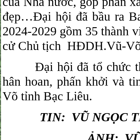
của Nhà nước, góp phần xâ
đẹp…Đại hội đã bầu ra Ba
2024-2029 gồm 35 thành vi
cử Chủ tịch HĐDH.Vũ-Võ 
Đại hội đã tổ chức thàn
hân hoan, phấn khởi và ti
Võ tỉnh Bạc Liêu.
TIN: VŨ NGỌC 
ẢNH: V