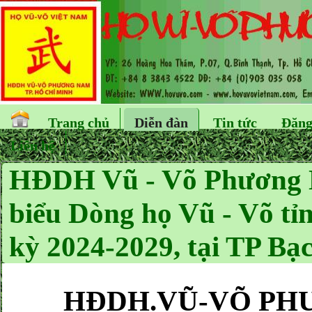
Trang chủ
Diễn đàn
Tin tức
Đăng
Liên hệ
HĐDH Vũ - Võ Phương 
biểu Dòng họ Vũ - Võ tỉn
kỳ 2024-2029, tại TP Bạ
HĐDH.VŨ-VÕ PH