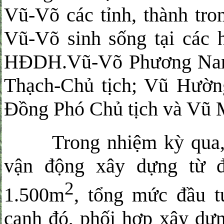
Vũ-Võ các tỉnh, thành tro
Vũ-Võ sinh sống tại các h
HĐDH.Vũ-Võ Phương Nam
Thạch-Chủ tịch; Vũ Hườn
Đồng Phó Chủ tịch và Vũ
Trong nhiệm kỳ qua, H
vận động xây dựng từ đ
2
1.500m
, tổng mức đầu 
cạnh đó, phối hợp xây dự