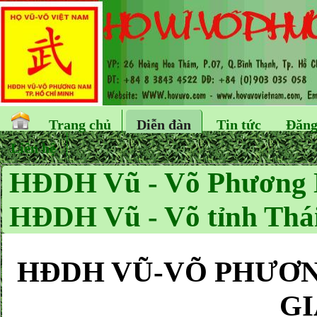
Trang chủ
Diễn đàn
Tin tức
Đăng
Liên hệ
HĐDH Vũ - Võ Phương 
HĐDH Vũ - Võ tỉnh Thái
HĐDH VŨ-VÕ PHƯƠNG
GI