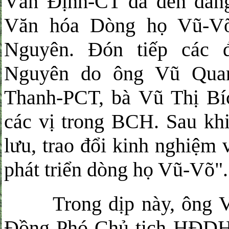
Văn Định-CT đã dến dâng
Văn hóa Dòng họ Vũ-Võ
Nguyên. Đón tiếp các 
Nguyên do ông Vũ Quan
Thanh-PCT, bà Vũ Thị B
các vị trong BCH. Sau kh
lưu, trao đổi kinh nghiệm 
phát triển dòng họ Vũ-Võ".
Trong dịp này, ông Vũ
Đồng Phó Chủ tịch HĐD