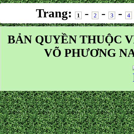
Trang:
-
-
-
1
2
3
4
BẢN QUYỀN THUỘC V
VÕ PHƯƠNG NA