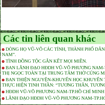
Các tin liên quan khác
DÒNG HỌ VŨ-VÕ CÁC TỈNH, THÀNH PHỐ DÂ
NAM”.
TÌNH ĐỒNG TỘC GẮN KẾT MỌI MIỀN.
BAN LÃNH ĐẠO HĐDH VŨ-VÕ PHƯƠNG NAM-TP
THỊ NGỌC TOÀN TẠI TRUNG TÂM THỜ CÚNG M
BAN THIỆN NGUYỆN-KHUYẾN HỌC KHUYẾN T
THỰC HIỆN TINH THẦN: “TƯƠNG THÂN, TƯƠNG
HĐDH VŨ-VÕ PHƯƠNG NAM-TP.HỒ CHÍ MINH T
LÃNH ĐẠO HĐDH VŨ-VÕ PHƯƠNG NAM-TP.HCM 