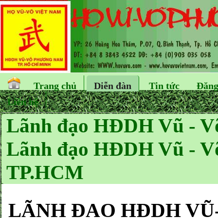
Trang chủ
Diễn đàn
Tin tức
Đăng
Liên hệ
Lãnh đạo HĐDH Vũ - Võ 
Lãnh đạo HĐDH Vũ - V
TP.HCM
LÃNH ĐẠO HĐDH VŨ-