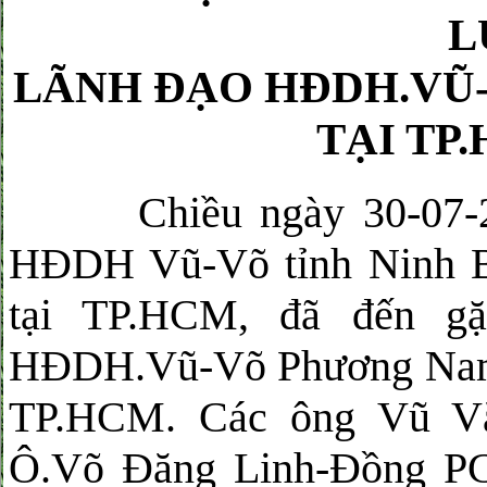
L
LÃNH ĐẠO HĐDH.VŨ
TẠI TP
Chiều ngày 30-07-2025
HĐDH Vũ-Võ tỉnh Ninh Bì
tại TP.HCM, đã đến gặ
HĐDH.Vũ-Võ Phương Nam-
TP.HCM. Các ông Vũ Vă
Ô.Võ Đăng Linh-Đồng P