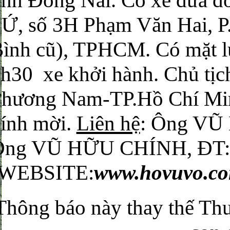
ỉnh Đồng Nai. Có xe đưa đ
Ứ, số 3H Phạm Văn Hai, P
ình cũ), TPHCM. Có mặt l
h30 xe khởi hành. Chủ tị
Phương Nam-TP.Hồ Chí 
ính mời.
Liên hệ
: Ông VŨ
Ông VŨ HỮU CHÍNH, ĐT:
(WEBSITE:
www.hovuvo.c
Thông báo này thay thế Thư