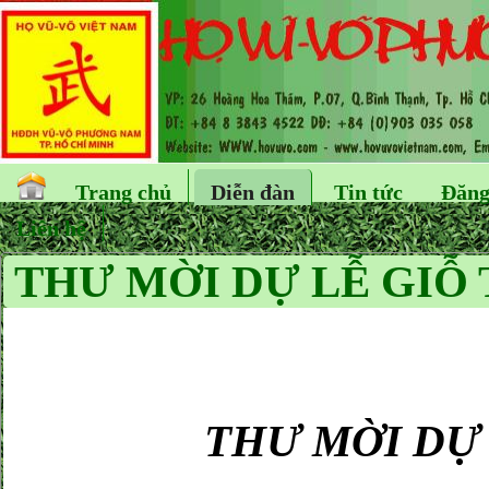
Trang chủ
Diễn đàn
Tin tức
Đăng
Liên hệ
THƯ MỜI DỰ LỄ GIỖ
THƯ MỜI DỰ 