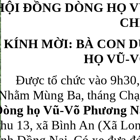
HỘI ĐỒNG DÒNG HỌ V
CH
KÍNH MỜI: BÀ CON 
HỌ VŨ-V
ược tổ chức vào 9h30, t
Nhằm Mùng Ba, tháng Chạp
Dòng họ Vũ-Võ Phương 
hu 13, xã Bình An (Xã Lo