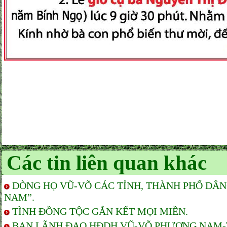
Các tin liên quan khác
DÒNG HỌ VŨ-VÕ CÁC TỈNH, THÀNH PHỐ DÂ
NAM”.
TÌNH ĐỒNG TỘC GẮN KẾT MỌI MIỀN.
BAN LÃNH ĐẠO HĐDH VŨ-VÕ PHƯƠNG NAM-TP