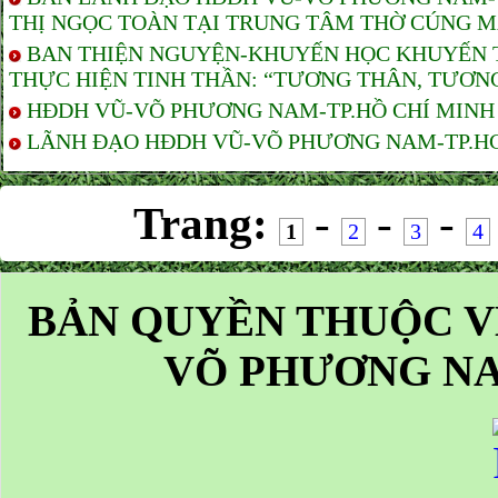
THỊ NGỌC TOÀN TẠI TRUNG TÂM THỜ CÚNG M
BAN THIỆN NGUYỆN-KHUYẾN HỌC KHUYẾN T
THỰC HIỆN TINH THẦN: “TƯƠNG THÂN, TƯƠNG
HĐDH VŨ-VÕ PHƯƠNG NAM-TP.HỒ CHÍ MINH T
LÃNH ĐẠO HĐDH VŨ-VÕ PHƯƠNG NAM-TP.HCM 
Trang:
-
-
-
1
2
3
4
BẢN QUYỀN THUỘC V
VÕ PHƯƠNG NA