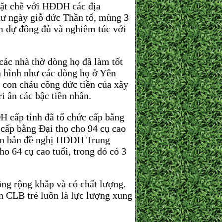
chặt chẽ với HĐDH các địa
ư ngày giỗ đức Thần tổ, mùng 3
m dự đông đủ và nghiêm túc với
các nhà thờ dòng họ đã làm tốt
n hình như các dòng họ ở Yên
con cháu công đức tiền của xây
i ân các bậc tiền nhân.
H cấp tỉnh đã tổ chức cấp bằng
 cấp bằng Đại thọ cho 94 cụ cao
văn bản đề nghị HĐDH Trung
o 64 cụ cao tuổi, trong đó có 3
g rộng khắp và có chất lượng.
n CLB trẻ luôn là lực lượng xung