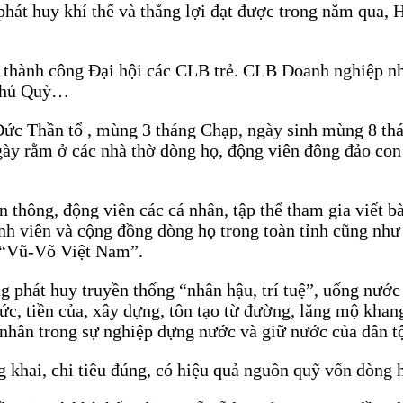
át huy khí thế và thắng lợi đạt được trong năm qua, H
c thành công Đại hội các CLB trẻ. CLB Doanh nghiệp 
 Phủ Quỳ…
 Đức Thần tổ , mùng 3 tháng Chạp, ngày sinh mùng 8 thá
gày rằm ở các nhà thờ dòng họ, động viên đông đảo co
ền thông, động viên các cá nhân, tập thể tham gia viết b
ành viên và cộng đồng dòng họ trong toàn tỉnh cũng như 
g “Vũ-Võ Việt Nam”.
 phát huy truyền thống “nhân hậu, trí tuệ”, uống nướ
 đức, tiền của, xây dựng, tôn tạo từ đường, lăng mộ kha
 nhân trong sự nghiệp dựng nước và giữ nước của dân t
g khai, chi tiêu đúng, có hiệu quả nguồn quỹ vốn dòng 