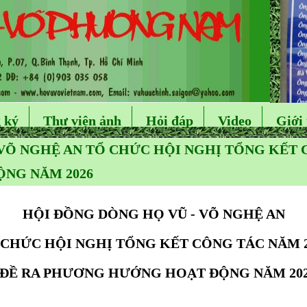
 ký
Thư viện ảnh
Hỏi đáp
Video
Giới 
VÕ NGHỆ AN TỔ CHỨC HỘI NGHỊ TỔNG KẾT C
NG NĂM 2026
HỘI ĐỒNG DÒNG HỌ VŨ - VÕ NGHỆ AN
 CHỨC HỘI NGHỊ TỔNG KẾT CÔNG TÁC NĂM 2
 ĐỀ RA PHƯƠNG HƯỚNG HOẠT ĐỘNG NĂM 20