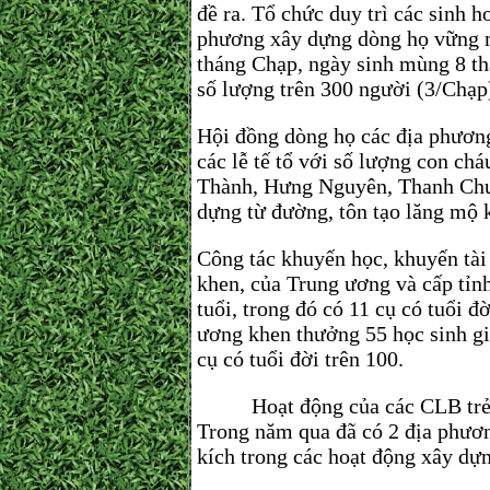
đề ra. Tổ chức duy trì các sinh
phương xây dựng dòng họ vững m
tháng Chạp, ngày sinh mùng 8 t
số lượng trên 300 người (3/Chạp
Hội đồng dòng họ các địa phương
các lễ tế tổ với số lượng con c
Thành, Hưng Nguyên, Thanh Chươ
dựng từ đường, tôn tạo lăng mộ k
Công tác khuyến học, khuyến tài
khen, của Trung ương và cấp tỉnh
tuổi, trong đó có 11 cụ có tuổi
ương khen thưởng 55 học sinh giỏ
cụ có tuổi đời trên 100.
Hoạt động của các CLB trẻ CLB
Trong năm qua đã có 2 địa phươn
kích trong các hoạt động xây dự