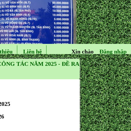
thiệu
Liên hệ
Xin chào
Đăng nhập
ÔNG TÁC NĂM 2025 - ĐỀ RA
025
26