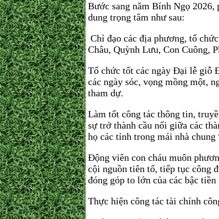
Bước sang năm Bính Ngọ 2026, ph
dung trọng tâm như sau:
Chỉ đạo các địa phương, tổ chứ
Châu, Quỳnh Lưu, Con Cuông,
Tổ chức tốt các ngày Đại lễ giỗ
các ngày sóc, vọng mồng một, n
tham dự.
Làm tốt công tác thông tin, truy
sự trở thành cầu nối giữa các th
họ các tỉnh trong mái nhà chun
Động viên con cháu muôn phương
cội nguồn tiên tổ, tiếp tục công
đóng góp to lớn của các bậc tiền
Thực hiện công tác tài chính côn