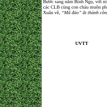
Bước sang năm Bính Ngọ, với niề
các CLB cùng con cháu muôn phư
Xuân về,
“Mã đáo” ắt thành côn
UVTT