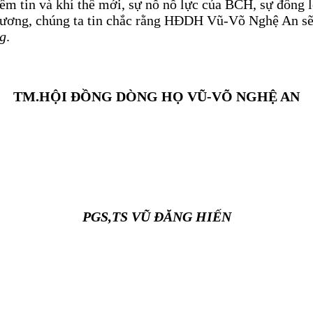
m tin và khí thế mới, sự nỗ nỗ lực của BCH, sự đồng 
ơng, chúng ta tin chắc rằng HĐDH Vũ-Võ Nghệ An sẽ 
g
.
TM.HỘI ĐỒNG DÒNG HỌ VŨ-VÕ NGHỆ AN
PGS,TS VŨ ĐĂNG HIẾN