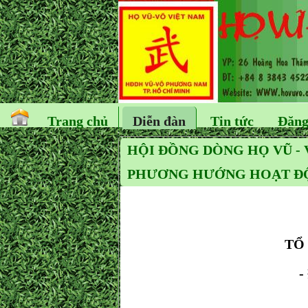
Trang chủ
Diễn đàn
Tin tức
Đăng
HỘI ĐỒNG DÒNG HỌ VŨ - 
PHƯƠNG HƯỚNG HOẠT ĐỘ
TỔ
-