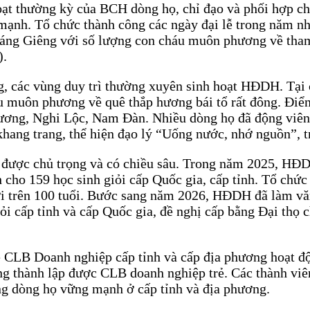
 hoạt thường kỳ của BCH dòng họ, chỉ đạo và phối hợp 
ạnh. Tổ chức thành công các ngày đại lễ trong năm nh
háng Giêng với số lượng con cháu muôn phương về tha
).
, các vùng duy trì thường xuyên sinh hoạt HĐDH. Tại 
háu muôn phương về quê thắp hương bái tổ rất đông. Điể
ng, Nghi Lộc, Nam Đàn. Nhiều dòng họ đã động viên 
hang trang, thể hiện đạo lý “Uống nước, nhớ nguồn”, tr
 được chủ trọng và có chiều sâu. Trong năm 2025, HĐD
 cho 159 học sinh giỏi cấp Quốc gia, cấp tỉnh. Tổ chức
 đời trên 100 tuổi. Bước sang năm 2026, HĐDH đã làm 
i cấp tỉnh và cấp Quốc gia, đề nghị cấp bằng Đại thọ ch
 Doanh nghiệp cấp tỉnh và cấp địa phương hoạt độn
g thành lập được CLB doanh nghiệp trẻ. Các thành viê
ng dòng họ vững mạnh ở cấp tỉnh và địa phương.