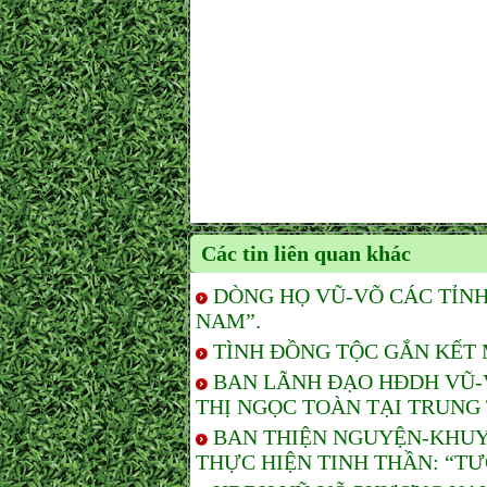
Các tin liên quan khác
DÒNG HỌ VŨ-VÕ CÁC TỈN
NAM”.
TÌNH ĐỒNG TỘC GẮN KẾT 
BAN LÃNH ĐẠO HĐDH VŨ-V
THỊ NGỌC TOÀN TẠI TRUNG
BAN THIỆN NGUYỆN-KHUY
THỰC HIỆN TINH THẦN: “TƯ