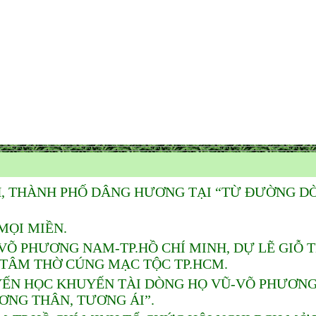
H, THÀNH PHỐ DÂNG HƯƠNG TẠI “TỪ ĐƯỜNG D
MỌI MIỀN.
Õ PHƯƠNG NAM-TP.HỒ CHÍ MINH, DỰ LẼ GIỖ 
 TÂM THỜ CÚNG MẠC TỘC TP.HCM.
ẾN HỌC KHUYẾN TÀI DÒNG HỌ VŨ-VÕ PHƯƠNG 
ƠNG THÂN, TƯƠNG ÁI”.