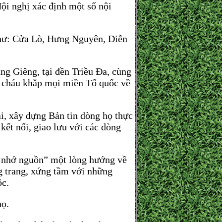
ội nghị xác định một số nội
như: Cửa Lò, Hưng Nguyên, Diễn
ng Giêng, tại đền Triều Đa, cùng
n cháu khắp mọi miền Tổ quốc về
ài, xây dựng Bản tin dòng họ thực
kết nối, giao lưu với các dòng
c nhớ nguồn” một lòng hướng về
ng trang, xứng tầm với những
ộc.
họ.