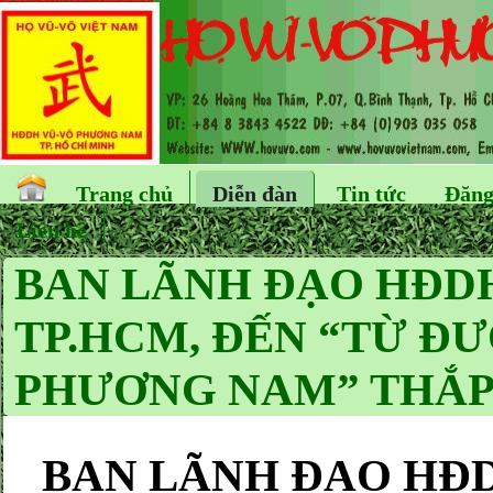
Trang chủ
Diễn đàn
Tin tức
Đăng
Liên hệ
BAN LÃNH ĐẠO HĐD
TP.HCM, ĐẾN “TỪ Đ
PHƯƠNG NAM” THẮP
BAN LÃNH ĐẠO HĐ