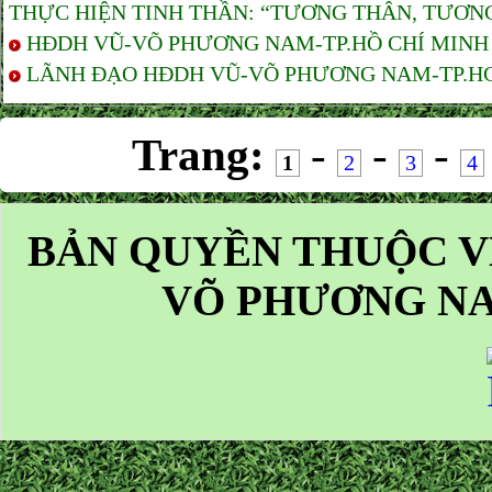
THỰC HIỆN TINH THẦN: “TƯƠNG THÂN, TƯƠNG
HĐDH VŨ-VÕ PHƯƠNG NAM-TP.HỒ CHÍ MINH T
LÃNH ĐẠO HĐDH VŨ-VÕ PHƯƠNG NAM-TP.HCM 
Trang:
-
-
-
1
2
3
4
BẢN QUYỀN THUỘC V
VÕ PHƯƠNG NA