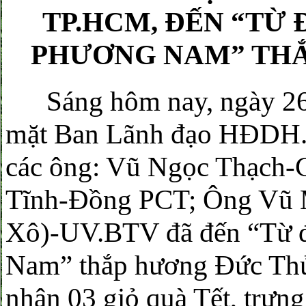
TP.HCM, ĐẾN “TỪ
PHƯƠNG NAM” THẮ
Sáng hôm nay, ngày 26 
mặt Ban Lãnh đạo HĐD
các ông: Vũ Ngọc Thạch-
Tĩnh-Đồng PCT; Ông Vũ 
Xô)-UV.BTV đã đến “Từ 
Nam” thắp hương Đức Thủy
nhận 03 giỏ quà Tết, trưn