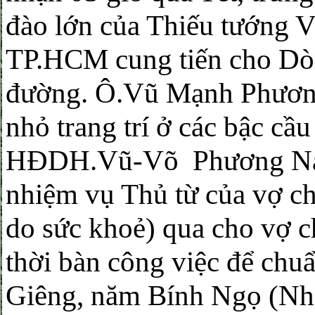
đào lớn của Thiếu tướng 
TP.HCM cung tiến cho Dòn
đường. Ô.Vũ Mạnh Phương 
nhỏ trang trí ở các bậc cầ
HĐDH.Vũ-Võ Phương Nam
nhiệm vụ Thủ từ của vợ c
do sức khoẻ) qua cho vợ
thời bàn công việc để chu
Giêng, năm Bính Ngọ (Nhằ