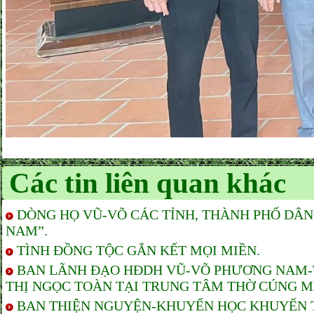
Các tin liên quan khác
DÒNG HỌ VŨ-VÕ CÁC TỈNH, THÀNH PHỐ DÂ
NAM”.
TÌNH ĐỒNG TỘC GẮN KẾT MỌI MIỀN.
BAN LÃNH ĐẠO HĐDH VŨ-VÕ PHƯƠNG NAM-TP
THỊ NGỌC TOÀN TẠI TRUNG TÂM THỜ CÚNG M
BAN THIỆN NGUYỆN-KHUYẾN HỌC KHUYẾN T