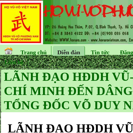
Trang chủ
Diễn đàn
Tin tức
Đăng
Liên hệ
LÃNH ĐẠO HĐDH VŨ
CHÍ MINH ĐẾN DÂNG
TỔNG ĐỐC VÕ DUY N
LÃNH ĐẠO HĐDH VŨ