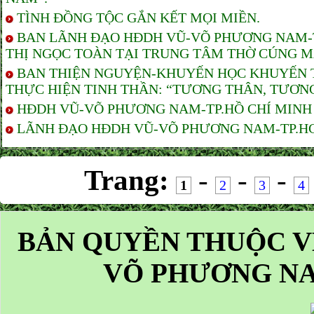
TÌNH ĐỒNG TỘC GẮN KẾT MỌI MIỀN.
BAN LÃNH ĐẠO HĐDH VŨ-VÕ PHƯƠNG NAM-TP
THỊ NGỌC TOÀN TẠI TRUNG TÂM THỜ CÚNG M
BAN THIỆN NGUYỆN-KHUYẾN HỌC KHUYẾN T
THỰC HIỆN TINH THẦN: “TƯƠNG THÂN, TƯƠNG
HĐDH VŨ-VÕ PHƯƠNG NAM-TP.HỒ CHÍ MINH T
LÃNH ĐẠO HĐDH VŨ-VÕ PHƯƠNG NAM-TP.HCM 
Trang:
-
-
-
1
2
3
4
BẢN QUYỀN THUỘC V
VÕ PHƯƠNG NA