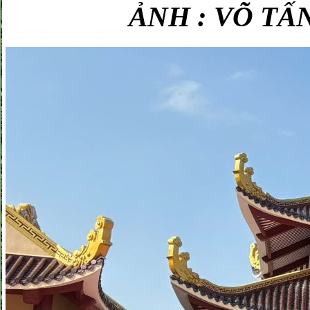
ẢNH : VÕ TẤ