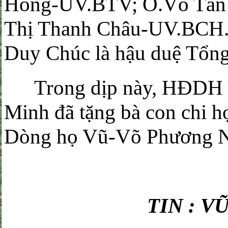
Hồng-UV.BTV; Ô.Võ Tấn 
Thị Thanh Châu-UV.BCH.
Duy Chúc là hậu duệ Tổn
Trong dịp này, HĐDH V
Minh đã tặng bà con chi họ
Dòng họ Vũ-Võ Phương N
TIN : V