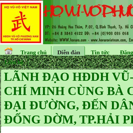
Trang chủ
Diễn đàn
Tin tức
Đăng
Liên hệ
LÃNH ĐẠO HĐDH VŨ
CHÍ MINH CÙNG BÀ 
ĐẠI ĐƯỜNG, ĐẾN DÂ
ĐỐNG DỜM, TP.HẢI 