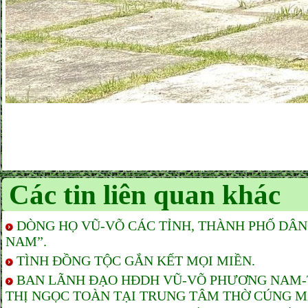
Các tin liên quan khác
DÒNG HỌ VŨ-VÕ CÁC TỈNH, THÀNH PHỐ DÂ
NAM”.
TÌNH ĐỒNG TỘC GẮN KẾT MỌI MIỀN.
BAN LÃNH ĐẠO HĐDH VŨ-VÕ PHƯƠNG NAM-TP
THỊ NGỌC TOÀN TẠI TRUNG TÂM THỜ CÚNG M