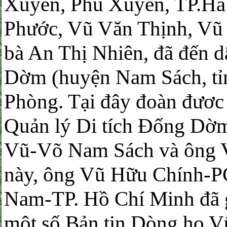
Xuyên, Phú Xuyên, TP.Hà 
Phước, Vũ Văn Thịnh, Vũ
bà An Thị Nhiên, đã đến 
Dờm (huyện Nam Sách, tỉ
Phòng. Tại đây đoàn đươ
Quản lý Di tích Đống D
Vũ-Võ Nam Sách và ông V
này, ông Vũ Hữu Chính
Nam-TP. Hồ Chí Minh đã g
một số Bản tin Dòng họ 