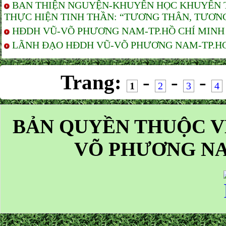
BAN THIỆN NGUYỆN-KHUYẾN HỌC KHUYẾN T
THỰC HIỆN TINH THẦN: “TƯƠNG THÂN, TƯƠNG
HĐDH VŨ-VÕ PHƯƠNG NAM-TP.HỒ CHÍ MINH T
LÃNH ĐẠO HĐDH VŨ-VÕ PHƯƠNG NAM-TP.HCM 
Trang:
-
-
-
1
2
3
4
BẢN QUYỀN THUỘC V
VÕ PHƯƠNG NA