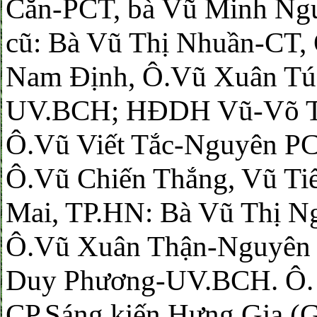
Căn-PCT, bà Vũ Minh Ng
cũ: Bà Vũ Thị Nhuần-CT
Nam Định, Ô.Vũ Xuân Túc
UV.BCH; HĐDH Vũ-Võ TP
Ô.Vũ Viết Tắc-Nguyên PC
Ô.Vũ Chiến Thắng, Vũ Ti
Mai, TP.HN: Bà Vũ Thị N
Ô.Vũ Xuân Thận-Nguyên 
Duy Phương-UV.BCH. Ô.
CP.Sáng kiến Hưng Gia (G