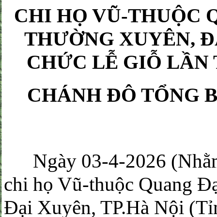
CHI HỌ VŨ-THUỘC 
THƯỜNG XUYÊN, ĐẠ
CHỨC LỄ GIỖ LẦN
CHÁNH ĐÔ TỔNG B
Ngày 03-4-2026 (Nhằm 1
chi họ Vũ-thuộc Quang Đ
Đại Xuyên, TP.Hà Nội (Tỉn