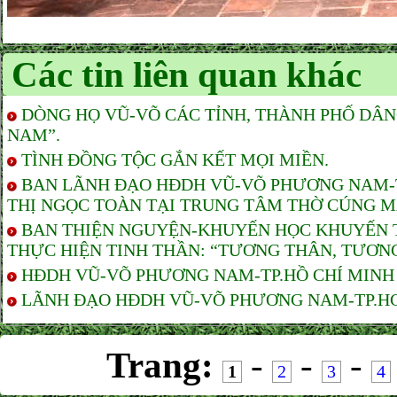
Các tin liên quan khác
DÒNG HỌ VŨ-VÕ CÁC TỈNH, THÀNH PHỐ DÂ
NAM”.
TÌNH ĐỒNG TỘC GẮN KẾT MỌI MIỀN.
BAN LÃNH ĐẠO HĐDH VŨ-VÕ PHƯƠNG NAM-TP
THỊ NGỌC TOÀN TẠI TRUNG TÂM THỜ CÚNG M
BAN THIỆN NGUYỆN-KHUYẾN HỌC KHUYẾN T
THỰC HIỆN TINH THẦN: “TƯƠNG THÂN, TƯƠNG
HĐDH VŨ-VÕ PHƯƠNG NAM-TP.HỒ CHÍ MINH T
LÃNH ĐẠO HĐDH VŨ-VÕ PHƯƠNG NAM-TP.HCM 
Trang:
-
-
-
1
2
3
4