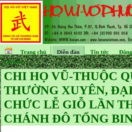
Trang chủ
Diễn đàn
Tin tức
Đăng
Liên hệ
CHI HỌ VŨ-THUỘC Q
THƯỜNG XUYÊN, ĐẠI 
CHỨC LỄ GIỖ LẦN T
CHÁNH ĐÔ TỔNG BIN