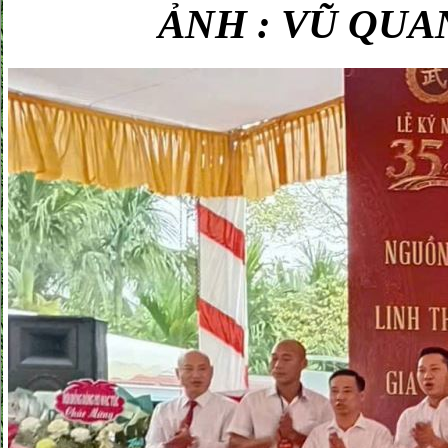
ẢNH : VŨ QU