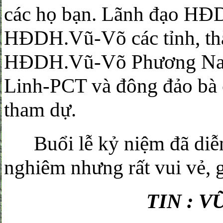
các họ bạn. Lãnh đạo H
HĐDH.Vũ-Võ các tỉnh, thà
HĐDH.Vũ-Võ Phương Nam
Linh-PCT và đông đảo bà 
tham dự.
Buổi lễ kỷ niệm đã diễn 
nghiêm nhưng rất vui vẻ, g
TIN : 