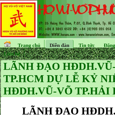
Trang chủ
Diễn đàn
Tin tức
Đăng
Liên hệ
LÃNH ĐẠO HĐDH.VŨ
TP.HCM DỰ LỄ KỶ NI
HĐDH.VŨ-VÕ TP.HẢI
LÃNH ĐẠO HĐDH