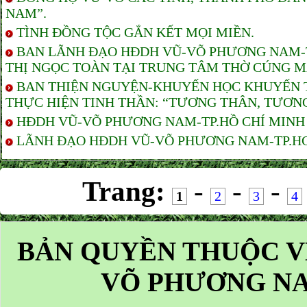
NAM”.
TÌNH ĐỒNG TỘC GẮN KẾT MỌI MIỀN.
BAN LÃNH ĐẠO HĐDH VŨ-VÕ PHƯƠNG NAM-TP
THỊ NGỌC TOÀN TẠI TRUNG TÂM THỜ CÚNG M
BAN THIỆN NGUYỆN-KHUYẾN HỌC KHUYẾN T
THỰC HIỆN TINH THẦN: “TƯƠNG THÂN, TƯƠNG
HĐDH VŨ-VÕ PHƯƠNG NAM-TP.HỒ CHÍ MINH T
LÃNH ĐẠO HĐDH VŨ-VÕ PHƯƠNG NAM-TP.HCM 
Trang:
-
-
-
1
2
3
4
BẢN QUYỀN THUỘC V
VÕ PHƯƠNG NA