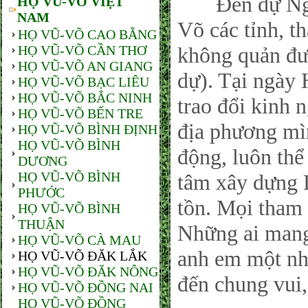
Đến dự Ngày
HỌ VŨ-VÕ VIỆT
NAM
Võ các tỉnh, t
HỌ VŨ-VÕ CAO BẰNG
HỌ VŨ-VÕ CẦN THƠ
không quản đư
HỌ VŨ-VÕ AN GIANG
dự). Tại ngày 
HỌ VŨ-VÕ BẠC LIÊU
HỌ VŨ-VÕ BẮC NINH
trao đổi kinh
HỌ VŨ-VÕ BẾN TRE
địa phương mìn
HỌ VŨ-VÕ BÌNH ĐỊNH
HỌ VŨ-VÕ BÌNH
động, luôn thể 
DƯƠNG
HỌ VŨ-VÕ BÌNH
tâm xây dựng 
PHƯỚC
tồn. Mọi tham 
HỌ VŨ-VÕ BÌNH
THUẬN
Những ai man
HỌ VŨ-VÕ CÀ MAU
anh em một nhà
HỌ VŨ-VÕ ĐĂK LẮK
HỌ VŨ-VÕ ĐĂK NÔNG
đến chung vui,
HỌ VŨ-VÕ ĐỒNG NAI
HỌ VŨ-VÕ ĐỒNG