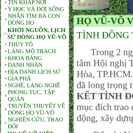
TIN KHẮP NƠI
Y HỌC VÀ ĐỜI SỐNG
NHẮN TÌM BÀ CON
HỌ VŨ-VÕ V
DÒNG HỌ
KHỞI NGUỒN, LỊCH
TÌNH ĐỒNG 
SỬ DÒNG HỌ VŨ-VÕ
THỦY TỔ
Trong 2 ngày 
LÀNG MỘ TRẠCH
KHOA BẢNG
tâm Hội nghị 
DANH NHÂN
ĐỊA DANH LỊCH SỬ
Hòa, TP.HCM.
GIA PHẢ
đã long trọng t
NGHỀ, LÀNG NGHỀ
PHONG TỤC, TẬP
KẾT TÌNH 
QUÁN
mục đích trao 
TRUYỀN THUYẾT VỀ
DÒNG HỌ VŨ-VÕ
động, xây dựn
NGHIÊN CỨU, TRAO
ĐỔI