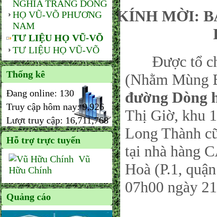
NGHĨA TRANG DÒNG
KÍNH MỜI: 
HỌ VŨ-VÕ PHƯƠNG
NAM
TƯ LIỆU HỌ VŨ-VÕ
TƯ LIỆU HỌ VŨ-VÕ
Được tổ chức
Thống kê
(Nhằm Mùng Ba
Đang online:
130
đường Dòng 
Truy cập hôm nay:
9,926
Thị Giờ, khu 
Lượt truy cập:
16,711,768
Long Thành cũ
Hỗ trợ trực tuyến
tại nhà hàng 
Vũ
Hoà (P.1, quậ
Hữu Chính
07h00 ngày 21
Quảng cáo