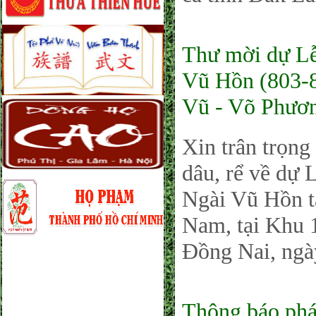
Thư mời dự Lễ
Vũ Hồn (803-8
Vũ - Võ Phươ
Xin trân trọng
dâu, rể về dự
Ngài Vũ Hồn t
Nam, tại Khu 
Đồng Nai, ngà
Thông báo phá