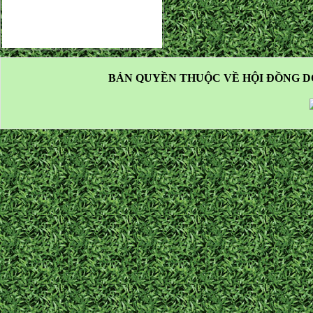
BẢN QUYỀN THUỘC VỀ HỘI ĐỒNG D