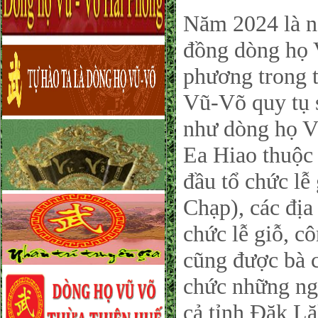
Năm 2024 là nă
đồng dòng họ 
phương trong 
Vũ-Võ quy tụ s
như dòng họ V
Ea Hiao thuộc
đầu tổ chức l
Chạp), các địa
chức lễ giỗ, c
cũng được bà c
chức những ng
cả tỉnh Đăk Lă