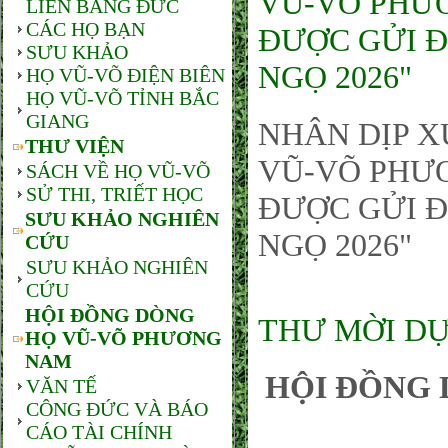
VŨ-VÕ PHƯƠ
LIÊN BANG ĐỨC
CÁC HỌ BẠN
ĐƯỢC GỬI Đ
SƯU KHẢO
NGỌ 2026"
HỌ VŨ-VÕ ĐIỆN BIÊN
HỌ VŨ-VÕ TỈNH BẮC
GIANG
NHÂN DỊP X
THƯ VIỆN
VŨ-VÕ PHƯƠ
SÁCH VỀ HỌ VŨ-VÕ
SỬ THI, TRIẾT HỌC
ĐƯỢC GỬI Đ
SƯU KHẢO NGHIÊN
NGỌ 2026"
CỨU
SƯU KHẢO NGHIÊN
CỨU
HỘI ĐỒNG DÒNG
THƯ MỜI DỰ
HỌ VŨ-VÕ PHƯƠNG
NAM
HỘI ĐỒNG 
VĂN TẾ
CÔNG ĐỨC VÀ BÁO
CÁO TÀI CHÍNH