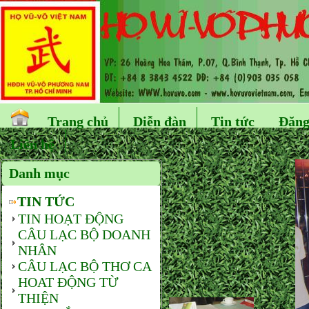
Trang chủ
Diễn đàn
Tin tức
Đăng
Liên hệ
Danh mục
TIN TỨC
TIN HOẠT ĐỘNG
CÂU LẠC BỘ DOANH
NHÂN
CÂU LẠC BỘ THƠ CA
HOAT ĐỘNG TỪ
THIỆN