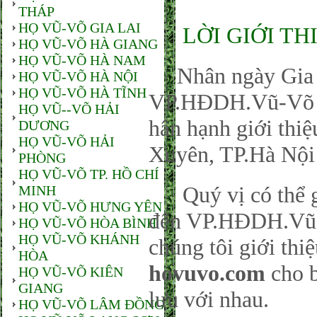
THÁP
HỌ VŨ-VÕ GIA LAI
LỜI GIỚI TH
HỌ VŨ-VÕ HÀ GIANG
HỌ VŨ-VÕ HÀ NAM
Nhân ngày Gia đ
HỌ VŨ-VÕ HÀ NỘI
HỌ VŨ-VÕ HÀ TĨNH
VP.HĐDH.Vũ-Võ P
HỌ VŨ--VÕ HẢI
hân hạnh giới thi
DƯƠNG
HỌ VŨ-VÕ HẢI
Xuyên, TP.Hà Nội
PHÒNG
HỌ VŨ-VÕ TP. HỒ CHÍ
Quý vị có thể gử
MINH
HỌ VŨ-VÕ HƯNG YÊN
đến VP.HĐDH.Vũ-
HỌ VŨ-VÕ HÒA BÌNH
HỌ VŨ-VÕ KHÁNH
chúng tôi giới thi
HÒA
hovuvo.com
cho b
HỌ VŨ-VÕ KIÊN
GIANG
lưu với nhau.
HỌ VŨ-VÕ LÂM ĐỒNG