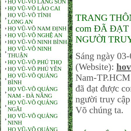
HỌ VŨ-VÕ LẠNG SƠN
HỌ VŨ-VÕ LÀO CAI
HỌ VŨ-VÕ TỈNH
TRANG THÔNG
LONG AN
com ĐÃ ĐẠT 
HỌ VŨ-VÕ NAM ĐỊNH
HỌ VŨ-VÕ NGHỆ AN
NGƯỜI TRUY
HỌ VŨ-VÕ NINH BÌNH
HỌ VŨ-VÕ NINH
Sáng ngày 03-
THUẬN
HỌ VŨ-VÕ PHÚ THỌ
(Website):
hov
HỌ VŨ-VÕ PHÚ YÊN
HỌ VŨ-VÕ QUẢNG
Nam-TP.HCM sá
BÌNH
đã đạt được co
HỌ VŨ-VÕ QUẢNG
NAM - ĐÀ NẴNG
người truy cậ
HỌ VŨ-VÕ QUẢNG
Võ chúng ta.
NGÃI
HỌ VŨ-VÕ QUẢNG
NINH
HỌ VŨ-VÕ QUẢNG