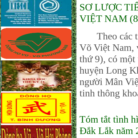
SƠ LƯỢC TI
VIỆT NAM (8
Theo các tư l
Võ Việt Nam, 
thứ 9), có một
huyện Long Kh
người Mân Việ
tinh thông kho
Tóm tắt tình 
Đắk Lắk năm 