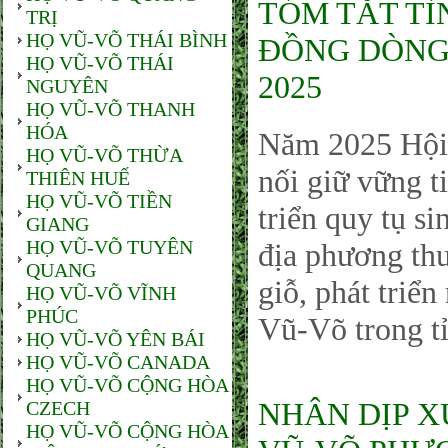
TÓM TẮT TÌ
TRỊ
HỌ VŨ-VÕ THÁI BÌNH
ĐỒNG DÒNG
HỌ VŨ-VÕ THÁI
2025
NGUYÊN
HỌ VŨ-VÕ THANH
HÓA
Năm 2025 Hội 
HỌ VŨ-VÕ THỪA
nối giữ vững ti
THIÊN HUẾ
HỌ VŨ-VÕ TIỀN
triển quy tụ si
GIANG
HỌ VŨ-VÕ TUYÊN
địa phương thư
QUANG
giỗ, phát triể
HỌ VŨ-VÕ VĨNH
PHÚC
Vũ-Võ trong t
HỌ VŨ-VÕ YÊN BÁI
HỌ VŨ-VÕ CANADA
HỌ VŨ-VÕ CỘNG HÒA
NHÂN DỊP X
CZECH
HỌ VŨ-VÕ CỘNG HÒA