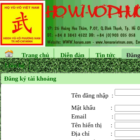
Trang chủ
Diễn đàn
Tin tức
Đăng
Liên hệ
Đăng ký tài khoảng
Tên đăng nhập
:
Mật khẩu
:
Email
:
Tên hiển thị
:
Địa chỉ
: