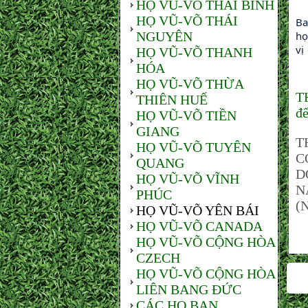
HỌ VŨ-VÕ THÁI BÌNH
HỌ VŨ-VÕ THÁI
Ba
NGUYÊN
họ
vị
HỌ VŨ-VÕ THANH
HÓA
HỌ VŨ-VÕ THỪA
T
THIÊN HUẾ
đế
HỌ VŨ-VÕ TIỀN
GIANG
T
HỌ VŨ-VÕ TUYÊN
C
QUANG
D
HỌ VŨ-VÕ VĨNH
N
PHÚC
(
HỌ VŨ-VÕ YÊN BÁI
HỌ VŨ-VÕ CANADA
HỌ VŨ-VÕ CỘNG HÒA
CZECH
HỌ VŨ-VÕ CỘNG HÒA
LIÊN BANG ĐỨC
CÁC HỌ BẠN