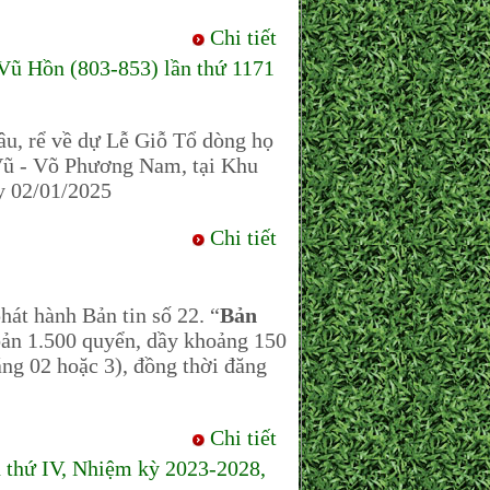
Chi tiết
Vũ Hồn (803-853) lần thứ 1171
dâu, rể về dự Lễ Giỗ Tổ dòng họ
Vũ - Võ Phương Nam, tại Khu
y 02/01/2025
Chi tiết
 hành Bản tin số 22. “
Bản
bản 1.500 quyển, dầy khoảng 150
áng 02 hoặc 3), đồng thời đăng
Chi tiết
n thứ IV, Nhiệm kỳ 2023-2028,