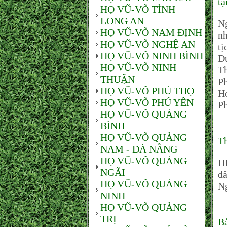
tạ
HỌ VŨ-VÕ TỈNH
LONG AN
Ng
HỌ VŨ-VÕ NAM ĐỊNH
nh
HỌ VŨ-VÕ NGHỆ AN
tị
HỌ VŨ-VÕ NINH BÌNH
Du
HỌ VŨ-VÕ NINH
T
THUẬN
Ph
HỌ VŨ-VÕ PHÚ THỌ
Ho
HỌ VŨ-VÕ PHÚ YÊN
Ph
HỌ VŨ-VÕ QUẢNG
BÌNH
HỌ VŨ-VÕ QUẢNG
T
NAM - ĐÀ NẴNG
HỌ VŨ-VÕ QUẢNG
H
NGÃI
dâ
HỌ VŨ-VÕ QUẢNG
N
NINH
HỌ VŨ-VÕ QUẢNG
TRỊ
Bả