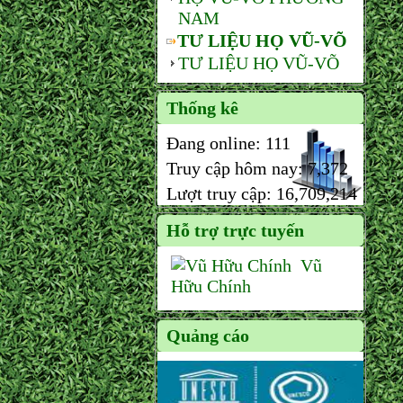
NAM
TƯ LIỆU HỌ VŨ-VÕ
TƯ LIỆU HỌ VŨ-VÕ
Thống kê
Đang online:
111
Truy cập hôm nay:
7,372
Lượt truy cập:
16,709,214
Hỗ trợ trực tuyến
Vũ
Hữu Chính
Quảng cáo