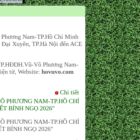
 Phương Nam-TP.Hồ Chí Minh
xã Đại Xuyên, TP.Hà Nội đến ACE
n VP.HĐDH.Vũ-Võ Phương Nam-
Điện tử, Website:
hovuvo.com
Chi tiết
VÕ PHƯƠNG NAM-TP.HỒ CHÍ
ẾT BÍNH NGỌ 2026"
VÕ PHƯƠNG NAM-TP.HỒ CHÍ
T BÍNH NGỌ 2026"