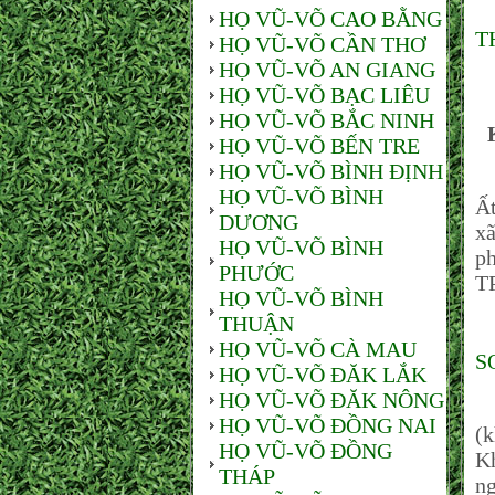
HỌ VŨ-VÕ CAO BẰNG
T
HỌ VŨ-VÕ CẦN THƠ
HỌ VŨ-VÕ AN GIANG
HỌ VŨ-VÕ BẠC LIÊU
HỌ VŨ-VÕ BẮC NINH
HỌ VŨ-VÕ BẾN TRE
HỌ VŨ-VÕ BÌNH ĐỊNH
Đ
HỌ VŨ-VÕ BÌNH
Ất
DƯƠNG
xã
HỌ VŨ-VÕ BÌNH
ph
PHƯỚC
T
HỌ VŨ-VÕ BÌNH
THUẬN
HỌ VŨ-VÕ CÀ MAU
S
HỌ VŨ-VÕ ĐĂK LẮK
HỌ VŨ-VÕ ĐĂK NÔNG
T
HỌ VŨ-VÕ ĐỒNG NAI
(k
HỌ VŨ-VÕ ĐỒNG
Kh
THÁP
ng