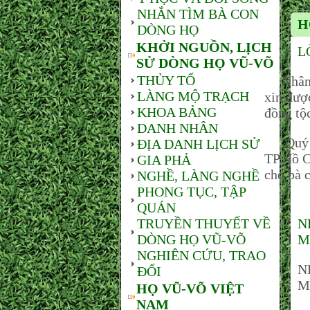
NHẮN TÌM BÀ CON
H
DÒNG HỌ
KHỞI NGUỒN, LỊCH
L
SỬ DÒNG HỌ VŨ-VÕ
THỦY TỔ
Nhân n
LÀNG MỘ TRẠCH
xin đượ
KHOA BẢNG
đồng tộ
DANH NHÂN
Quý vị
ĐỊA DANH LỊCH SỬ
TP.Hồ C
GIA PHẢ
cho bà c
NGHỀ, LÀNG NGHỀ
PHONG TỤC, TẬP
QUÁN
TRUYỀN THUYẾT VỀ
N
DÒNG HỌ VŨ-VÕ
M
NGHIÊN CỨU, TRAO
N
ĐỔI
M
HỌ VŨ-VÕ VIỆT
NAM