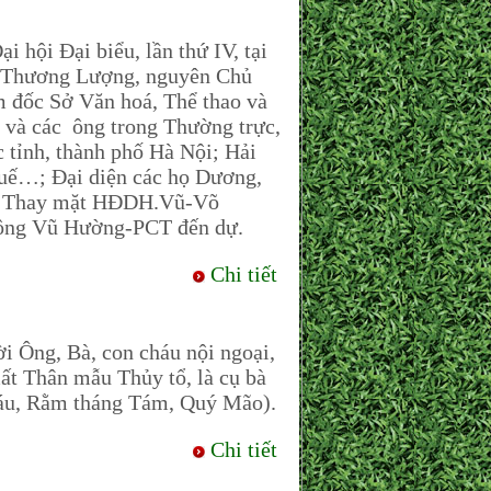
i Đại biểu, lần thứ IV, tại
ng Thương Lượng, nguyên Chủ
 đốc Sở Văn hoá, Thể thao và
 và các ông trong Thường trực,
h, thành phố Hà Nội; Hải
ế…; Đại diện các họ Dương,
. Thay mặt HĐDH.Vũ-Võ
g Vũ Hường-PCT đến dự.
Chi tiết
Ông, Bà, con cháu nội ngoại,
mất Thân mẫu Thủy tổ, là cụ bà
Sáu, Rằm tháng Tám, Quý Mão).
Chi tiết