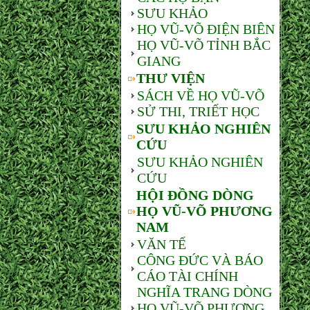
SƯU KHẢO
HỌ VŨ-VÕ ĐIỆN BIÊN
HỌ VŨ-VÕ TỈNH BẮC
GIANG
THƯ VIỆN
SÁCH VỀ HỌ VŨ-VÕ
SỬ THI, TRIẾT HỌC
SƯU KHẢO NGHIÊN
CỨU
SƯU KHẢO NGHIÊN
CỨU
HỘI ĐỒNG DÒNG
HỌ VŨ-VÕ PHƯƠNG
NAM
VĂN TẾ
CÔNG ĐỨC VÀ BÁO
CÁO TÀI CHÍNH
NGHĨA TRANG DÒNG
HỌ VŨ-VÕ PHƯƠNG