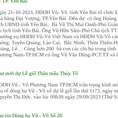
i TP. Yên Bái
ày 21-10-2023, HĐDH Vũ- Võ tỉnh Yên Bái tổ chức Đại hộ
à hàng Đại Vượng, TP.Yên Bái. Đến dự có ông Hoà
ch UBND tỉnh Yên Bái; Bà Vũ Thị Mai Oanh-Phó Giám
 lịch tỉnh Yên Bái. Ông Vũ Hữu Sâm-Phó Chủ tịch TT.
hường vụ HĐDH Vũ-Võ Việt Nam và HĐDH Vũ-Võ các tỉn
òng; Tuyên Quang; Lào Cai; Bắc Ninh; Thừa Thiên-Hu
àng, Lê… Cùng hơn 200 bà con các chi họ trong tỉnh
ương Nam-TP.HCM có ông Vũ Văn Dũng-PCT.TT và ôn
hư mời dự Lễ giỗ Thân mẫu Thủy Tổ
ĐDH Vũ - Võ Phương Nam TP.HCM trân trọng kính mời 
u rể dòng họ Vũ - Võ vể dự lễ giỗ lần thứ 1173, ngày 
guyễn Thị Đức. vào lúc 09h30 ngày 29/09/2023 (Thứ 
n tin Dòng họ Vũ - Võ Số 20