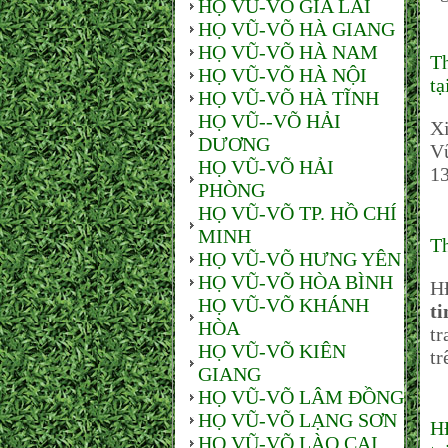
HỌ VŨ-VÕ GIA LAI
HỌ VŨ-VÕ HÀ GIANG
HỌ VŨ-VÕ HÀ NAM
Th
HỌ VŨ-VÕ HÀ NỘI
t
HỌ VŨ-VÕ HÀ TĨNH
HỌ VŨ--VÕ HẢI
Xi
DƯƠNG
Vũ
HỌ VŨ-VÕ HẢI
13
PHÒNG
HỌ VŨ-VÕ TP. HỒ CHÍ
MINH
Th
HỌ VŨ-VÕ HƯNG YÊN
HỌ VŨ-VÕ HÒA BÌNH
H
HỌ VŨ-VÕ KHÁNH
t
HÒA
tr
HỌ VŨ-VÕ KIÊN
tr
GIANG
HỌ VŨ-VÕ LÂM ĐỒNG
HỌ VŨ-VÕ LẠNG SƠN
HĐ
HỌ VŨ-VÕ LÀO CAI