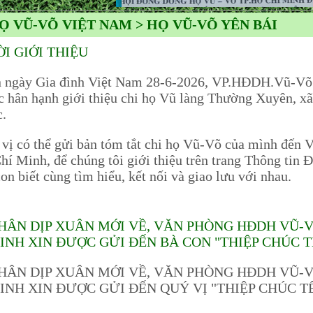
Ọ VŨ-VÕ VIỆT NAM > HỌ VŨ-VÕ YÊN BÁI
ỜI GIỚI THIỆU
gày Gia đình Việt Nam 28-6-2026, VP.HĐDH.Vũ-Võ
c hân hạnh giới thiệu chi họ Vũ làng Thường Xuyên, 
c.
 có thể gửi bản tóm tắt chi họ Vũ-Võ của mình đế
hí Minh, để chúng tôi giới thiệu trên trang Thông tin 
on biết cùng tìm hiểu, kết nối và giao lưu với nhau.
HÂN DỊP XUÂN MỚI VỀ, VĂN PHÒNG HĐDH VŨ-
INH XIN ĐƯỢC GỬI ĐẾN BÀ CON "THIỆP CHÚC T
HÂN DỊP XUÂN MỚI VỀ, VĂN PHÒNG HĐDH VŨ-
INH XIN ĐƯỢC GỬI ĐẾN QUÝ VỊ "THIỆP CHÚC TẾ