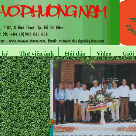
 ký
Thư viện ảnh
Hỏi đáp
Video
Giới 