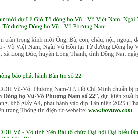
ư mời dự Lễ Giỗ Tổ dòng họ Vũ - Võ Việt Nam, Ngài 
ại Từ đường Dòng họ Vũ - Võ Phương Nam
n trân trọng kính mời Ông, Bà, con, cháu, nội, ngoại, 
 - Võ Việt Nam, Ngài Vũ Hồn tại Từ đường Dòng họ 
, xã Long Đức, huyện Long Thành, tỉnh Đồng Nai, ngà
ông báo phát hành Bản tin số 22
ĐDH Vũ-Võ Phương Nam-TP. Hồ Chí Minh chuẩn bị phát
in Dòng họ Vũ-Võ Phương Nam số 22
”, dự kiến xuất 
ang, khổ giấy A4, phát hành vào dịp Tân niên 2025 (Th
ên trang Thông tin điện tử-website:
www.hovuvo.com
DH Vũ - Võ tỉnh Yên Bái tổ chức Đại hội Đại biểu lầ