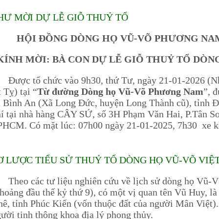
HƯ MỜI DỰ LỄ GIỖ THUỶ TỔ
HỘI ĐỒNG DÒNG HỌ VŨ-VÕ PHƯƠNG NAM
KÍNH MỜI: BÀ CON DỰ LỄ GIỖ THUỶ TỔ DÒN
ược tổ chức vào 9h30, thứ Tư, ngày 21-01-2026 (N
 Tỵ) tại “
Từ đường Dòng họ Vũ-Võ Phương Nam
”, 
 Bình An (Xã Long Đức, huyện Long Thành cũ), tỉnh Đ
í tại nhà hàng CÂY SỨ, số 3H Phạm Văn Hai, P.Tân Sơ
PHCM. Có mặt lúc: 07h00 ngày 21-01-2025, 7h30 xe k
Ơ LƯỢC TIỂU SỬ THUỶ TỔ DÒNG HỌ VŨ-VÕ VIỆT 
heo các tư liệu nghiên cứu về lịch sử dòng họ Vũ-V
hoảng đầu thế kỷ thứ 9), có một vị quan tên Vũ Huy, 
ê, tỉnh Phúc Kiến (vốn thuộc đất của người Mân Việt)
ười tinh thông khoa địa lý phong thủy.