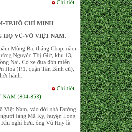
Chi tiết
-TP.HỒ CHÍ MINH
G HỌ VŨ-VÕ VIỆT NAM.
hằm Mùng Ba, tháng Chạp, năm
đường Nguyễn Thị Giờ, khu 13,
ồng Nai. Có xe đưa đón miễn
n Hoà (P.1, quận Tân Bình cũ),
hởi hành.
Chi tiết
NAM (804-853)
õ Việt Nam, vào đời nhà Đường
là người làng Mã Kỳ, huyện Long
. Khi nghỉ hưu, ông Vũ Huy là