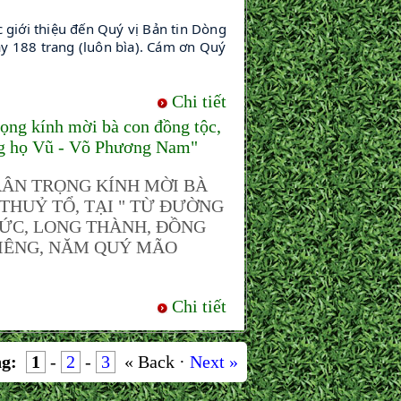
iới thiệu đến Quý vị Bản tin Dòng 
y 188 trang (luôn bìa). Cám ơn Quý 
Chi tiết
g kính mời bà con đồng tộc,
òng họ Vũ - Võ Phương Nam"
ÂN TRỌNG KÍNH MỜI BÀ
THUỶ TỔ, TẠI " TỪ ĐƯỜNG
ĐỨC, LONG THÀNH, ĐỒNG
 GIÊNG, NĂM QUÝ MÃO
Chi tiết
g:
1
-
2
-
3
« Back ·
Next »