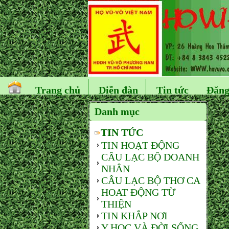
Trang chủ
Diễn đàn
Tin tức
Đăng
Danh mục
TIN TỨC
TIN HOẠT ĐỘNG
CÂU LẠC BỘ DOANH
NHÂN
CÂU LẠC BỘ THƠ CA
HOAT ĐỘNG TỪ
THIỆN
TIN KHẮP NƠI
Y HỌC VÀ ĐỜI SỐNG