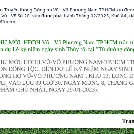
n Truyền thông Dòng họ Vũ - Võ Phương Nam TP.HCM xin được g
 Vũ - Võ Số 20, vừa được phát hành Tháng 02/2023, Khổ A4, dà
 đã xem.
HƯ MỜI: HĐDH Vũ - Võ Phương Nam TP.HCM trân trọn
n dự Lễ kỷ niệm ngày sinh Thủy tổ, tại "Từ đường d
HƯ MỜI: HĐDH.VŨ-VÕ PHƯƠNG NAM-TP.HCM TR
ON ĐỒNG TỘC, ĐẾN DỰ LỄ KỶ NIỆM NGÀY SINH 
ÒNG HỌ VŨ-VÕ PHƯƠNG NAM", KHU 13, LONG 
AI. VÀO LÚC 09 GIỜ 30, NGÀY MÙNG 8, THÁNG
NHẰM CHỦ NHẬT, NGÀY 29-01-2023).
Tran