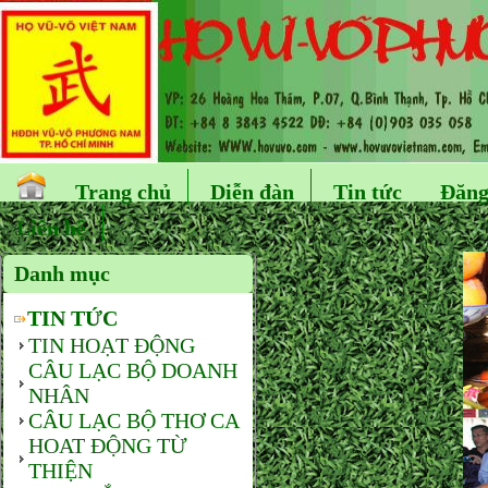
Trang chủ
Diễn đàn
Tin tức
Đăng
Liên hệ
Danh mục
TIN TỨC
TIN HOẠT ĐỘNG
CÂU LẠC BỘ DOANH
NHÂN
CÂU LẠC BỘ THƠ CA
HOAT ĐỘNG TỪ
THIỆN