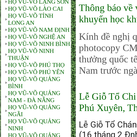
HỌ VŨ-VÕ LẠNG SƠN
Thông báo về 
HỌ VŨ-VÕ LÀO CAI
HỌ VŨ-VÕ TỈNH
khuyến học kh
LONG AN
HỌ VŨ-VÕ NAM ĐỊNH
Kính đề nghị 
HỌ VŨ-VÕ NGHỆ AN
HỌ VŨ-VÕ NINH BÌNH
photocopy CMN
HỌ VŨ-VÕ NINH
thưởng quốc 
THUẬN
HỌ VŨ-VÕ PHÚ THỌ
Nam trước ngà
HỌ VŨ-VÕ PHÚ YÊN
HỌ VŨ-VÕ QUẢNG
BÌNH
HỌ VŨ-VÕ QUẢNG
Lễ Giỗ Tổ Chi
NAM - ĐÀ NẴNG
Phú Xuyên, Th
HỌ VŨ-VÕ QUẢNG
NGÃI
HỌ VŨ-VÕ QUẢNG
Lễ Giỗ Tổ Chán
NINH
(16 tháng 2 Đn
HỌ VŨ-VÕ QUẢNG