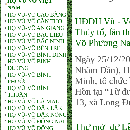
HỌ VŨ-VÕ VIỆT
NAM
HỌ VŨ-VÕ CAO BẰNG
HĐDH Vũ - Võ
HỌ VŨ-VÕ CẦN THƠ
HỌ VŨ-VÕ AN GIANG
Thủy tổ, lần 
HỌ VŨ-VÕ BẠC LIÊU
Võ Phương N
HỌ VŨ-VÕ BẮC NINH
HỌ VŨ-VÕ BẾN TRE
HỌ VŨ-VÕ BÌNH ĐỊNH
Ngày 25/12/2
HỌ VŨ-VÕ BÌNH
DƯƠNG
Nhâm Dần), H
HỌ VŨ-VÕ BÌNH
Minh, tổ chức 
PHƯỚC
HỌ VŨ-VÕ BÌNH
Hồn tại “Từ 
THUẬN
13, xã Long Đ
HỌ VŨ-VÕ CÀ MAU
HỌ VŨ-VÕ ĐĂK LẮK
HỌ VŨ-VÕ ĐĂK NÔNG
HỌ VŨ-VÕ ĐỒNG NAI
Thư mời dự Lễ
HỌ VŨ-VÕ ĐỒNG