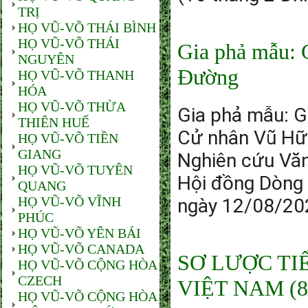
TRỊ
HỌ VŨ-VÕ THÁI BÌNH
HỌ VŨ-VÕ THÁI
Gia phả mẫu: 
NGUYÊN
Đường
HỌ VŨ-VÕ THANH
HÓA
HỌ VŨ-VÕ THỪA
Gia phả mẫu: G
THIÊN HUẾ
Cử nhân Vũ Hữ
HỌ VŨ-VÕ TIỀN
GIANG
Nghiên cứu Văn
HỌ VŨ-VÕ TUYÊN
Hội đồng Dòng
QUANG
HỌ VŨ-VÕ VĨNH
ngày 12/08/20
PHÚC
HỌ VŨ-VÕ YÊN BÁI
HỌ VŨ-VÕ CANADA
SƠ LƯỢC TI
HỌ VŨ-VÕ CỘNG HÒA
CZECH
VIỆT NAM (80
HỌ VŨ-VÕ CỘNG HÒA