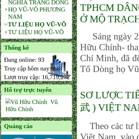
NGHĨA TRANG DÒNG
TPHCM DÂN
HỌ VŨ-VÕ PHƯƠNG
NAM
Ở MỘ TRẠCH
TƯ LIỆU HỌ VŨ-VÕ
TƯ LIỆU HỌ VŨ-VÕ
Sáng ngày 25/
Hữu Chính- th
Thống kê
Chí Minh, đã đ
Đang online:
93
Tổ Dòng họ Vũ 
Truy cập hôm nay:
248
Lượt truy cập:
16,719,272
Hỗ trợ trực tuyến
SƠ LƯỢC TI
Vũ
武 ) VIỆT NAM 
Hữu Chính
Theo các tư li
Quảng cáo
Việt Nam, vào 