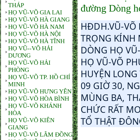
THÁP
đường Dòng h
HỌ VŨ-VÕ GIA LAI
HỌ VŨ-VÕ HÀ GIANG
HĐDH.VŨ-VÕ 
HỌ VŨ-VÕ HÀ NAM
HỌ VŨ-VÕ HÀ NỘI
TRỌNG KÍNH M
HỌ VŨ-VÕ HÀ TĨNH
DÒNG HỌ VŨ-
HỌ VŨ--VÕ HẢI
DƯƠNG
HỌ VŨ-VÕ PH
HỌ VŨ-VÕ HẢI
PHÒNG
HUYỆN LONG T
HỌ VŨ-VÕ TP. HỒ CHÍ
09 GIỜ 30, N
MINH
HỌ VŨ-VÕ HƯNG YÊN
MÙNG BA, TH
HỌ VŨ-VÕ HÒA BÌNH
HỌ VŨ-VÕ KHÁNH
CHỨC RẤT MO
HÒA
TỔ THẬT ĐÔN
HỌ VŨ-VÕ KIÊN
GIANG
HỌ VŨ-VÕ LÂM ĐỒNG