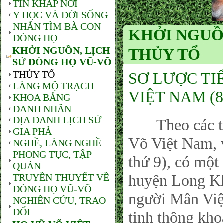
TIN KHẮP NƠI
Y HỌC VÀ ĐỜI SỐNG
NHẮN TÌM BÀ CON
KHỞI NGUỒN
DÒNG HỌ
KHỞI NGUỒN, LỊCH
THỦY TỔ
SỬ DÒNG HỌ VŨ-VÕ
THỦY TỔ
SƠ LƯỢC TI
LÀNG MỘ TRẠCH
VIỆT NAM (8
KHOA BẢNG
DANH NHÂN
ĐỊA DANH LỊCH SỬ
Theo các tư l
GIA PHẢ
Võ Việt Nam, 
NGHỀ, LÀNG NGHỀ
PHONG TỤC, TẬP
thứ 9), có một
QUÁN
huyện Long Kh
TRUYỀN THUYẾT VỀ
DÒNG HỌ VŨ-VÕ
người Mân Việ
NGHIÊN CỨU, TRAO
ĐỔI
tinh thông kho