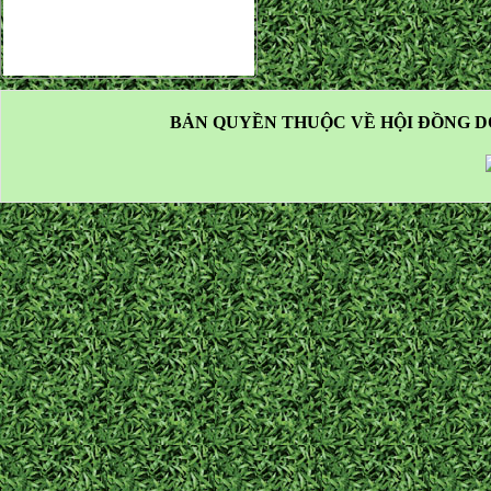
BẢN QUYỀN THUỘC VỀ HỘI ĐỒNG D