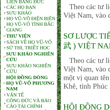
LIÊN BANG ĐỨC
Theo các tư li
CÁC HỌ BẠN
SƯU KHẢO
Việt Nam, vào 
HỌ VŨ-VÕ ĐIỆN BIÊN
HỌ VŨ-VÕ TỈNH BẮC
GIANG
SƠ LƯỢC TI
THƯ VIỆN
SÁCH VỀ HỌ VŨ-VÕ
武 ) VIỆT NAM 
SỬ THI, TRIẾT HỌC
SƯU KHẢO NGHIÊN
Theo các tư li
CỨU
SƯU KHẢO NGHIÊN
Việt Nam, vào 
CỨU
một vị quan tê
HỘI ĐỒNG DÒNG
HỌ VŨ-VÕ PHƯƠNG
Khê, tỉnh Phúc 
NAM
VĂN TẾ
CÔNG ĐỨC VÀ BÁO
HỘI ĐỒNG 
CÁO TÀI CHÍNH