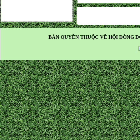
BẢN QUYỀN THUỘC VỀ HỘI ĐỒNG D