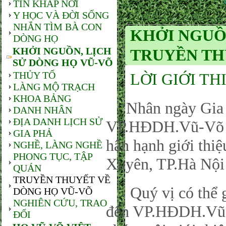
TIN KHẮP NƠI
Y HỌC VÀ ĐỜI SỐNG
NHẮN TÌM BÀ CON
KHỞI NGUỒN
DÒNG HỌ
KHỞI NGUỒN, LỊCH
TRUYỀN TH
SỬ DÒNG HỌ VŨ-VÕ
THỦY TỔ
LỜI GIỚI TH
LÀNG MỘ TRẠCH
KHOA BẢNG
Nhân ngày Gia đ
DANH NHÂN
ĐỊA DANH LỊCH SỬ
VP.HĐDH.Vũ-Võ P
GIA PHẢ
hân hạnh giới thi
NGHỀ, LÀNG NGHỀ
PHONG TỤC, TẬP
Xuyên, TP.Hà Nội
QUÁN
TRUYỀN THUYẾT VỀ
Quý vị có thể gử
DÒNG HỌ VŨ-VÕ
NGHIÊN CỨU, TRAO
đến VP.HĐDH.Vũ-
ĐỔI