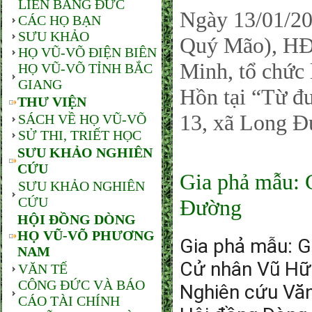
LIÊN BANG ĐỨC
Ngày 13/01/2
CÁC HỌ BẠN
SƯU KHẢO
Quý Mão), HĐ
HỌ VŨ-VÕ ĐIỆN BIÊN
Minh, tổ chức 
HỌ VŨ-VÕ TỈNH BẮC
GIANG
Hồn tại “Từ 
THƯ VIỆN
13, xã Long Đ
SÁCH VỀ HỌ VŨ-VÕ
SỬ THI, TRIẾT HỌC
SƯU KHẢO NGHIÊN
CỨU
Gia phả mẫu: 
SƯU KHẢO NGHIÊN
CỨU
Đường
HỘI ĐỒNG DÒNG
HỌ VŨ-VÕ PHƯƠNG
Gia phả mẫu: G
NAM
Cử nhân Vũ Hữ
VĂN TẾ
CÔNG ĐỨC VÀ BÁO
Nghiên cứu Văn
CÁO TÀI CHÍNH