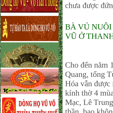
chưa được đứn
BÀ VÚ NUÔI
VŨ Ở THANH 
Cho đến năm 1
Quang, tổng T
Hóa vẫn được n
kính thờ 4 mùa
Mạc, Lê Trung
thần, bao khôn