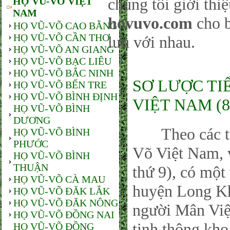
chúng tôi giới thi
HỌ VŨ-VÕ VIỆT
NAM
hovuvo.com
cho b
HỌ VŨ-VÕ CAO BẰNG
HỌ VŨ-VÕ CẦN THƠ
lưu với nhau.
HỌ VŨ-VÕ AN GIANG
HỌ VŨ-VÕ BẠC LIÊU
HỌ VŨ-VÕ BẮC NINH
SƠ LƯỢC TI
HỌ VŨ-VÕ BẾN TRE
HỌ VŨ-VÕ BÌNH ĐỊNH
VIỆT NAM (8
HỌ VŨ-VÕ BÌNH
DƯƠNG
Theo các tư l
HỌ VŨ-VÕ BÌNH
PHƯỚC
Võ Việt Nam, 
HỌ VŨ-VÕ BÌNH
THUẬN
thứ 9), có một
HỌ VŨ-VÕ CÀ MAU
huyện Long Kh
HỌ VŨ-VÕ ĐĂK LẮK
HỌ VŨ-VÕ ĐĂK NÔNG
người Mân Việ
HỌ VŨ-VÕ ĐỒNG NAI
tinh thông kho
HỌ VŨ-VÕ ĐỒNG