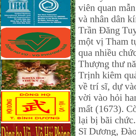
viên quan mẫn 
và nhân dân k
Trần Đăng Tuy
một vị Tham tụ
qua nhiều chứ
Thượng thư nă
Trịnh kiêm qu
về trí sĩ, dự 
vời vào hỏi h
mất (1673). C
lại bị bãi chứ
Sĩ Dương, Đào