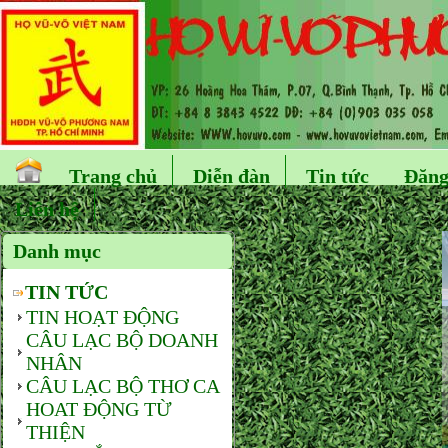
Trang chủ
Diễn đàn
Tin tức
Đăng
Liên hệ
Danh mục
TIN TỨC
TIN HOẠT ĐỘNG
CÂU LẠC BỘ DOANH
NHÂN
CÂU LẠC BỘ THƠ CA
HOAT ĐỘNG TỪ
THIỆN