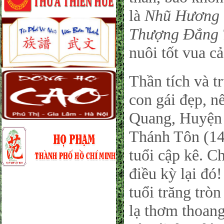
là
Nhũ Hương 
Thượng Đẳng 
nuôi tốt vua c
Thần tích và t
con gái đẹp, n
Quang, Huyện 
Thánh Tôn (146
tuổi cập kê. C
điều kỳ lại đó
tuổi trăng trò
lạ thơm thoang