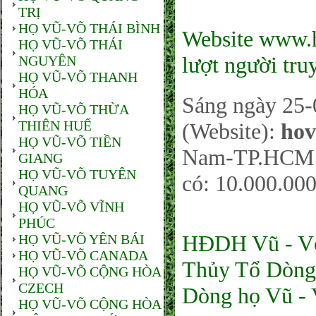
TRỊ
HỌ VŨ-VÕ THÁI BÌNH
Website www.h
HỌ VŨ-VÕ THÁI
lượt người tru
NGUYÊN
HỌ VŨ-VÕ THANH
HÓA
Sáng ngày 25-
HỌ VŨ-VÕ THỪA
THIÊN HUẾ
(Website):
hov
HỌ VŨ-VÕ TIỀN
Nam-TP.HCM sá
GIANG
HỌ VŨ-VÕ TUYÊN
có: 10.000.000
QUANG
HỌ VŨ-VÕ VĨNH
PHÚC
HĐDH Vũ - Võ
HỌ VŨ-VÕ YÊN BÁI
HỌ VŨ-VÕ CANADA
Thủy Tổ Dòng 
HỌ VŨ-VÕ CỘNG HÒA
CZECH
Dòng họ Vũ -
HỌ VŨ-VÕ CỘNG HÒA