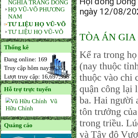
Hội đồng Dòng
NGHĨA TRANG DÒNG
HỌ VŨ-VÕ PHƯƠNG
ngày 12/08/20
NAM
TƯ LIỆU HỌ VŨ-VÕ
TƯ LIỆU HỌ VŨ-VÕ
TÒA ÁN GIA 
Thống kê
Kể ra trong h
Đang online:
169
(nay thuộc tỉn
Truy cập hôm nay:
7,351
thuộc vào chi 
Lượt truy cập:
16,697,395
quận công lại l
Hỗ trợ trực tuyến
ba. Hai người 
Vũ
Hữu Chính
tôn trưởng của
trong triều. L
Quảng cáo
và Tây đô Vươ