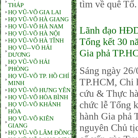
tìm về quê Tổ.
THÁP
HỌ VŨ-VÕ GIA LAI
HỌ VŨ-VÕ HÀ GIANG
HỌ VŨ-VÕ HÀ NAM
Lãnh đạo HĐD
HỌ VŨ-VÕ HÀ NỘI
Tổng kết 30 n
HỌ VŨ-VÕ HÀ TĨNH
HỌ VŨ--VÕ HẢI
Gia phả TP.H
DƯƠNG
HỌ VŨ-VÕ HẢI
Sáng ngày 26/
PHÒNG
HỌ VŨ-VÕ TP. HỒ CHÍ
TP.HCM, Chi h
MINH
HỌ VŨ-VÕ HƯNG YÊN
cứu & Thực hà
HỌ VŨ-VÕ HÒA BÌNH
chức lễ Tổng 
HỌ VŨ-VÕ KHÁNH
HÒA
hành Gia phả
HỌ VŨ-VÕ KIÊN
GIANG
nguyên Chủ tị
HỌ VŨ-VÕ LÂM ĐỒNG