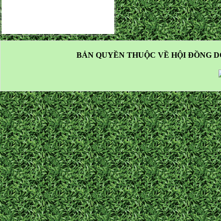
BẢN QUYỀN THUỘC VỀ HỘI ĐỒNG D