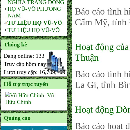
NGHĨA TRANG DÒNG
HỌ VŨ-VÕ PHƯƠNG
Báo cáo tình 
NAM
Cẩm Mỹ, tỉnh 
TƯ LIỆU HỌ VŨ-VÕ
TƯ LIỆU HỌ VŨ-VÕ
Thống kê
Hoạt động của
Thuận
Đang online:
133
Truy cập hôm nay:
7,263
Lượt truy cập:
16,709,105
Báo cáo tình 
La Gi, tỉnh Bì
Hỗ trợ trực tuyến
Vũ
Hữu Chính
Hoạt động Dò
Quảng cáo
Báo cáo hoạt