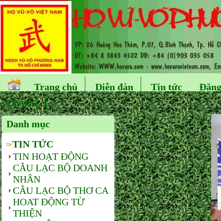
Trang chủ
Diễn đàn
Tin tức
Đăng
Liên hệ
Danh mục
TIN TỨC
TIN HOẠT ĐỘNG
CÂU LẠC BỘ DOANH
NHÂN
CÂU LẠC BỘ THƠ CA
HOAT ĐỘNG TỪ
THIỆN