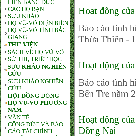
LIÊN BANG ĐỨC
Hoạt động của
CÁC HỌ BẠN
SƯU KHẢO
HỌ VŨ-VÕ ĐIỆN BIÊN
Báo cáo tình 
HỌ VŨ-VÕ TỈNH BẮC
GIANG
Thừa Thiên - 
THƯ VIỆN
SÁCH VỀ HỌ VŨ-VÕ
SỬ THI, TRIẾT HỌC
Hoạt động của
SƯU KHẢO NGHIÊN
CỨU
Báo cáo tình 
SƯU KHẢO NGHIÊN
CỨU
Bến Tre năm 
HỘI ĐỒNG DÒNG
HỌ VŨ-VÕ PHƯƠNG
NAM
VĂN TẾ
Hoạt động củ
CÔNG ĐỨC VÀ BÁO
Đồng Nai
CÁO TÀI CHÍNH