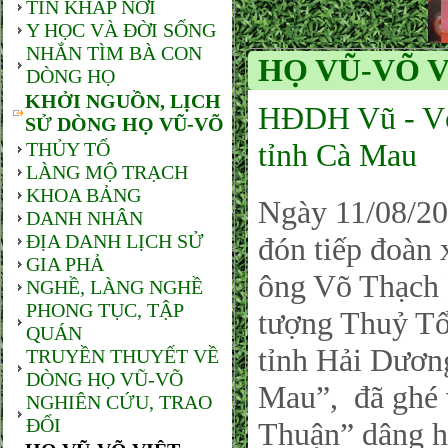
TIN KHẮP NƠI
Y HỌC VÀ ĐỜI SỐNG
NHẮN TÌM BÀ CON
HỌ VŨ-VÕ 
DÒNG HỌ
KHỞI NGUỒN, LỊCH
HĐDH Vũ - Võ
SỬ DÒNG HỌ VŨ-VÕ
tỉnh Cà Mau
THỦY TỔ
LÀNG MỘ TRẠCH
KHOA BẢNG
Ngày 11/08/2
DANH NHÂN
ĐỊA DANH LỊCH SỬ
đón tiếp đoàn
GIA PHẢ
ông Võ Thạch 
NGHỀ, LÀNG NGHỀ
PHONG TỤC, TẬP
tượng Thuỷ Tổ n
QUÁN
tỉnh Hải Dươ
TRUYỀN THUYẾT VỀ
DÒNG HỌ VŨ-VÕ
Mau”, đã ghé 
NGHIÊN CỨU, TRAO
ĐỔI
Thuận” dâng 