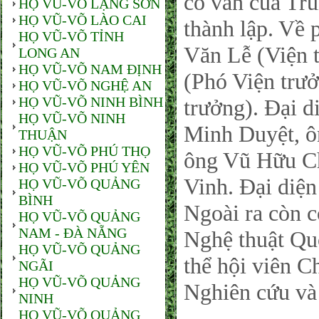
cố vấn của Tr
HỌ VŨ-VÕ LẠNG SƠN
HỌ VŨ-VÕ LÀO CAI
thành lập. Về
HỌ VŨ-VÕ TỈNH
Văn Lễ (Viện 
LONG AN
HỌ VŨ-VÕ NAM ĐỊNH
(Phó Viện trư
HỌ VŨ-VÕ NGHỆ AN
HỌ VŨ-VÕ NINH BÌNH
trưởng). Đại 
HỌ VŨ-VÕ NINH
Minh Duyệt, ô
THUẬN
HỌ VŨ-VÕ PHÚ THỌ
ông Vũ Hữu C
HỌ VŨ-VÕ PHÚ YÊN
Vinh. Đại diệ
HỌ VŨ-VÕ QUẢNG
BÌNH
Ngoài ra còn 
HỌ VŨ-VÕ QUẢNG
NAM - ĐÀ NẴNG
Nghệ thuật Qu
HỌ VŨ-VÕ QUẢNG
thể hội viên C
NGÃI
HỌ VŨ-VÕ QUẢNG
Nghiên cứu và
NINH
HỌ VŨ-VÕ QUẢNG