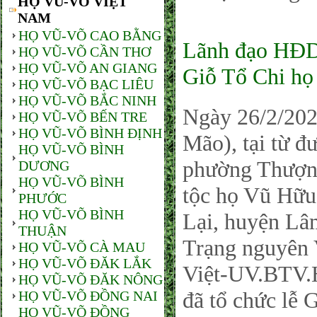
HỌ VŨ-VÕ VIỆT
NAM
HỌ VŨ-VÕ CAO BẰNG
Lãnh đạo HĐ
HỌ VŨ-VÕ CẦN THƠ
HỌ VŨ-VÕ AN GIANG
Giỗ Tổ Chi họ
HỌ VŨ-VÕ BẠC LIÊU
HỌ VŨ-VÕ BẮC NINH
Ngày 26/2/202
HỌ VŨ-VÕ BẾN TRE
HỌ VŨ-VÕ BÌNH ĐỊNH
Mão), tại từ 
HỌ VŨ-VÕ BÌNH
phường Thượng
DƯƠNG
HỌ VŨ-VÕ BÌNH
tộc họ Vũ Hữu 
PHƯỚC
HỌ VŨ-VÕ BÌNH
Lại, huyện Lâm
THUẬN
Trạng nguyên 
HỌ VŨ-VÕ CÀ MAU
HỌ VŨ-VÕ ĐĂK LẮK
Việt-UV.BTV
HỌ VŨ-VÕ ĐĂK NÔNG
đã tổ chức lễ 
HỌ VŨ-VÕ ĐỒNG NAI
HỌ VŨ-VÕ ĐỒNG