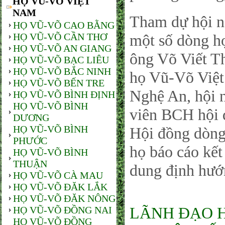
HỌ VŨ-VÕ VIỆT
NAM
Tham dự hội n
HỌ VŨ-VÕ CAO BẰNG
HỌ VŨ-VÕ CẦN THƠ
một số dòng họ
HỌ VŨ-VÕ AN GIANG
ông Võ Viết T
HỌ VŨ-VÕ BẠC LIÊU
HỌ VŨ-VÕ BẮC NINH
họ Vũ-Võ Việt
HỌ VŨ-VÕ BẾN TRE
Nghệ An, hội 
HỌ VŨ-VÕ BÌNH ĐỊNH
HỌ VŨ-VÕ BÌNH
viên BCH hội 
DƯƠNG
HỌ VŨ-VÕ BÌNH
Hội đồng dòn
PHƯỚC
họ báo cáo kết
HỌ VŨ-VÕ BÌNH
THUẬN
dung định hướ
HỌ VŨ-VÕ CÀ MAU
HỌ VŨ-VÕ ĐĂK LẮK
HỌ VŨ-VÕ ĐĂK NÔNG
LÃNH ĐẠO 
HỌ VŨ-VÕ ĐỒNG NAI
HỌ VŨ-VÕ ĐỒNG