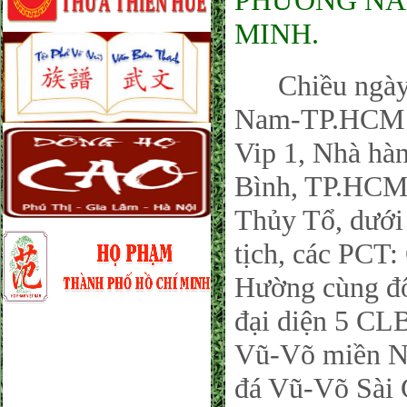
PHƯƠNG NAM
MINH.
Chiều ngày 
Nam-TP.HCM t
Vip 1, Nhà hà
Bình, TP.HCM,
Thủy Tổ, dưới
tịch, các PCT
Hường cùng đ
đại diện 5 CL
Vũ-Võ miền N
đá Vũ-Võ Sài 