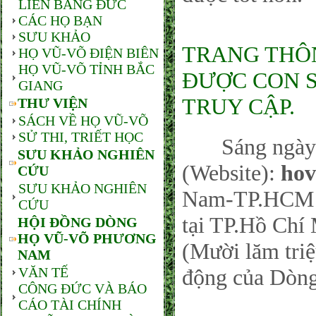
LIÊN BANG ĐỨC
CÁC HỌ BẠN
SƯU KHẢO
TRANG THÔNG
HỌ VŨ-VÕ ĐIỆN BIÊN
HỌ VŨ-VÕ TỈNH BẮC
ĐƯỢC CON SỐ
GIANG
TRUY CẬP.
THƯ VIỆN
SÁCH VỀ HỌ VŨ-VÕ
SỬ THI, TRIẾT HỌC
Sáng ngày 26
SƯU KHẢO NGHIÊN
(Website):
hov
CỨU
SƯU KHẢO NGHIÊN
Nam-TP.HCM sá
CỨU
tại TP.Hồ Chí 
HỘI ĐỒNG DÒNG
HỌ VŨ-VÕ PHƯƠNG
(Mười lăm triệ
NAM
VĂN TẾ
động của Dòng
CÔNG ĐỨC VÀ BÁO
CÁO TÀI CHÍNH