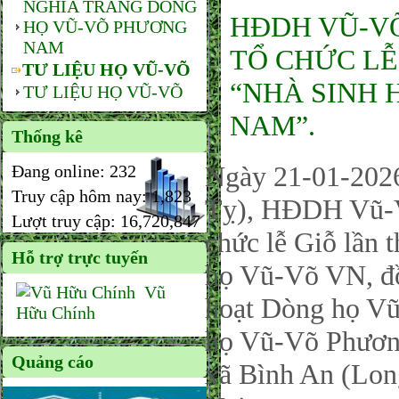
NGHĨA TRANG DÒNG
HĐDH VŨ-VÕ
HỌ VŨ-VÕ PHƯƠNG
NAM
TỔ CHỨC LỄ
TƯ LIỆU HỌ VŨ-VÕ
“NHÀ SINH
TƯ LIỆU HỌ VŨ-VÕ
NAM”.
Thống kê
Ngày 21-01-202
Đang online:
232
Truy cập hôm nay:
1,823
Tỵ), HĐDH Vũ-V
Lượt truy cập:
16,720,847
chức lễ Giỗ lần
Hỗ trợ trực tuyến
họ Vũ-Võ VN, đồ
Vũ
hoạt Dòng họ V
Hữu Chính
họ Vũ-Võ Phươn
Quảng cáo
xã Bình An (Lon