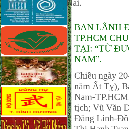
Nai.
BAN LÃNH 
TP.HCM CHU
TẠI: “TỪ Đ
NAM”.
Chiều ngày 20
năm Ất Tỵ), 
Nam-TP.HCM, 
tịch; Vũ Văn 
Đăng Linh-Đồn
Thị Hạnh Tra