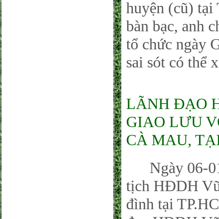
huyện (cũ) tạ
bàn bạc, anh c
tổ chức ngày G
sai sót có thể x
LÃNH ĐẠO 
GIAO LƯU V
CÀ MAU, TẠI
Ngày 06-01-
tịch HĐDH Vũ-
đình tại TP.H