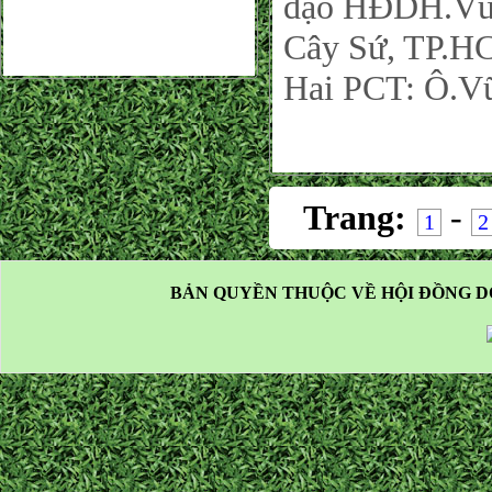
đạo HĐDH.Vũ-
Cây Sứ, TP.HC
Hai PCT: Ô.Vũ
Trang:
-
1
2
BẢN QUYỀN THUỘC VỀ HỘI ĐỒNG D