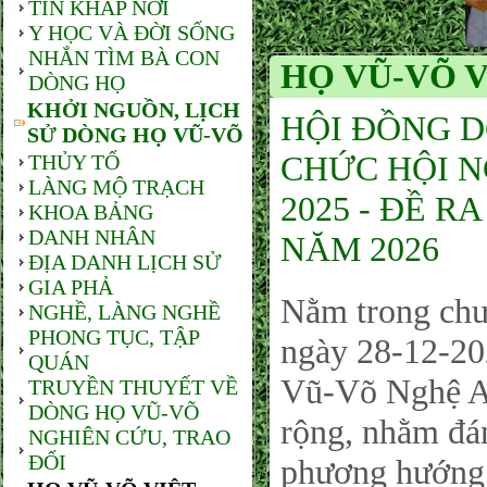
TIN KHẮP NƠI
Y HỌC VÀ ĐỜI SỐNG
NHẮN TÌM BÀ CON
HỌ VŨ-VÕ 
DÒNG HỌ
KHỞI NGUỒN, LỊCH
HỘI ĐỒNG D
SỬ DÒNG HỌ VŨ-VÕ
CHỨC HỘI N
THỦY TỔ
LÀNG MỘ TRẠCH
2025 - ĐỀ 
KHOA BẢNG
DANH NHÂN
NĂM 2026
ĐỊA DANH LỊCH SỬ
GIA PHẢ
Nằm trong chư
NGHỀ, LÀNG NGHỀ
PHONG TỤC, TẬP
ngày 28-12-202
QUÁN
Vũ-Võ Nghệ An
TRUYỀN THUYẾT VỀ
DÒNG HỌ VŨ-VÕ
rộng, nhằm đán
NGHIÊN CỨU, TRAO
ĐỔI
phương hướng,