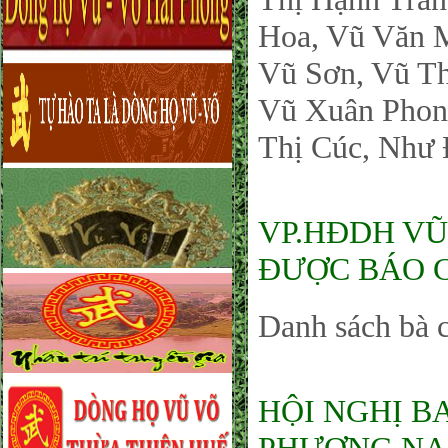
Hoa, Vũ Văn 
Vũ Sơn, Vũ T
Vũ Xuân Phon
Thị Cúc, Nh
VP.HĐDH VŨ
ĐƯỢC BÁO C
Danh sách bà 
HỘI NGHỊ B