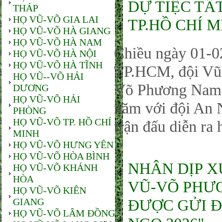
DỰ TIỆC TẤT
THÁP
HỌ VŨ-VÕ GIA LAI
TP.HỒ CHÍ M
HỌ VŨ-VÕ HÀ GIANG
HỌ VŨ-VÕ HÀ NAM
Chiều ngày 01-0
HỌ VŨ-VÕ HÀ NỘI
HỌ VŨ-VÕ HÀ TĨNH
TP.HCM, đội Vũ
HỌ VŨ--VÕ HẢI
Võ Phương Nam-T
DƯƠNG
HỌ VŨ-VÕ HẢI
năm với đội An N
PHÒNG
HỌ VŨ-VÕ TP. HỒ CHÍ
trận đấu diễn ra 
MINH
HỌ VŨ-VÕ HƯNG YÊN
HỌ VŨ-VÕ HÒA BÌNH
NHÂN DỊP X
HỌ VŨ-VÕ KHÁNH
HÒA
VŨ-VÕ PHƯƠ
HỌ VŨ-VÕ KIÊN
GIANG
ĐƯỢC GỬI Đ
HỌ VŨ-VÕ LÂM ĐỒNG