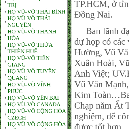
TP.HCM, ở tỉnh
TRỊ
HỌ VŨ-VÕ THÁI BÌNH
Đồng Nai.
HỌ VŨ-VÕ THÁI
NGUYÊN
Ban lãnh đạ
HỌ VŨ-VÕ THANH
HÓA
dự họp có các
HỌ VŨ-VÕ THỪA
Hường, Vũ Vă
THIÊN HUẾ
HỌ VŨ-VÕ TIỀN
Xuân Hoài, V
GIANG
HỌ VŨ-VÕ TUYÊN
Anh Việt; UV.
QUANG
Vũ Văn Mạnh,
HỌ VŨ-VÕ VĨNH
PHÚC
Kim Toàn…Ban
HỌ VŨ-VÕ YÊN BÁI
Chạp năm Ất T
HỌ VŨ-VÕ CANADA
HỌ VŨ-VÕ CỘNG HÒA
nghiệm, để côn
CZECH
HỌ VŨ-VÕ CỘNG HÒA
được tốt hơn.