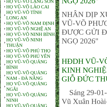
NGỌ 2026"
HỌ VŨ-VÕ LẠNG SƠN
HỌ VŨ-VÕ LÀO CAI
HỌ VŨ-VÕ TỈNH
NHÂN DỊP X
LONG AN
VŨ-VÕ PHƯƠ
HỌ VŨ-VÕ NAM ĐỊNH
HỌ VŨ-VÕ NGHỆ AN
ĐƯỢC GỬI Đ
HỌ VŨ-VÕ NINH BÌNH
NGỌ 2026"
HỌ VŨ-VÕ NINH
THUẬN
HỌ VŨ-VÕ PHÚ THỌ
HỌ VŨ-VÕ PHÚ YÊN
HĐDH VŨ-VÕ
HỌ VŨ-VÕ QUẢNG
BÌNH
KINH NGHIỆ
HỌ VŨ-VÕ QUẢNG
GIỖ ĐỨC TH
NAM - ĐÀ NẴNG
HỌ VŨ-VÕ QUẢNG
NGÃI
Sáng 29-01-20
HỌ VŨ-VÕ QUẢNG
Vũ Xuân Hoà
NINH
HỌ VŨ-VÕ QUẢNG