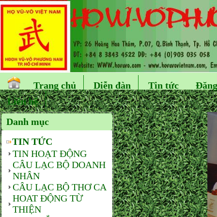
Trang chủ
Diễn đàn
Tin tức
Đăng
Liên hệ
Danh mục
TIN TỨC
TIN HOẠT ĐỘNG
CÂU LẠC BỘ DOANH
NHÂN
CÂU LẠC BỘ THƠ CA
HOAT ĐỘNG TỪ
THIỆN