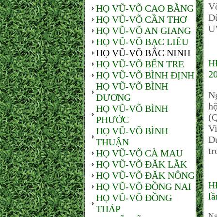
V
HỌ VŨ-VÕ CAO BẰNG
D
HỌ VŨ-VÕ CẦN THƠ
U
HỌ VŨ-VÕ AN GIANG
HỌ VŨ-VÕ BẠC LIÊU
HỌ VŨ-VÕ BẮC NINH
HĐ
HỌ VŨ-VÕ BẾN TRE
20
HỌ VŨ-VÕ BÌNH ĐỊNH
HỌ VŨ-VÕ BÌNH
Ng
DƯƠNG
hộ
HỌ VŨ-VÕ BÌNH
(
PHƯỚC
V
HỌ VŨ-VÕ BÌNH
D
THUẬN
tr
HỌ VŨ-VÕ CÀ MAU
HỌ VŨ-VÕ ĐĂK LẮK
HỌ VŨ-VÕ ĐĂK NÔNG
H
HỌ VŨ-VÕ ĐỒNG NAI
lầ
HỌ VŨ-VÕ ĐỒNG
THÁP
Ng