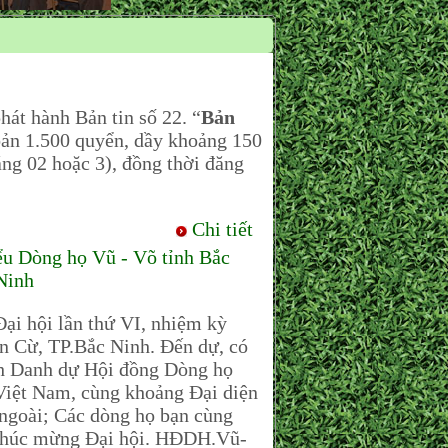
 hành Bản tin số 22. “
Bản
bản 1.500 quyển, dầy khoảng 150
áng 02 hoặc 3), đồng thời đăng
Chi tiết
 Dòng họ Vũ - Võ tỉnh Bắc
 Ninh
ại hội lần thứ VI, nhiệm kỳ
n Cừ, TP.Bắc Ninh. Đến dự, có
h Danh dự Hội đồng Dòng họ
ệt Nam, cùng khoảng Đại diện
ngoài; Các dòng họ bạn cùng
n chúc mừng Đại hội. HĐDH.Vũ-