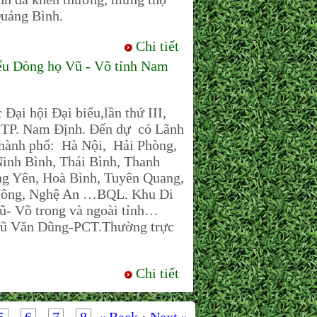
Quảng Bình.
Chi tiết
u Dòng họ Vũ - Võ tỉnh Nam
i hội Đại biểu,lần thứ III,
 TP. Nam Định. Đến dự có Lãnh
̀nh phố: Hà Nội, Hải Phòng,
inh Bình, Thái Bình, Thanh
g Yên, Hoà Bình, Tuyên Quang,
 Nông, Nghệ An …BQL. Khu Di
ũ- Võ trong và ngoài tỉnh…
ũ Văn Dũng-PCT.Thường trực
Chi tiết