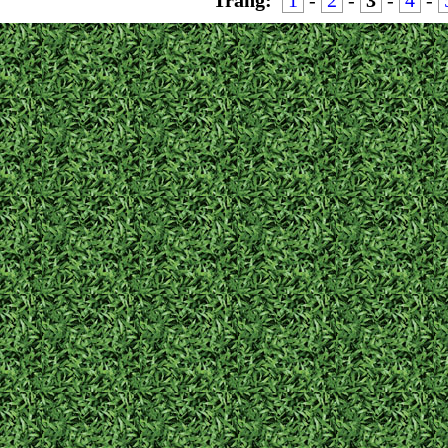
Trang:
1
-
2
-
3
-
4
-