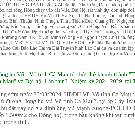
.ĐỨC HUY GRAND, số 73-74, đại lộ Trần Hưng Đạo, thành phố Lào 
ốc, nơi sông Hồng chảy vào đất Việt. Đại Hội rất vinh dự đón tiế
ng Lãnh đạo HĐDH Vũ-Võ TP Hà Nội, TP Hải Phòng; Các tỉnh Đồng 
ước, Bình Thuận, Ninh Thuận, Thừa Thiên-Huế, Quảng Trị, Nghệ An,
ơng, Bắc Ninh, Thái Nguyên, Lạng Sơn, Cao Bằng, Yên Bái, Khánh
ệt ĐH được đón tiếp 4 tướng lĩnh và cũng là Uỷ viên Thường vụ 
 Phương Nam-TP.Hồ Chí Minh có ông Vũ Ngọc Thạch-Chủ tịch, ông
ượng-UV.BTV và bà Vũ Thị Quý-UV.BCH. Về phía địa phương, có Đ
nh Lào Cai; Báo Lào Cai và Đài Truyền hình Lào Cai dự và đưa tin kịp 
 bạn trong tỉnh: Họ Trần, Bùi, Lưu và Đinh. Cùng bà con họ Vũ-Võ cá
ng họ Vũ - Võ tỉnh Cà Mau tổ chức Lễ khánh thành "
 Mau" và Đại hội Lần thứ I, Nhiệm kỳ 2024-2029, tại
ng sớm ngày 30/03/2024, HĐDH.Vũ-Võ tỉnh Cà Mau tổ
ừ đường Dòng họ Vũ-Võ tỉnh Cà Mau”, tại ấp Cây Trâ
Khu đất này do gia đình ông Vũ Mạnh Xương-PCT.HĐD
ến 1.500m2 cho Dòng họ), trong bầu không khí vui tươi
c trong tỉnh.