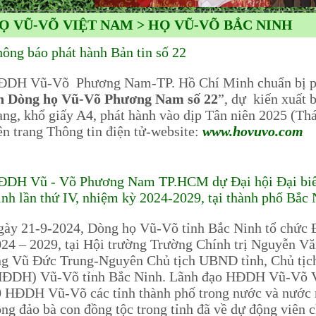
Ọ VŨ-VÕ VIỆT NAM > HỌ VŨ-VÕ BẮC NINH
ông báo phát hành Bản tin số 22
ĐDH Vũ-Võ Phương Nam-TP. Hồ Chí Minh chuẩn bị phát
in Dòng họ Vũ-Võ Phương Nam số 22
”, dự kiến xuất 
ang, khổ giấy A4, phát hành vào dịp Tân niên 2025 (Th
ên trang Thông tin điện tử-website:
www.hovuvo.com
ĐDH Vũ - Võ Phương Nam TP.HCM dự Đại hội Đại biểu
nh lần thứ IV, nhiệm kỳ 2024-2029, tại thành phố Bắc
ày 21-9-2024, Dòng họ Vũ-Võ tỉnh Bắc Ninh tổ chức Đ
24 – 2029, tại Hội trường Trường Chính trị Nguyễn Vă
ng Vũ Đức Trung-Nguyên Chủ tịch UBND tỉnh, Chủ tịc
HĐDH) Vũ-Võ tỉnh Bắc Ninh. Lãnh đạo HĐDH Vũ-Võ Vi
 HĐDH Vũ-Võ các tỉnh thành phố trong nước và nước 
ng đảo bà con đồng tộc trong tỉnh đã về dự động viê