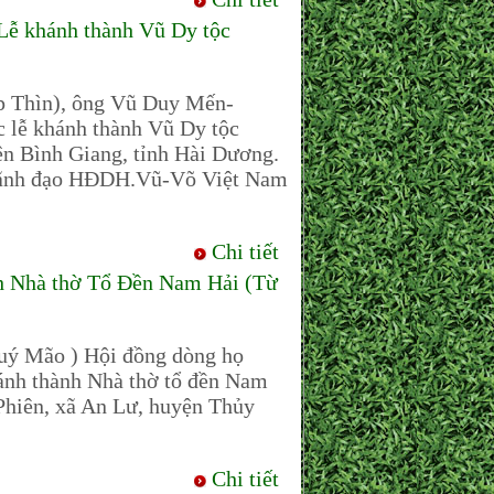
 khánh thành Vũ Dy tộc
p Thìn), ông Vũ Duy Mến-
 lễ khánh thành Vũ Dy tộc
ện Bình Giang, tỉnh Hài Dương.
; Lãnh đạo HĐDH.Vũ-Võ Việt Nam
Chi tiết
 Nhà thờ Tổ Đền Nam Hải (Từ
ý Mão ) Hội đồng dòng họ
ánh thành Nhà thờ tổ đền Nam
Phiên, xã An Lư, huyện Thủy
Chi tiết