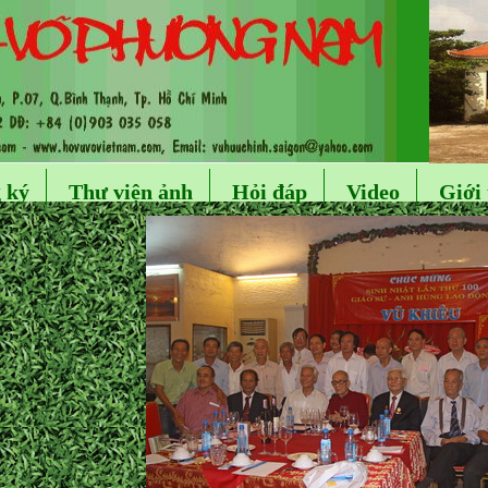
 ký
Thư viện ảnh
Hỏi đáp
Video
Giới 