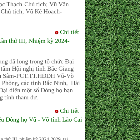
ọc Thạch-Chủ tịch; Vũ Văn
Chủ tịch; Vũ Kế Hoạch-
Chi tiết
ần thứ III, Nhiệm kỳ 2024-
g đã long trọng tổ chức Đại
g tâm Hội nghị tỉnh Bắc Giang
 Hữu Sâm-PCT.TT.HĐDH Vũ-Võ
Phòng, các tỉnh Bắc Ninh, Hải
ại diện một số Dòng họ bạn
g tỉnh tham dự.
Chi tiết
 Dòng họ Vũ - Võ tỉnh Lào Cai
 thứ III, nhiệm kỳ 2024-2029, tại