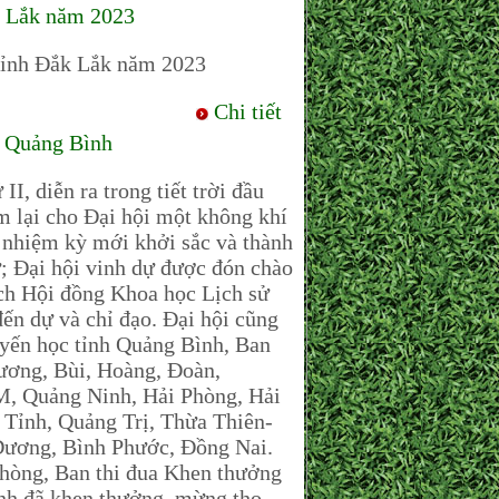
k Lắk năm 2023
 tỉnh Đắk Lắk năm 2023
Chi tiết
h Quảng Bình
, diễn ra trong tiết trời đầu
em lại cho Đại hội một không khí
t nhiệm kỳ mới khởi sắc và thành
ự; Đại hội vinh dự được đón chào
h Hội đồng Khoa học Lịch sử
n dự và chỉ đạo. Đại hội cũng
uyến học tỉnh Quảng Bình, Ban
Dương, Bùi, Hoàng, Đoàn,
 Quảng Ninh, Hải Phòng, Hải
Tỉnh, Quảng Trị, Thừa Thiên-
ương, Bình Phước, Đồng Nai.
 phòng, Ban thi đua Khen thưởng
h đã khen thưởng, mừng thọ