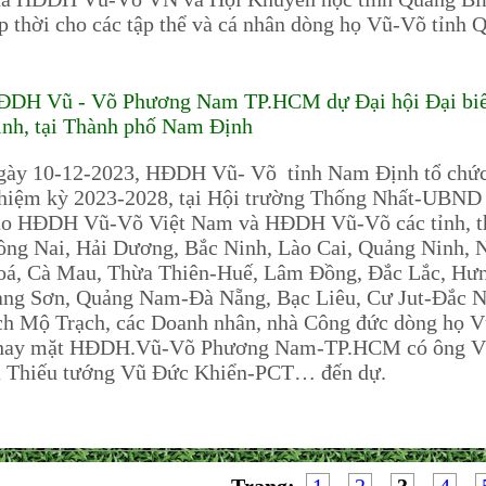
p thời cho các tập thể và cá nhân dòng họ Vũ-Võ tỉnh 
ĐDH Vũ - Võ Phương Nam TP.HCM dự Đại hội Đại biể
nh, tại Thành phố Nam Định
ày 10-12-2023, HĐDH Vũ- Võ tỉnh Nam Định tổ chức Đạ
hiệm kỳ 2023-2028, tại Hội trường Thống Nhất-UBND
ạo HĐDH Vũ-Võ Việt Nam và HĐDH Vũ-Võ các tỉnh, tha
ng Nai, Hải Dương, Bắc Ninh, Lào Cai, Quảng Ninh, N
oá, Cà Mau, Thừa Thiên-Huế, Lâm Đồng, Đắc Lắc, Hưn
ạng Sơn, Quảng Nam-Đà Nẵng, Bạc Liêu, Cư Jut-Đắc
ch Mộ Trạch, các Doanh nhân, nhà Công đức dòng họ V
hay mặt HĐDH.Vũ-Võ Phương Nam-TP.HCM có ông V
 Thiếu tướng Vũ Đức Khiển-PCT… đến dự.