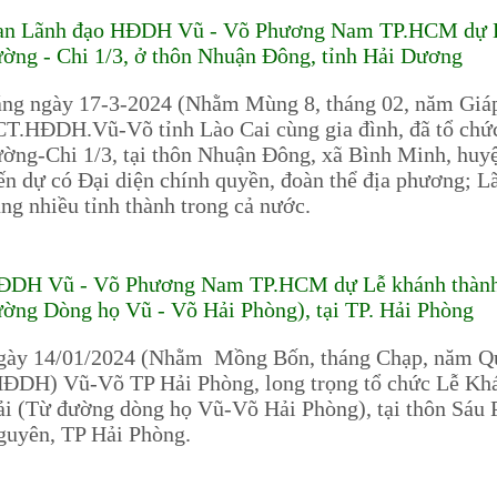
an Lãnh đạo HĐDH Vũ - Võ Phương Nam TP.HCM dự Lễ
ờng - Chi 1/3, ở thôn Nhuận Đông, tỉnh Hải Dương
áng ngày 17-3-2024 (Nhằm Mùng 8, tháng 02, năm Giá
T.HĐDH.Vũ-Võ tỉnh Lào Cai cùng gia đình, đã tổ chức
ờng-Chi 1/3, tại thôn Nhuận Đông, xã Bình Minh, huy
n dự có Đại diện chính quyền, đoàn thể địa phương
ng nhiều tỉnh thành trong cả nước.
ĐDH Vũ - Võ Phương Nam TP.HCM dự Lễ khánh thành
ờng Dòng họ Vũ - Võ Hải Phòng), tại TP. Hải Phòng
gày 14/01/2024 (Nhằm Mồng Bốn, tháng Chạp, năm Qu
ĐDH) Vũ-Võ TP Hải Phòng, long trọng tổ chức Lễ Kh
i (Từ đường dòng họ Vũ-Võ Hải Phòng), tại thôn Sáu 
guyên, TP Hải Phòng.