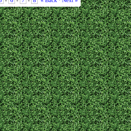
5
-
6
-
7
-
8
« Back
·
Next »