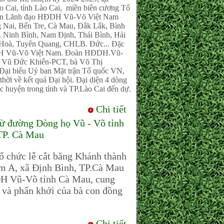
Cai, tỉnh Lào Cai, miền biên cương Tổ
p đoàn Lãnh đạo HĐDH Vũ-Võ Việt Nam
Nai, Bến Tre, Cà Mau, Đắk Lắk, Bình
 Ninh Bình, Nam Định, Thái Bình, Hải
 Hoà, Tuyên Quang, CHLB. Đức... Đặc
HĐDH Vũ-Võ Việt Nam. Đoàn HĐDH.Vũ-
 Vũ Đức Khiển-PCT, bà Võ Thị
ại biểu Uỷ ban Mặt trận Tổ quốc VN,
thời về kết quả Đại hội. Đại diện 4 dòng
c huyện trong tỉnh và TP.Lào Cai đến dự.
Chi tiết
Từ đường Dòng họ Vũ - Võ tỉnh
 TP. Cà Mau
 chức lễ cắt băng Khánh thành
m A, xã Định Bình, TP.Cà Mau
H Vũ-Võ tỉnh Cà Mau, cung
 và phấn khởi của bà con đồng
Chi tiết