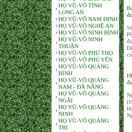
HỌ VŨ-VÕ TỈNH
B
LONG AN
đư
HỌ VŨ-VÕ NAM ĐỊNH
HỌ VŨ-VÕ NGHỆ AN
S
HỌ VŨ-VÕ NINH BÌNH
PC
HỌ VŨ-VÕ NINH
đư
THUẬN
Đế
HỌ VŨ-VÕ PHÚ THỌ
cù
HỌ VŨ-VÕ PHÚ YÊN
HỌ VŨ-VÕ QUẢNG
BÌNH
H
HỌ VŨ-VÕ QUẢNG
đư
NAM - ĐÀ NẴNG
HỌ VŨ-VÕ QUẢNG
N
NGÃI
(H
HỌ VŨ-VÕ QUẢNG
Hả
NINH
N
HỌ VŨ-VÕ QUẢNG
TRỊ