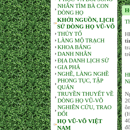
NHẮN TÌM BÀ CON
H
DÒNG HỌ
KHỞI NGUỒN, LỊCH
Th
SỬ DÒNG HỌ VŨ-VÕ
THỦY TỔ
H
LÀNG MỘ TRẠCH
t
KHOA BẢNG
tr
DANH NHÂN
tr
ĐỊA DANH LỊCH SỬ
GIA PHẢ
NGHỀ, LÀNG NGHỀ
H
PHONG TỤC, TẬP
Ni
QUÁN
TRUYỀN THUYẾT VỀ
Ng
DÒNG HỌ VŨ-VÕ
20
NGHIÊN CỨU, TRAO
ô
ĐỔI
(
40
HỌ VŨ-VÕ VIỆT
đô
NAM