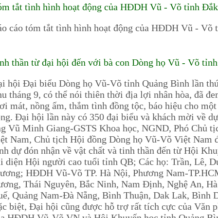
m tắt tình hình hoạt động của HĐDH Vũ - Võ tỉnh Đắ
o cáo tóm tắt tình hình hoạt động của HĐDH Vũ - Võ
nh thần từ đại hội đến với bà con Dòng họ Vũ - Võ tỉn
i hội Đại biểu Dòng họ Vũ-Võ tỉnh Quảng Bình lần thứ II
u tháng 9, có thể nói thiên thời địa lợi nhân hòa, đã đ
ơi mát, nồng ấm, thắm tình đồng tộc, báo hiệu cho mộ
ng. Đại hội lần này có 350 đại biểu và khách mời về d
ng Vũ Minh Giang-GSTS Khoa học, NGND, Phó Chủ tịc
ệt Nam, Chủ tịch Hội đồng Dòng họ Vũ-Võ Việt Nam đế
nh dự đón nhận về vật chất và tinh thần đến từ Hội Kh
i diện Hội người cao tuổi tỉnh QB; Các họ: Trần, Lê, 
rương; HĐDH Vũ-Võ TP. Hà Nội, Phương Nam-TP.HCM,
ơng, Thái Nguyên, Bắc Ninh, Nam Định, Nghệ An, Hà 
uế, Quảng Nam-Đà Nẵng, Bình Thuận, Dak Lak, Bình D
c biệt, Đại hội cũng được hỗ trợ rất tích cực của Văn
ủa HĐDH Vũ-Võ VN và Hội Khuyến học tỉnh Quảng Bìn