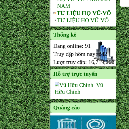
NAM
TƯ LIỆU HỌ VŨ-VÕ
TƯ LIỆU HỌ VŨ-VÕ
Thống kê
Đang online:
91
Truy cập hôm nay:
242
Lượt truy cập:
16,719,266
Hỗ trợ trực tuyến
Vũ
Hữu Chính
Quảng cáo