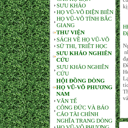
SƯU KHẢO
kị
HỌ VŨ-VÕ ĐIỆN BIÊN
HỌ VŨ-VÕ TỈNH BẮC
GIANG
H
THƯ VIỆN
Đị
SÁCH VỀ HỌ VŨ-VÕ
Ng
SỬ THI, TRIẾT HỌC
n
SƯU KHẢO NGHIÊN
đ
CỨU
Đồ
SƯU KHẢO NGHIÊN
H
CỨU
L
HỘI ĐỒNG DÒNG
tí
HỌ VŨ-VÕ PHƯƠNG
T
NAM
vả
VĂN TẾ
CÔNG ĐỨC VÀ BÁO
CÁO TÀI CHÍNH
NGHĨA TRANG DÒNG
HỌ VŨ-VÕ PHƯƠNG