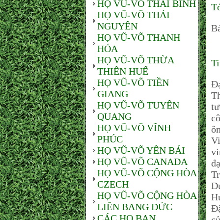
HỌ VŨ-VÕ THÁI BÌNH
Tó
HỌ VŨ-VÕ THÁI
NGUYÊN
Bá
HỌ VŨ-VÕ THANH
HÓA
HỌ VŨ-VÕ THỪA
Ti
THIÊN HUẾ
HỌ VŨ-VÕ TIỀN
Đạ
GIANG
Th
HỌ VŨ-VÕ TUYÊN
tư
QUANG
cô
HỌ VŨ-VÕ VĨNH
ô
PHÚC
Vi
HỌ VŨ-VÕ YÊN BÁI
vi
HỌ VŨ-VÕ CANADA
đạ
HỌ VŨ-VÕ CỘNG HÒA
T
CZECH
Dư
HỌ VŨ-VÕ CỘNG HÒA
H
LIÊN BANG ĐỨC
Đặ
CÁC HỌ BẠN
c