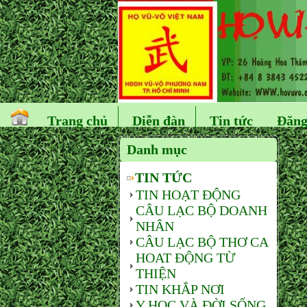
Trang chủ
Diễn đàn
Tin tức
Đăng
Danh mục
TIN TỨC
TIN HOẠT ĐỘNG
CÂU LẠC BỘ DOANH
NHÂN
CÂU LẠC BỘ THƠ CA
HOAT ĐỘNG TỪ
THIỆN
TIN KHẮP NƠI
Y HỌC VÀ ĐỜI SỐNG