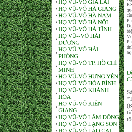
HỌ VŨ-VÕ GIA LAI
KS
HỌ VŨ-VÕ HÀ GIANG
qu
HỌ VŨ-VÕ HÀ NAM
cù
Ph
HỌ VŨ-VÕ HÀ NỘI
Dư
HỌ VŨ-VÕ HÀ TĨNH
bi
HỌ VŨ--VÕ HẢI
Võ
DƯƠNG
Ph
tỉ
HỌ VŨ-VÕ HẢI
họ
PHÒNG
HỌ VŨ-VÕ TP. HỒ CHÍ
MINH
Dò
HỌ VŨ-VÕ HƯNG YÊN
Cà
HỌ VŨ-VÕ HÒA BÌNH
HỌ VŨ-VÕ KHÁNH
Sá
HÒA
“T
HỌ VŨ-VÕ KIÊN
(
GIANG
ti
HỌ VŨ-VÕ LÂM ĐỒNG
tộ
HỌ VŨ-VÕ LẠNG SƠN
HỌ VŨ-VÕ LÀO CAI