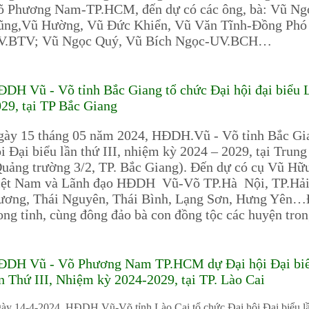
õ Phương Nam-TP.HCM, đến dự có các ông, bà: Vũ Ng
ũng,Vũ Hường, Vũ Đức Khiển, Vũ Văn Tĩnh-Đồng Phó 
V.BTV; Vũ Ngọc Quý, Vũ Bích Ngọc-UV.BCH…
DH Vũ - Võ tỉnh Bắc Giang tổ chức Đại hội đại biểu L
29, tại TP Bắc Giang
ày 15 tháng 05 năm 2024, HĐDH.Vũ - Võ tỉnh Bắc Gian
i Đại biểu lần thứ III, nhiệm kỳ 2024 – 2029, tại Trun
Quảng trường 3/2, TP. Bắc Giang). Đến dự có cụ Vũ
iệt Nam và Lãnh đạo HĐDH Vũ-Võ TP.Hà Nội, TP.Hải 
ương, Thái Nguyên, Thái Bình, Lạng Sơn, Hưng Yên…Đ
ong tỉnh, cùng đông đảo bà con đồng tộc các huyện tron
ĐDH Vũ - Võ Phương Nam TP.HCM dự Đại hội Đại biểu
n Thứ III, Nhiệm kỳ 2024-2029, tại TP. Lào Cai
ày 14-4-2024, HĐDH.Vũ-Võ tỉnh Lào Cai tổ chức Đại hội Đại biểu lần