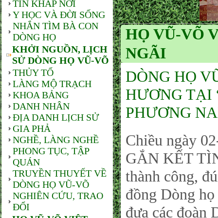
TIN KHẮP NƠI
Y HỌC VÀ ĐỜI SỐNG
NHẮN TÌM BÀ CON
HỌ VŨ-VÕ 
DÒNG HỌ
KHỞI NGUỒN, LỊCH
NGÃI
SỬ DÒNG HỌ VŨ-VÕ
THỦY TỔ
DÒNG HỌ VŨ
LÀNG MỘ TRẠCH
HƯƠNG TẠI
KHOA BẢNG
DANH NHÂN
PHƯƠNG NA
ĐỊA DANH LỊCH SỬ
GIA PHẢ
Chiều ngày 0
NGHỀ, LÀNG NGHỀ
PHONG TỤC, TẬP
GẮN KẾT TÌ
QUÁN
thành công, đ
TRUYỀN THUYẾT VỀ
DÒNG HỌ VŨ-VÕ
đồng Dòng họ
NGHIÊN CỨU, TRAO
ĐỔI
đưa các đoàn 