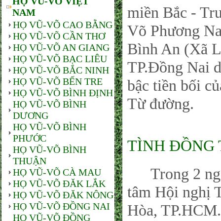
HỌ VŨ-VÕ VIỆT
miền Bắc - Tr
NAM
HỌ VŨ-VÕ CAO BẰNG
Võ Phương Nam
HỌ VŨ-VÕ CẦN THƠ
Bình An (Xã L
HỌ VŨ-VÕ AN GIANG
HỌ VŨ-VÕ BẠC LIÊU
TP.Đồng Nai 
HỌ VŨ-VÕ BẮC NINH
HỌ VŨ-VÕ BẾN TRE
bậc tiền bối c
HỌ VŨ-VÕ BÌNH ĐỊNH
Từ đường.
HỌ VŨ-VÕ BÌNH
DƯƠNG
HỌ VŨ-VÕ BÌNH
PHƯỚC
TÌNH ĐỒNG 
HỌ VŨ-VÕ BÌNH
THUẬN
Trong 2 ngày 
HỌ VŨ-VÕ CÀ MAU
HỌ VŨ-VÕ ĐĂK LẮK
tâm Hội nghị 
HỌ VŨ-VÕ ĐĂK NÔNG
HỌ VŨ-VÕ ĐỒNG NAI
Hòa, TP.HCM.
HỌ VŨ-VÕ ĐỒNG