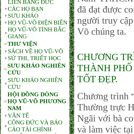
LIÊN BANG ĐỨC
đã đạt được co
CÁC HỌ BẠN
SƯU KHẢO
người truy cậ
HỌ VŨ-VÕ ĐIỆN BIÊN
HỌ VŨ-VÕ TỈNH BẮC
Võ chúng ta.
GIANG
THƯ VIỆN
SÁCH VỀ HỌ VŨ-VÕ
CHƯƠNG TRÌ
SỬ THI, TRIẾT HỌC
SƯU KHẢO NGHIÊN
THÀNH PHỐ 
CỨU
TỐT ĐẸP.
SƯU KHẢO NGHIÊN
CỨU
Chương trìn
HỘI ĐỒNG DÒNG
HỌ VŨ-VÕ PHƯƠNG
Thường trực 
NAM
VĂN TẾ
Ngãi với bà c
CÔNG ĐỨC VÀ BÁO
và làm việc t
CÁO TÀI CHÍNH