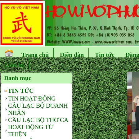
Trang chủ
Diễn đàn
Tin tức
Đăng
Liên hệ
Danh mục
TIN TỨC
TIN HOẠT ĐỘNG
CÂU LẠC BỘ DOANH
NHÂN
CÂU LẠC BỘ THƠ CA
HOAT ĐỘNG TỪ
THIỆN