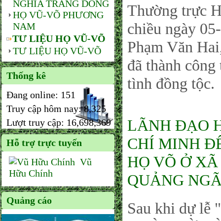
NGHĨA TRANG DÒNG
Thường trực
HỌ VŨ-VÕ PHƯƠNG
chiều ngày 05
NAM
TƯ LIỆU HỌ VŨ-VÕ
Phạm Văn Hai,
TƯ LIỆU HỌ VŨ-VÕ
đã thành công 
Thống kê
tình đồng tộc.
Đang online:
151
Truy cập hôm nay:
8,325
LÃNH ĐẠO 
Lượt truy cập:
16,698,369
CHÍ MINH Đ
Hỗ trợ trực tuyến
HỌ VÕ Ở XÃ
Vũ
Hữu Chính
QUẢNG NGÃ
Quảng cáo
Sau khi dự 