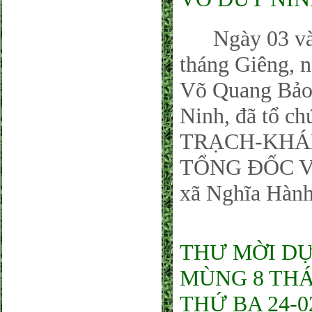
Ngày 03 và 0
tháng Giêng, 
Võ Quang Bảo
Ninh, đã tổ 
TRẠCH-KHÁ
TỔNG ĐỐC VÕ 
xã Nghĩa Hàn
THƯ MỜI DỰ
MÙNG 8 THÁ
THỨ BA 24-