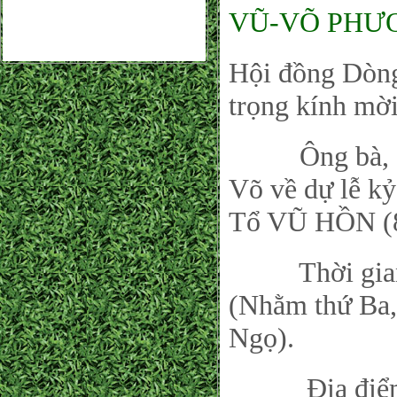
VŨ-VÕ PHƯ
Hội đồng Dòn
trọng kính mời
Ông bà, con 
Võ về dự lễ k
Tổ VŨ HỒN (8
Thời gian: V
(Nhằm thứ Ba
Ngọ).
Địa điểm: