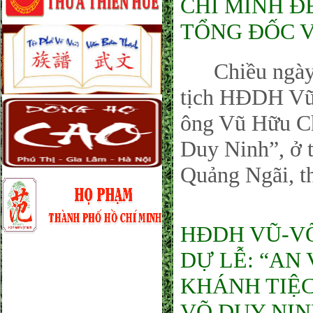
CHÍ MINH Đ
TỔNG ĐỐC V
Chiều ngày 2
tịch HĐDH Vũ
ông Vũ Hữu Ch
Duy Ninh”, ở 
Quảng Ngãi, t
HĐDH VŨ-VÕ
DỰ LỄ: “AN
KHÁNH TIỆ
VÕ DUY NIN