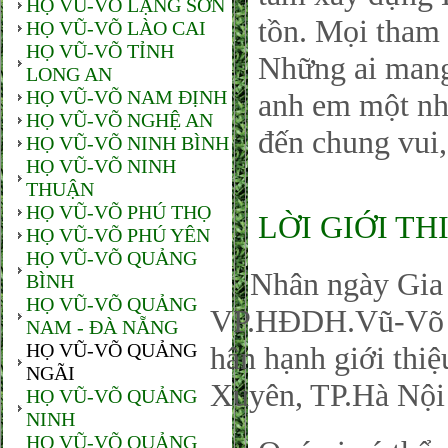
HỌ VŨ-VÕ LẠNG SƠN
tồn. Mọi tham 
HỌ VŨ-VÕ LÀO CAI
HỌ VŨ-VÕ TỈNH
Những ai man
LONG AN
HỌ VŨ-VÕ NAM ĐỊNH
anh em một nhà
HỌ VŨ-VÕ NGHỆ AN
đến chung vui,
HỌ VŨ-VÕ NINH BÌNH
HỌ VŨ-VÕ NINH
THUẬN
HỌ VŨ-VÕ PHÚ THỌ
LỜI GIỚI TH
HỌ VŨ-VÕ PHÚ YÊN
HỌ VŨ-VÕ QUẢNG
Nhân ngày Gia đ
BÌNH
HỌ VŨ-VÕ QUẢNG
VP.HĐDH.Vũ-Võ P
NAM - ĐÀ NẴNG
HỌ VŨ-VÕ QUẢNG
hân hạnh giới thi
NGÃI
Xuyên, TP.Hà Nội
HỌ VŨ-VÕ QUẢNG
NINH
HỌ VŨ-VÕ QUẢNG