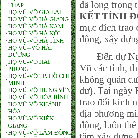
đã long trọng t
THÁP
HỌ VŨ-VÕ GIA LAI
KẾT TÌNH 
HỌ VŨ-VÕ HÀ GIANG
mục đích trao 
HỌ VŨ-VÕ HÀ NAM
HỌ VŨ-VÕ HÀ NỘI
động, xây dựn
HỌ VŨ-VÕ HÀ TĨNH
HỌ VŨ--VÕ HẢI
Đến dự Ngày
DƯƠNG
HỌ VŨ-VÕ HẢI
Võ các tỉnh, t
PHÒNG
HỌ VŨ-VÕ TP. HỒ CHÍ
không quản đư
MINH
dự). Tại ngày 
HỌ VŨ-VÕ HƯNG YÊN
HỌ VŨ-VÕ HÒA BÌNH
trao đổi kinh
HỌ VŨ-VÕ KHÁNH
HÒA
địa phương mìn
HỌ VŨ-VÕ KIÊN
động, luôn thể 
GIANG
HỌ VŨ-VÕ LÂM ĐỒNG
tâm xây dựng 