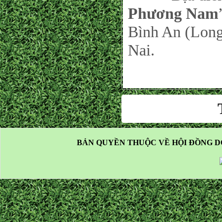
Phương Nam
Bình An (Long
Nai.
BẢN QUYỀN THUỘC VỀ HỘI ĐỒNG D