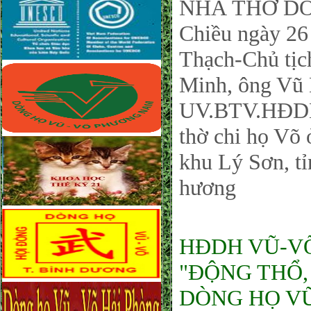
NHÀ THỜ DÒ
Chiều ngày 26
Thạch-Chủ tị
Minh, ông Vũ
UV.BTV.HĐDH 
thờ chi họ Võ
khu Lý Sơn, t
hương
HĐDH VŨ-VÕ
"ĐỘNG THỔ,
DÒNG HỌ VŨ