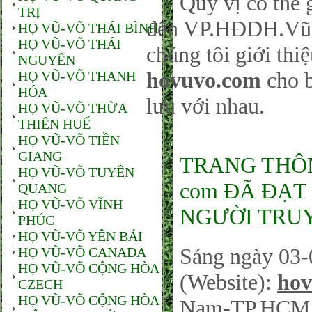
Quý vị có thể gử
TRỊ
đến VP.HĐDH.Vũ-
HỌ VŨ-VÕ THÁI BÌNH
HỌ VŨ-VÕ THÁI
chúng tôi giới thi
NGUYÊN
hovuvo.com
cho b
HỌ VŨ-VÕ THANH
HÓA
lưu với nhau.
HỌ VŨ-VÕ THỪA
THIÊN HUẾ
HỌ VŨ-VÕ TIỀN
GIANG
TRANG THÔNG
HỌ VŨ-VÕ TUYÊN
com ĐÃ ĐẠT 
QUANG
HỌ VŨ-VÕ VĨNH
NGƯỜI TRUY
PHÚC
HỌ VŨ-VÕ YÊN BÁI
Sáng ngày 03-
HỌ VŨ-VÕ CANADA
HỌ VŨ-VÕ CỘNG HÒA
(Website):
hov
CZECH
HỌ VŨ-VÕ CỘNG HÒA
Nam-TP.HCM sá