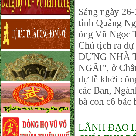
Sáng ngày 26
tỉnh Quảng N
ông Vũ Ngọc T
Chủ tịch ra
DỰNG NHÀ 
NGÃI", ở Châu
dự lễ khởi côn
các Ban, Ngàn
bà con cô bác 
LÃNH ĐẠO 