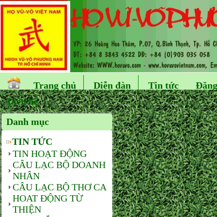
Trang chủ
Diễn đàn
Tin tức
Đăng
Liên hệ
Danh mục
TIN TỨC
TIN HOẠT ĐỘNG
CÂU LẠC BỘ DOANH
NHÂN
CÂU LẠC BỘ THƠ CA
HOAT ĐỘNG TỪ
THIỆN