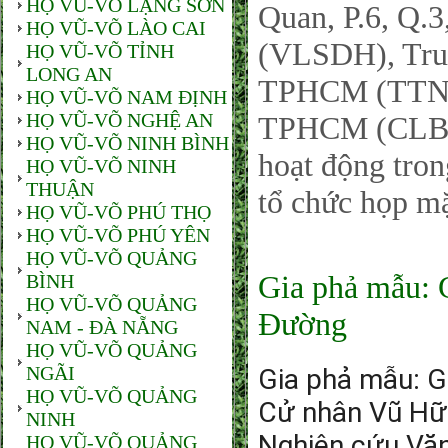
HỌ VŨ-VÕ LẠNG SƠN
Quan, P.6, Q.
HỌ VŨ-VÕ LÀO CAI
(VLSDH), Trun
HỌ VŨ-VÕ TỈNH
LONG AN
TPHCM (TTNC
HỌ VŨ-VÕ NAM ĐỊNH
HỌ VŨ-VÕ NGHỆ AN
TPHCM (CLB G
HỌ VŨ-VÕ NINH BÌNH
hoạt động tron
HỌ VŨ-VÕ NINH
THUẬN
tổ chức họp m
HỌ VŨ-VÕ PHÚ THỌ
HỌ VŨ-VÕ PHÚ YÊN
HỌ VŨ-VÕ QUẢNG
Gia phả mẫu: 
BÌNH
HỌ VŨ-VÕ QUẢNG
Đường
NAM - ĐÀ NẴNG
HỌ VŨ-VÕ QUẢNG
NGÃI
Gia phả mẫu: G
HỌ VŨ-VÕ QUẢNG
Cử nhân Vũ Hữ
NINH
Nghiên cứu Văn
HỌ VŨ-VÕ QUẢNG