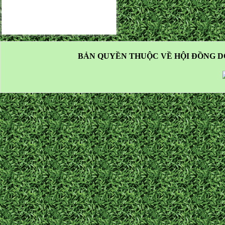
BẢN QUYỀN THUỘC VỀ HỘI ĐỒNG D