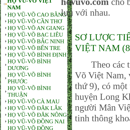
hovuvo.com
cho b
HỌ VŨ-VÕ VIỆT
NAM
lưu với nhau.
HỌ VŨ-VÕ CAO BẰNG
HỌ VŨ-VÕ CẦN THƠ
HỌ VŨ-VÕ AN GIANG
HỌ VŨ-VÕ BẠC LIÊU
SƠ LƯỢC TI
HỌ VŨ-VÕ BẮC NINH
VIỆT NAM (8
HỌ VŨ-VÕ BẾN TRE
HỌ VŨ-VÕ BÌNH ĐỊNH
HỌ VŨ-VÕ BÌNH
Theo các tư l
DƯƠNG
Võ Việt Nam, 
HỌ VŨ-VÕ BÌNH
PHƯỚC
thứ 9), có một
HỌ VŨ-VÕ BÌNH
THUẬN
huyện Long Kh
HỌ VŨ-VÕ CÀ MAU
người Mân Việ
HỌ VŨ-VÕ ĐĂK LẮK
HỌ VŨ-VÕ ĐĂK NÔNG
tinh thông kho
HỌ VŨ-VÕ ĐỒNG NAI
HỌ VŨ-VÕ ĐỒNG