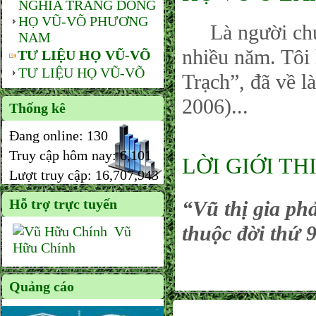
NGHĨA TRANG DÒNG
HỌ VŨ-VÕ PHƯƠNG
Là người chuy
NAM
nhiều năm. Tôi
TƯ LIỆU HỌ VŨ-VÕ
TƯ LIỆU HỌ VŨ-VÕ
Trạch”, đã về l
2006)...
Thống kê
Đang online:
130
Truy cập hôm nay:
6,101
LỜI GIỚI TH
Lượt truy cập:
16,707,943
Hỗ trợ trực tuyến
“
Vũ thị gia p
thuộc đời thứ 9
Vũ
Hữu Chính
Quảng cáo