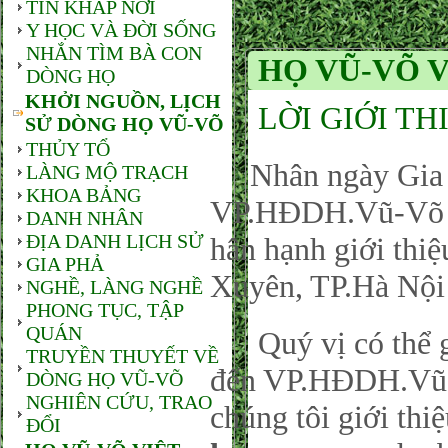
TIN KHẮP NƠI
Y HỌC VÀ ĐỜI SỐNG
NHẮN TÌM BÀ CON
HỌ VŨ-VÕ 
DÒNG HỌ
KHỞI NGUỒN, LỊCH
LỜI GIỚI TH
SỬ DÒNG HỌ VŨ-VÕ
THỦY TỔ
Nhân ngày Gia đ
LÀNG MỘ TRẠCH
KHOA BẢNG
VP.HĐDH.Vũ-Võ P
DANH NHÂN
ĐỊA DANH LỊCH SỬ
hân hạnh giới thi
GIA PHẢ
Xuyên, TP.Hà Nội
NGHỀ, LÀNG NGHỀ
PHONG TỤC, TẬP
QUÁN
Quý vị có thể gử
TRUYỀN THUYẾT VỀ
đến VP.HĐDH.Vũ-
DÒNG HỌ VŨ-VÕ
NGHIÊN CỨU, TRAO
chúng tôi giới thi
ĐỔI