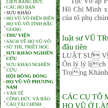
Tộc Võ ấp Phú
LIÊN BANG ĐỨC
CÁC HỌ BẠN
Hồ Chí Minh xin
SƯU KHẢO
của tổ phụ chúng
HỌ VŨ-VÕ ĐIỆN BIÊN
HỌ VŨ-VÕ TỈNH BẮC
GIANG
THƯ VIỆN
luật sư VŨ T
SÁCH VỀ HỌ VŨ-VÕ
đầu tiên
SỬ THI, TRIẾT HỌC
SƯU KHẢO NGHIÊN
LUẬT SƯ 
CỨU
Ôn lý lý lịc
SƯU KHẢO NGHIÊN
CỨU
Trọng Khánh.
HỘI ĐỒNG DÒNG
HỌ VŨ-VÕ PHƯƠNG
NAM
VĂN TẾ
CÁC CỤ TỔ 
CÔNG ĐỨC VÀ BÁO
HỌ VŨ Ở LÀ
CÁO TÀI CHÍNH