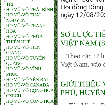
TRỊ
Hội đồng Dòng
HỌ VŨ-VÕ THÁI BÌNH
ngày 12/08/20
HỌ VŨ-VÕ THÁI
NGUYÊN
HỌ VŨ-VÕ THANH
HÓA
SƠ LƯỢC TI
HỌ VŨ-VÕ THỪA
VIỆT NAM (80
THIÊN HUẾ
HỌ VŨ-VÕ TIỀN
GIANG
Theo các tư li
HỌ VŨ-VÕ TUYÊN
Việt Nam, vào 
QUANG
HỌ VŨ-VÕ VĨNH
PHÚC
HỌ VŨ-VÕ YÊN BÁI
GIỚI THIỆU 
HỌ VŨ-VÕ CANADA
HỌ VŨ-VÕ CỘNG HÒA
PHÚ, HUYỆN 
CZECH
HỌ VŨ-VÕ CỘNG HÒA