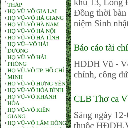
khu 13, Long 
THÁP
Đồng thời bàn 
HỌ VŨ-VÕ GIA LAI
HỌ VŨ-VÕ HÀ GIANG
niệm Sinh nhậ
HỌ VŨ-VÕ HÀ NAM
HỌ VŨ-VÕ HÀ NỘI
HỌ VŨ-VÕ HÀ TĨNH
HỌ VŨ--VÕ HẢI
Báo cáo tài c
DƯƠNG
HỌ VŨ-VÕ HẢI
HĐDH Vũ - Võ
PHÒNG
HỌ VŨ-VÕ TP. HỒ CHÍ
chính, công đ
MINH
HỌ VŨ-VÕ HƯNG YÊN
HỌ VŨ-VÕ HÒA BÌNH
HỌ VŨ-VÕ KHÁNH
CLB Thơ ca Về
HÒA
HỌ VŨ-VÕ KIÊN
Sáng ngày 12-
GIANG
HỌ VŨ-VÕ LÂM ĐỒNG
thuộc HĐDH.