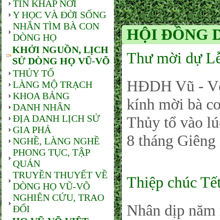
TIN KHẮP NƠI
Y HỌC VÀ ĐỜI SỐNG
NHẮN TÌM BÀ CON
HỘI ĐỒNG 
DÒNG HỌ
KHỞI NGUỒN, LỊCH
Thư mời dự Lễ
SỬ DÒNG HỌ VŨ-VÕ
THỦY TỔ
HĐDH Vũ - Võ
LÀNG MỘ TRẠCH
KHOA BẢNG
kính mời bà c
DANH NHÂN
ĐỊA DANH LỊCH SỬ
Thủy tổ vào l
GIA PHẢ
8 tháng Giêng
NGHỀ, LÀNG NGHỀ
PHONG TỤC, TẬP
QUÁN
TRUYỀN THUYẾT VỀ
Thiệp chúc Tết
DÒNG HỌ VŨ-VÕ
NGHIÊN CỨU, TRAO
Nhân dịp năm
ĐỔI