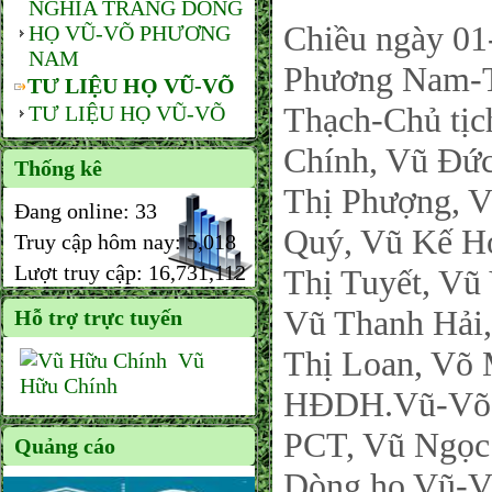
NGHĨA TRANG DÒNG
Chiều ngày 0
HỌ VŨ-VÕ PHƯƠNG
NAM
Phương Nam-T
TƯ LIỆU HỌ VŨ-VÕ
Thạch-Chủ tịc
TƯ LIỆU HỌ VŨ-VÕ
Chính, Vũ Đứ
Thống kê
Thị Phượng, V
Đang online:
33
Quý, Vũ Kế H
Truy cập hôm nay:
5,018
Lượt truy cập:
16,731,112
Thị Tuyết, Vũ
Vũ Thanh Hải
Hỗ trợ trực tuyến
Thị Loan, Võ
Vũ
Hữu Chính
HĐDH.Vũ-Võ t
PCT, Vũ Ngọc
Quảng cáo
Dòng họ Vũ-V