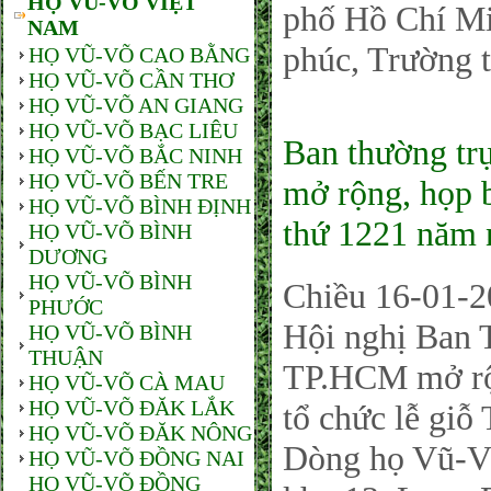
HỌ VŨ-VÕ VIỆT
phố Hồ Chí Mi
NAM
phúc, Trường 
HỌ VŨ-VÕ CAO BẰNG
HỌ VŨ-VÕ CẦN THƠ
HỌ VŨ-VÕ AN GIANG
HỌ VŨ-VÕ BẠC LIÊU
Ban thường t
HỌ VŨ-VÕ BẮC NINH
HỌ VŨ-VÕ BẾN TRE
mở rộng, họp b
HỌ VŨ-VÕ BÌNH ĐỊNH
thứ 1221 năm 
HỌ VŨ-VÕ BÌNH
DƯƠNG
HỌ VŨ-VÕ BÌNH
Chiều 16-01-20
PHƯỚC
Hội nghị Ban
HỌ VŨ-VÕ BÌNH
THUẬN
TP.HCM mở rộn
HỌ VŨ-VÕ CÀ MAU
HỌ VŨ-VÕ ĐĂK LẮK
tổ chức lễ giỗ
HỌ VŨ-VÕ ĐĂK NÔNG
Dòng họ Vũ-V
HỌ VŨ-VÕ ĐỒNG NAI
HỌ VŨ-VÕ ĐỒNG