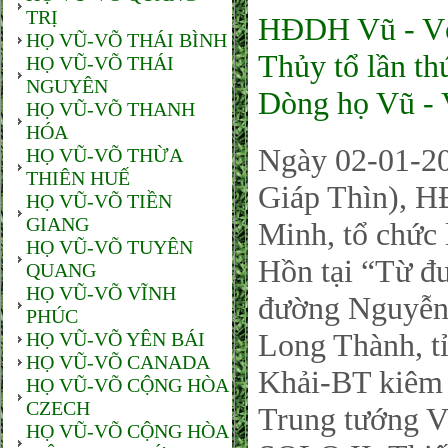
TRỊ
HĐDH Vũ - Võ
HỌ VŨ-VÕ THÁI BÌNH
Thủy tổ lần t
HỌ VŨ-VÕ THÁI
NGUYÊN
Dòng họ Vũ -
HỌ VŨ-VÕ THANH
HÓA
Ngày 02-01-2
HỌ VŨ-VÕ THỪA
THIÊN HUẾ
Giáp Thìn), 
HỌ VŨ-VÕ TIỀN
GIANG
Minh, tổ chức 
HỌ VŨ-VÕ TUYÊN
Hồn tại “Từ 
QUANG
HỌ VŨ-VÕ VĨNH
đường Nguyễn 
PHÚC
Long Thành, t
HỌ VŨ-VÕ YÊN BÁI
HỌ VŨ-VÕ CANADA
Khải-BT kiêm
HỌ VŨ-VÕ CỘNG HÒA
CZECH
Trung tướng V
HỌ VŨ-VÕ CỘNG HÒA