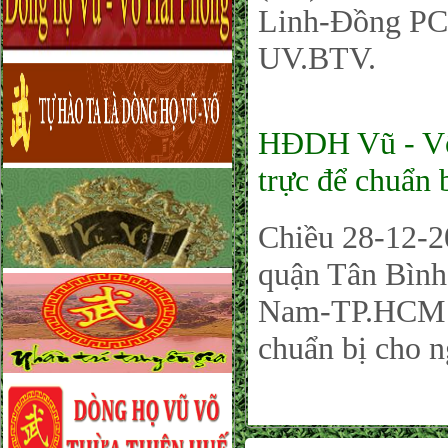
Linh-Đồng PC
UV.BTV.
HĐDH Vũ - V
trực để chuẩn 
Chiều 28-12-20
quận Tân Bìn
Nam-TP.HCM đã
chuẩn bị cho n