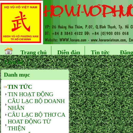
Trang chủ
Diễn đàn
Tin tức
Đăng
Liên hệ
Danh mục
TIN TỨC
TIN HOẠT ĐỘNG
CÂU LẠC BỘ DOANH
NHÂN
CÂU LẠC BỘ THƠ CA
HOAT ĐỘNG TỪ
THIỆN