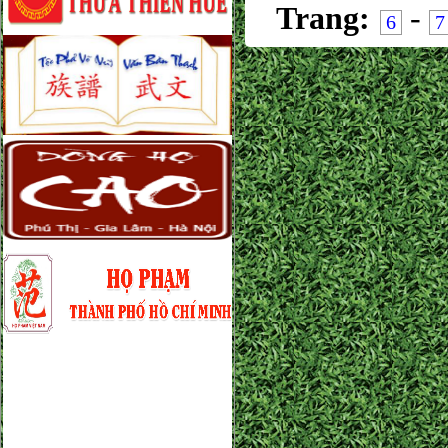
Trang:
-
6
7