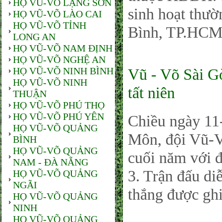
HỌ VŨ-VÕ LẠNG SƠN
sinh hoạt thườ
HỌ VŨ-VÕ LÀO CAI
HỌ VŨ-VÕ TỈNH
Bình, TP.HCM
LONG AN
HỌ VŨ-VÕ NAM ĐỊNH
HỌ VŨ-VÕ NGHỆ AN
HỌ VŨ-VÕ NINH BÌNH
Vũ - Võ Sài Gò
HỌ VŨ-VÕ NINH
tất niên
THUẬN
HỌ VŨ-VÕ PHÚ THỌ
HỌ VŨ-VÕ PHÚ YÊN
Chiều ngày 11
HỌ VŨ-VÕ QUẢNG
Môn, đội Vũ-V
BÌNH
HỌ VŨ-VÕ QUẢNG
cuối năm với đ
NAM - ĐÀ NẴNG
3. Trận đấu di
HỌ VŨ-VÕ QUẢNG
NGÃI
thắng được ghi
HỌ VŨ-VÕ QUẢNG
NINH
HỌ VŨ-VÕ QUẢNG