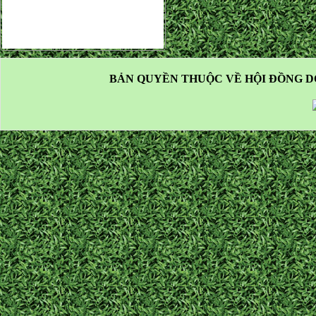
BẢN QUYỀN THUỘC VỀ HỘI ĐỒNG D