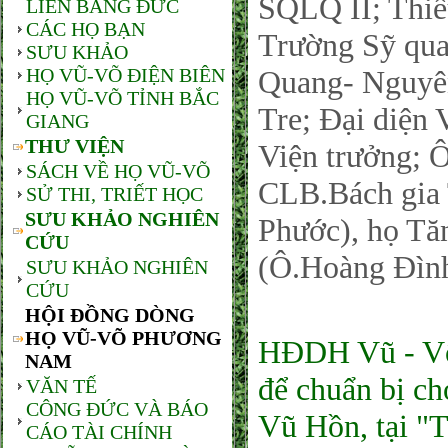
SQLQ II; Thiế
LIÊN BANG ĐỨC
CÁC HỌ BẠN
Trường Sỹ qua
SƯU KHẢO
HỌ VŨ-VÕ ĐIỆN BIÊN
Quang- Nguyên
HỌ VŨ-VÕ TỈNH BẮC
Tre; Đại diện
GIANG
THƯ VIỆN
Viện trưởng;
SÁCH VỀ HỌ VŨ-VÕ
CLB.Bách gia 
SỬ THI, TRIẾT HỌC
SƯU KHẢO NGHIÊN
Phước), họ Tă
CỨU
(Ô.Hoàng Đì
SƯU KHẢO NGHIÊN
CỨU
HỘI ĐỒNG DÒNG
HỌ VŨ-VÕ PHƯƠNG
HĐDH Vũ - Võ
NAM
để chuẩn bị ch
VĂN TẾ
CÔNG ĐỨC VÀ BÁO
Vũ Hồn, tại 
CÁO TÀI CHÍNH