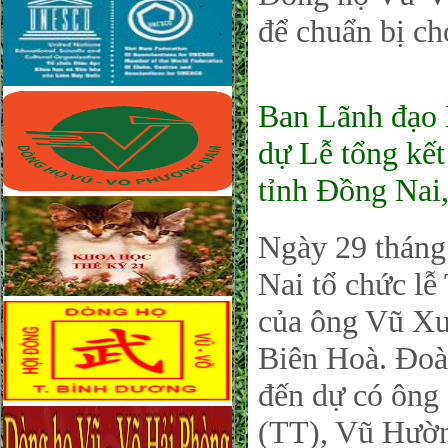
để chuẩn bị ch
Ban Lãnh đạ
dự Lễ tổng kết
tỉnh Đồng Nai
Ngày 29 tháng
Nai tổ chức l
của ông Vũ Xu
Biên Hoà. Đo
đến dự có ông
(TT), Vũ Hươ