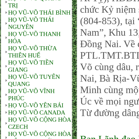
TRỊ
chức Kỷ niệm 
HỌ VŨ-VÕ THÁI BÌNH
(804-853), tạ
HỌ VŨ-VÕ THÁI
NGUYÊN
Nam”, Khu 13,
HỌ VŨ-VÕ THANH
HÓA
Đồng Nai. Về 
HỌ VŨ-VÕ THỪA
PTL.TMT.BTL.
THIÊN HUẾ
HỌ VŨ-VÕ TIỀN
Võ cùng dâu, r
GIANG
Nai, Bà Rịa-V
HỌ VŨ-VÕ TUYÊN
QUANG
Minh cùng một 
HỌ VŨ-VÕ VĨNH
PHÚC
Úc về mọi ngư
HỌ VŨ-VÕ YÊN BÁI
Từ đường dâng 
HỌ VŨ-VÕ CANADA
HỌ VŨ-VÕ CỘNG HÒA
CZECH
HỌ VŨ-VÕ CỘNG HÒA