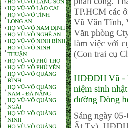
phân công. T
HỌ VŨ-VÕ LẠNG SƠN
HỌ VŨ-VÕ LÀO CAI
TP.HCM các ô
HỌ VŨ-VÕ TỈNH
Vũ Văn Tĩnh, 
LONG AN
HỌ VŨ-VÕ NAM ĐỊNH
Văn phòng Cty
HỌ VŨ-VÕ NGHỆ AN
HỌ VŨ-VÕ NINH BÌNH
làm việc với 
HỌ VŨ-VÕ NINH
(Con trai cụ C
THUẬN
HỌ VŨ-VÕ PHÚ THỌ
HỌ VŨ-VÕ PHÚ YÊN
HỌ VŨ-VÕ QUẢNG
HDĐDH Vũ - V
BÌNH
niệm sinh nhật
HỌ VŨ-VÕ QUẢNG
NAM - ĐÀ NẴNG
đường Dòng h
HỌ VŨ-VÕ QUẢNG
NGÃI
HỌ VŨ-VÕ QUẢNG
Sáng ngày 05-
NINH
Ất Tỵ), HĐDH
HỌ VŨ-VÕ QUẢNG