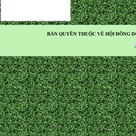
BẢN QUYỀN THUỘC VỀ HỘI ĐỒNG D