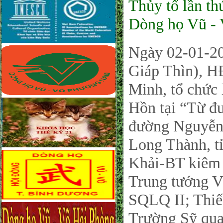
Thủy tổ lần t
Dòng họ Vũ -
Ngày 02-01-2
Giáp Thìn), 
Minh, tổ chức 
Hồn tại “Từ 
đường Nguyễn 
Long Thành, t
Khải-BT kiêm
Trung tướng V
SQLQ II; Thiế
Trường Sỹ qua