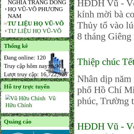
HĐDH Vũ - Võ
NGHĨA TRANG DÒNG
HỌ VŨ-VÕ PHƯƠNG
kính mời bà c
NAM
Thủy tổ vào l
TƯ LIỆU HỌ VŨ-VÕ
TƯ LIỆU HỌ VŨ-VÕ
8 tháng Giêng
Thống kê
Đang online:
120
Thiệp chúc Tết
Truy cập hôm nay:
3,901
Lượt truy cập:
16,722,925
Nhân dịp năm
Hỗ trợ trực tuyến
phố Hồ Chí Mi
Vũ
phúc, Trường 
Hữu Chính
Quảng cáo
HĐDH Vũ - Võ