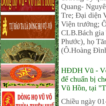
Quang- Nguyên
Tre; Đại diện
Viện trưởng;
CLB.Bách gia 
Phước), họ Tă
(Ô.Hoàng Đì
HĐDH Vũ - Võ
để chuẩn bị ch
Vũ Hồn, tại 
Chiều ngày 0