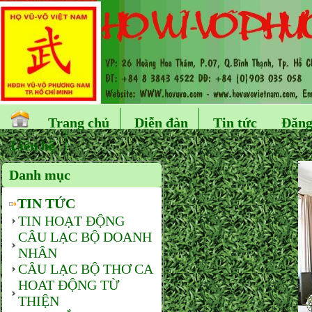
Trang chủ
Diễn đàn
Tin tức
Đăng
Liên hệ
Danh mục
TIN TỨC
TIN HOẠT ĐỘNG
CÂU LẠC BỘ DOANH
NHÂN
CÂU LẠC BỘ THƠ CA
HOAT ĐỘNG TỪ
THIỆN