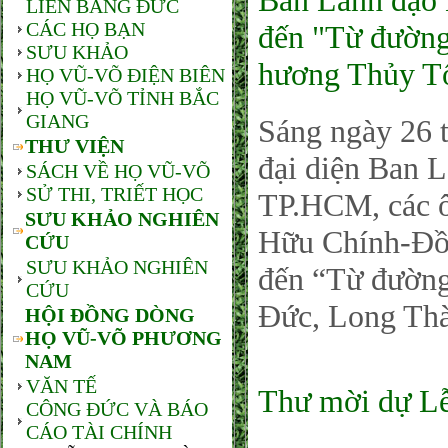
Ban Lãnh đạ
LIÊN BANG ĐỨC
CÁC HỌ BẠN
đến "Từ đườn
SƯU KHẢO
hương Thủy T
HỌ VŨ-VÕ ĐIỆN BIÊN
HỌ VŨ-VÕ TỈNH BẮC
GIANG
Sáng ngày 26 
THƯ VIỆN
đại diện Ban
SÁCH VỀ HỌ VŨ-VÕ
SỬ THI, TRIẾT HỌC
TP.HCM, các 
SƯU KHẢO NGHIÊN
Hữu Chính-Đồ
CỨU
SƯU KHẢO NGHIÊN
đến “Từ đườn
CỨU
Đức, Long Thà
HỘI ĐỒNG DÒNG
HỌ VŨ-VÕ PHƯƠNG
NAM
VĂN TẾ
Thư mời dự Lễ
CÔNG ĐỨC VÀ BÁO
CÁO TÀI CHÍNH