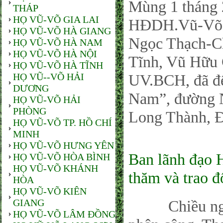
Mùng 1 tháng 
THÁP
HỌ VŨ-VÕ GIA LAI
HĐDH.Vũ-Võ
HỌ VŨ-VÕ HÀ GIANG
Ngọc Thạch-Ch
HỌ VŨ-VÕ HÀ NAM
HỌ VŨ-VÕ HÀ NỘI
Tĩnh, Vũ Hữu 
HỌ VŨ-VÕ HÀ TĨNH
HỌ VŨ--VÕ HẢI
UV.BCH, đã đ
DƯƠNG
Nam”, đường N
HỌ VŨ-VÕ HẢI
PHÒNG
Long Thành, Đ
HỌ VŨ-VÕ TP. HỒ CHÍ
MINH
HỌ VŨ-VÕ HƯNG YÊN
Ban lãnh đạo
HỌ VŨ-VÕ HÒA BÌNH
HỌ VŨ-VÕ KHÁNH
thăm và trao 
HÒA
HỌ VŨ-VÕ KIÊN
GIANG
Chiều ngày 
HỌ VŨ-VÕ LÂM ĐỒNG