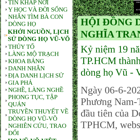
TIN KHẮP NƠI
Y HỌC VÀ ĐỜI SỐNG
NHẮN TÌM BÀ CON
HỘI ĐỒNG 
DÒNG HỌ
KHỞI NGUỒN, LỊCH
NGHĨA TRA
SỬ DÒNG HỌ VŨ-VÕ
THỦY TỔ
Kỷ niệm 19 n
LÀNG MỘ TRẠCH
TP.HCM thành l
KHOA BẢNG
DANH NHÂN
dòng họ Vũ -
ĐỊA DANH LỊCH SỬ
GIA PHẢ
Ngày 06-6-20
NGHỀ, LÀNG NGHỀ
PHONG TỤC, TẬP
Phương Nam-TP
QUÁN
đầu tiên của 
TRUYỀN THUYẾT VỀ
DÒNG HỌ VŨ-VÕ
TPHCM, webs
NGHIÊN CỨU, TRAO
ĐỔI