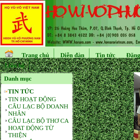
Trang chủ
Diễn đàn
Tin tức
Đăng
Liên hệ
Danh mục
TIN TỨC
TIN HOẠT ĐỘNG
CÂU LẠC BỘ DOANH
NHÂN
CÂU LẠC BỘ THƠ CA
HOAT ĐỘNG TỪ
THIỆN