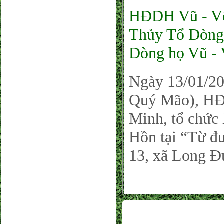
HĐDH Vũ - Võ
Thủy Tổ Dòng 
Dòng họ Vũ -
Ngày 13/01/2
Quý Mão), HĐ
Minh, tổ chức 
Hồn tại “Từ 
13, xã Long Đ