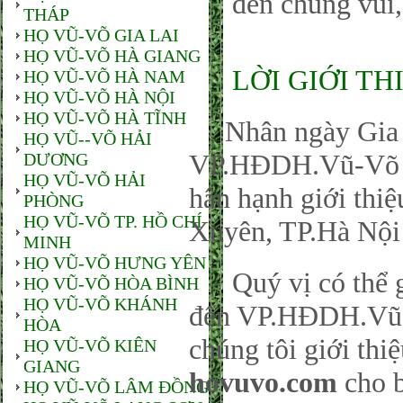
đến chung vui,
THÁP
HỌ VŨ-VÕ GIA LAI
HỌ VŨ-VÕ HÀ GIANG
LỜI GIỚI TH
HỌ VŨ-VÕ HÀ NAM
HỌ VŨ-VÕ HÀ NỘI
HỌ VŨ-VÕ HÀ TĨNH
Nhân ngày Gia đ
HỌ VŨ--VÕ HẢI
VP.HĐDH.Vũ-Võ P
DƯƠNG
HỌ VŨ-VÕ HẢI
hân hạnh giới thi
PHÒNG
HỌ VŨ-VÕ TP. HỒ CHÍ
Xuyên, TP.Hà Nội
MINH
HỌ VŨ-VÕ HƯNG YÊN
Quý vị có thể gử
HỌ VŨ-VÕ HÒA BÌNH
HỌ VŨ-VÕ KHÁNH
đến VP.HĐDH.Vũ-
HÒA
chúng tôi giới thi
HỌ VŨ-VÕ KIÊN
GIANG
hovuvo.com
cho b
HỌ VŨ-VÕ LÂM ĐỒNG