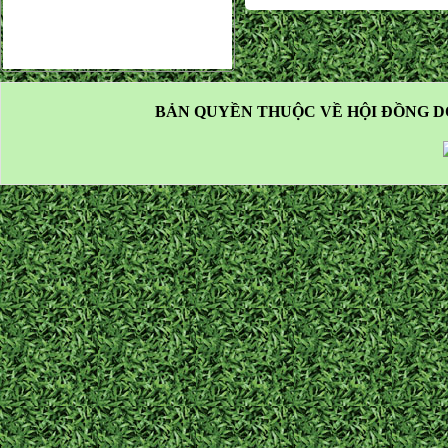
BẢN QUYỀN THUỘC VỀ HỘI ĐỒNG D