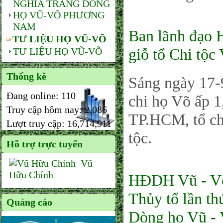
NGHĨA TRANG DÒNG
HỌ VŨ-VÕ PHƯƠNG
NAM
Ban lãnh đạo
TƯ LIỆU HỌ VŨ-VÕ
giỗ tổ Chi tộ
TƯ LIỆU HỌ VŨ-VÕ
Thống kê
Sáng ngày 17
Đang online:
110
chi họ Võ ấp
Truy cập hôm nay:
2,086
TP.HCM, tổ chứ
Lượt truy cập:
16,714,911
tộc.
Hỗ trợ trực tuyến
Vũ
Hữu Chính
HĐDH Vũ - Võ
Thủy tổ lần t
Quảng cáo
Dòng họ Vũ -