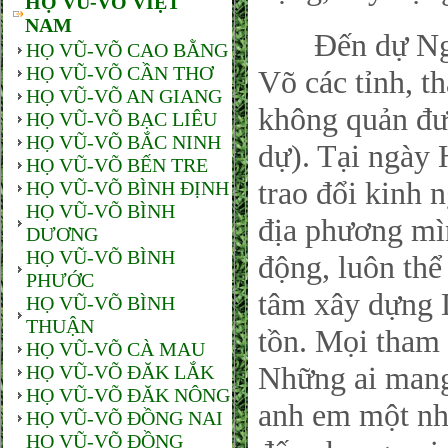
HỌ VŨ-VÕ VIỆT
NAM
Đến dự Ngày
HỌ VŨ-VÕ CAO BẰNG
HỌ VŨ-VÕ CẦN THƠ
Võ các tỉnh, t
HỌ VŨ-VÕ AN GIANG
không quản đư
HỌ VŨ-VÕ BẠC LIÊU
HỌ VŨ-VÕ BẮC NINH
dự). Tại ngày 
HỌ VŨ-VÕ BẾN TRE
trao đổi kinh
HỌ VŨ-VÕ BÌNH ĐỊNH
HỌ VŨ-VÕ BÌNH
địa phương mìn
DƯƠNG
HỌ VŨ-VÕ BÌNH
động, luôn thể 
PHƯỚC
tâm xây dựng 
HỌ VŨ-VÕ BÌNH
THUẬN
tồn. Mọi tham 
HỌ VŨ-VÕ CÀ MAU
Những ai man
HỌ VŨ-VÕ ĐĂK LẮK
HỌ VŨ-VÕ ĐĂK NÔNG
anh em một nhà
HỌ VŨ-VÕ ĐỒNG NAI
HỌ VŨ-VÕ ĐỒNG