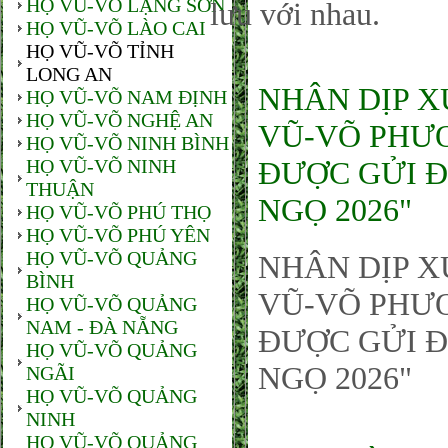
HỌ VŨ-VÕ LẠNG SƠN
lưu với nhau.
HỌ VŨ-VÕ LÀO CAI
HỌ VŨ-VÕ TỈNH
LONG AN
NHÂN DỊP X
HỌ VŨ-VÕ NAM ĐỊNH
HỌ VŨ-VÕ NGHỆ AN
VŨ-VÕ PHƯƠ
HỌ VŨ-VÕ NINH BÌNH
HỌ VŨ-VÕ NINH
ĐƯỢC GỬI Đ
THUẬN
NGỌ 2026"
HỌ VŨ-VÕ PHÚ THỌ
HỌ VŨ-VÕ PHÚ YÊN
HỌ VŨ-VÕ QUẢNG
NHÂN DỊP X
BÌNH
VŨ-VÕ PHƯƠ
HỌ VŨ-VÕ QUẢNG
NAM - ĐÀ NẴNG
ĐƯỢC GỬI Đ
HỌ VŨ-VÕ QUẢNG
NGỌ 2026"
NGÃI
HỌ VŨ-VÕ QUẢNG
NINH
HỌ VŨ-VÕ QUẢNG