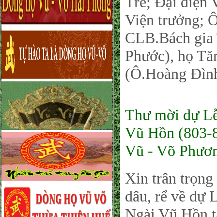
Tre; Đại diện
Viện trưởng;
CLB.Bách gia 
Phước), họ Tă
(Ô.Hoàng Đì
Thư mời dự Lễ
Vũ Hồn (803-8
Vũ - Võ Phươ
Xin trân trọng
dâu, rể về dự
Ngài Vũ Hồn t