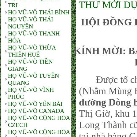
THƯ MỜI DỰ
TRỊ
HỌ VŨ-VÕ THÁI BÌNH
HỌ VŨ-VÕ THÁI
HỘI ĐỒNG 
NGUYÊN
HỌ VŨ-VÕ THANH
HÓA
HỌ VŨ-VÕ THỪA
KÍNH MỜI: 
THIÊN HUẾ
HỌ VŨ-VÕ TIỀN
GIANG
HỌ VŨ-VÕ TUYÊN
Được tổ chức
QUANG
(Nhằm Mùng Ba
HỌ VŨ-VÕ VĨNH
PHÚC
đường Dòng 
HỌ VŨ-VÕ YÊN BÁI
HỌ VŨ-VÕ CANADA
Thị Giờ, khu 
HỌ VŨ-VÕ CỘNG HÒA
Long Thành cũ
CZECH
HỌ VŨ-VÕ CỘNG HÒA
tại nhà hàng 