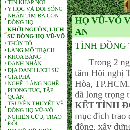
TIN KHẮP NƠI
Y HỌC VÀ ĐỜI SỐNG
NHẮN TÌM BÀ CON
HỌ VŨ-VÕ V
DÒNG HỌ
KHỞI NGUỒN, LỊCH
AN
SỬ DÒNG HỌ VŨ-VÕ
THỦY TỔ
TÌNH ĐỒNG 
LÀNG MỘ TRẠCH
KHOA BẢNG
Trong 2 ngày 
DANH NHÂN
ĐỊA DANH LỊCH SỬ
tâm Hội nghị 
GIA PHẢ
Hòa, TP.HCM.
NGHỀ, LÀNG NGHỀ
PHONG TỤC, TẬP
đã long trọng t
QUÁN
KẾT TÌNH 
TRUYỀN THUYẾT VỀ
DÒNG HỌ VŨ-VÕ
mục đích trao 
NGHIÊN CỨU, TRAO
ĐỔI
động, xây dựn