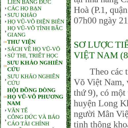
LIÊN BANG ĐỨC
Hoà (P.1, quậ
CÁC HỌ BẠN
SƯU KHẢO
07h00 ngày 21
HỌ VŨ-VÕ ĐIỆN BIÊN
HỌ VŨ-VÕ TỈNH BẮC
GIANG
THƯ VIỆN
SƠ LƯỢC TI
SÁCH VỀ HỌ VŨ-VÕ
VIỆT NAM (8
SỬ THI, TRIẾT HỌC
SƯU KHẢO NGHIÊN
CỨU
Theo các tư l
SƯU KHẢO NGHIÊN
Võ Việt Nam, 
CỨU
HỘI ĐỒNG DÒNG
thứ 9), có một
HỌ VŨ-VÕ PHƯƠNG
huyện Long Kh
NAM
VĂN TẾ
người Mân Việ
CÔNG ĐỨC VÀ BÁO
tinh thông kho
CÁO TÀI CHÍNH