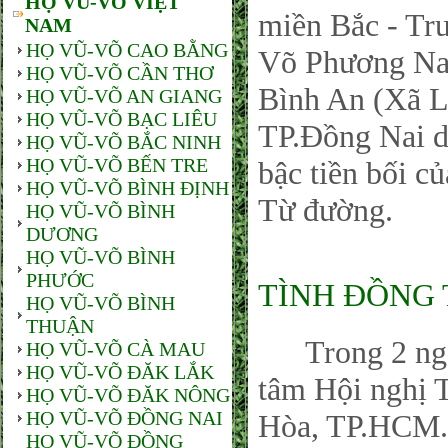
HỌ VŨ-VÕ VIỆT
miền Bắc - Tr
NAM
HỌ VŨ-VÕ CAO BẰNG
Võ Phương Nam
HỌ VŨ-VÕ CẦN THƠ
Bình An (Xã L
HỌ VŨ-VÕ AN GIANG
HỌ VŨ-VÕ BẠC LIÊU
TP.Đồng Nai 
HỌ VŨ-VÕ BẮC NINH
HỌ VŨ-VÕ BẾN TRE
bậc tiền bối c
HỌ VŨ-VÕ BÌNH ĐỊNH
Từ đường.
HỌ VŨ-VÕ BÌNH
DƯƠNG
HỌ VŨ-VÕ BÌNH
PHƯỚC
TÌNH ĐỒNG 
HỌ VŨ-VÕ BÌNH
THUẬN
Trong 2 ngày 
HỌ VŨ-VÕ CÀ MAU
HỌ VŨ-VÕ ĐĂK LẮK
tâm Hội nghị 
HỌ VŨ-VÕ ĐĂK NÔNG
HỌ VŨ-VÕ ĐỒNG NAI
Hòa, TP.HCM.
HỌ VŨ-VÕ ĐỒNG