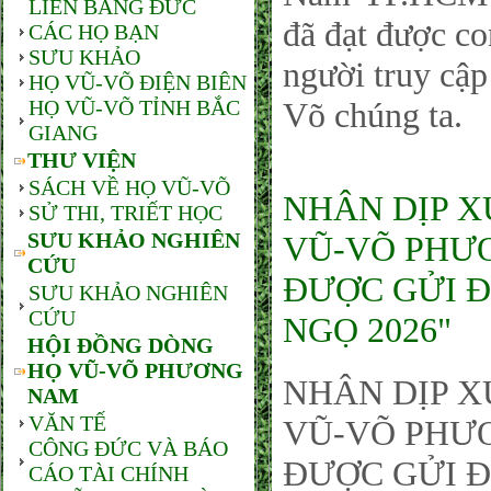
LIÊN BANG ĐỨC
đã đạt được co
CÁC HỌ BẠN
SƯU KHẢO
người truy cậ
HỌ VŨ-VÕ ĐIỆN BIÊN
HỌ VŨ-VÕ TỈNH BẮC
Võ chúng ta.
GIANG
THƯ VIỆN
SÁCH VỀ HỌ VŨ-VÕ
NHÂN DỊP X
SỬ THI, TRIẾT HỌC
SƯU KHẢO NGHIÊN
VŨ-VÕ PHƯƠ
CỨU
ĐƯỢC GỬI Đ
SƯU KHẢO NGHIÊN
CỨU
NGỌ 2026"
HỘI ĐỒNG DÒNG
HỌ VŨ-VÕ PHƯƠNG
NHÂN DỊP X
NAM
VĂN TẾ
VŨ-VÕ PHƯƠ
CÔNG ĐỨC VÀ BÁO
ĐƯỢC GỬI Đ
CÁO TÀI CHÍNH