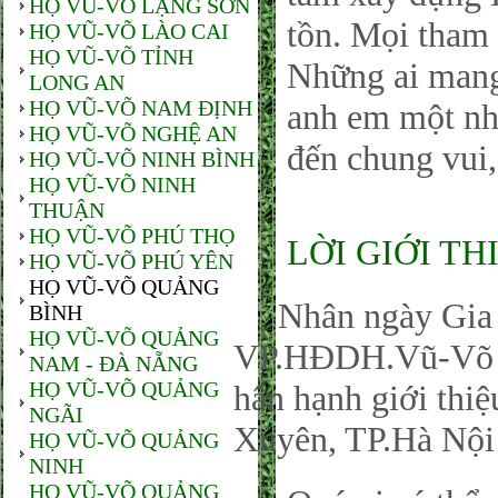
HỌ VŨ-VÕ LẠNG SƠN
tồn. Mọi tham 
HỌ VŨ-VÕ LÀO CAI
HỌ VŨ-VÕ TỈNH
Những ai man
LONG AN
HỌ VŨ-VÕ NAM ĐỊNH
anh em một nhà
HỌ VŨ-VÕ NGHỆ AN
đến chung vui,
HỌ VŨ-VÕ NINH BÌNH
HỌ VŨ-VÕ NINH
THUẬN
HỌ VŨ-VÕ PHÚ THỌ
LỜI GIỚI TH
HỌ VŨ-VÕ PHÚ YÊN
HỌ VŨ-VÕ QUẢNG
Nhân ngày Gia đ
BÌNH
HỌ VŨ-VÕ QUẢNG
VP.HĐDH.Vũ-Võ P
NAM - ĐÀ NẴNG
HỌ VŨ-VÕ QUẢNG
hân hạnh giới thi
NGÃI
Xuyên, TP.Hà Nội
HỌ VŨ-VÕ QUẢNG
NINH
HỌ VŨ-VÕ QUẢNG