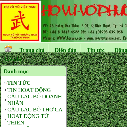
Trang chủ
Diễn đàn
Tin tức
Đăng
Liên hệ
Danh mục
TIN TỨC
TIN HOẠT ĐỘNG
CÂU LẠC BỘ DOANH
NHÂN
CÂU LẠC BỘ THƠ CA
HOAT ĐỘNG TỪ
THIỆN