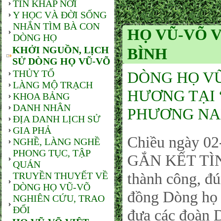
TIN KHẮP NƠI
Y HỌC VÀ ĐỜI SỐNG
NHẮN TÌM BÀ CON
HỌ VŨ-VÕ 
DÒNG HỌ
KHỞI NGUỒN, LỊCH
BÌNH
SỬ DÒNG HỌ VŨ-VÕ
THỦY TỔ
DÒNG HỌ VŨ
LÀNG MỘ TRẠCH
HƯƠNG TẠI
KHOA BẢNG
DANH NHÂN
PHƯƠNG NA
ĐỊA DANH LỊCH SỬ
GIA PHẢ
Chiều ngày 0
NGHỀ, LÀNG NGHỀ
PHONG TỤC, TẬP
GẮN KẾT TÌ
QUÁN
thành công, đ
TRUYỀN THUYẾT VỀ
DÒNG HỌ VŨ-VÕ
đồng Dòng họ
NGHIÊN CỨU, TRAO
ĐỔI
đưa các đoàn 