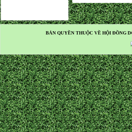
BẢN QUYỀN THUỘC VỀ HỘI ĐỒNG D