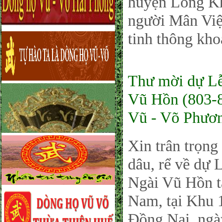
huyện Long Kh
người Mân Việ
tinh thông kho
Thư mời dự Lễ
Vũ Hồn (803-8
Vũ - Võ Phươ
Xin trân trọng
dâu, rể về dự
Ngài Vũ Hồn t
Nam, tại Khu 
Đồng Nai, ngà