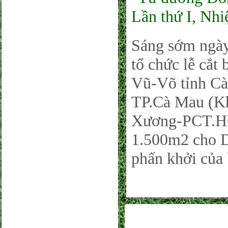
Lần thứ I, Nh
Sáng sớm ngà
tổ chức lễ cắ
Vũ-Võ tỉnh Cà
TP.Cà Mau (Kh
Xương-PCT.HĐ
1.500m2 cho Dò
phấn khởi của 