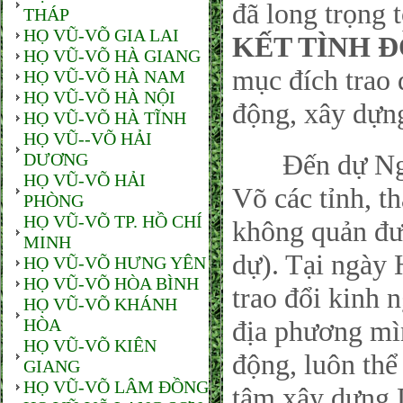
đã long trọng t
THÁP
HỌ VŨ-VÕ GIA LAI
KẾT TÌNH 
HỌ VŨ-VÕ HÀ GIANG
mục đích trao 
HỌ VŨ-VÕ HÀ NAM
HỌ VŨ-VÕ HÀ NỘI
động, xây dựn
HỌ VŨ-VÕ HÀ TĨNH
HỌ VŨ--VÕ HẢI
Đến dự Ngày
DƯƠNG
HỌ VŨ-VÕ HẢI
Võ các tỉnh, t
PHÒNG
HỌ VŨ-VÕ TP. HỒ CHÍ
không quản đư
MINH
dự). Tại ngày 
HỌ VŨ-VÕ HƯNG YÊN
HỌ VŨ-VÕ HÒA BÌNH
trao đổi kinh
HỌ VŨ-VÕ KHÁNH
HÒA
địa phương mìn
HỌ VŨ-VÕ KIÊN
động, luôn thể 
GIANG
HỌ VŨ-VÕ LÂM ĐỒNG
tâm xây dựng 