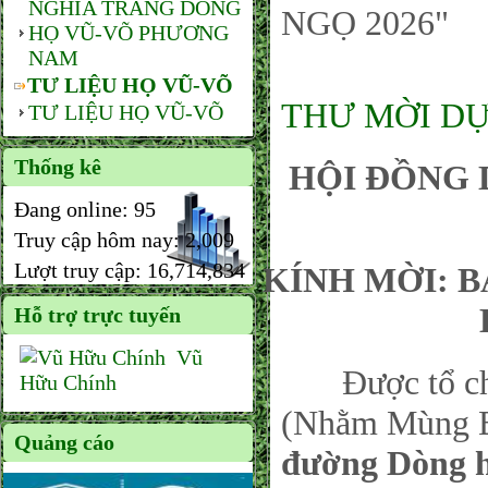
NGHĨA TRANG DÒNG
NGỌ 2026"
HỌ VŨ-VÕ PHƯƠNG
NAM
TƯ LIỆU HỌ VŨ-VÕ
THƯ MỜI DỰ
TƯ LIỆU HỌ VŨ-VÕ
Thống kê
HỘI ĐỒNG 
Đang online:
95
Truy cập hôm nay:
2,009
Lượt truy cập:
16,714,834
KÍNH MỜI: 
Hỗ trợ trực tuyến
Vũ
Được tổ chức
Hữu Chính
(Nhằm Mùng Ba
Quảng cáo
đường Dòng 