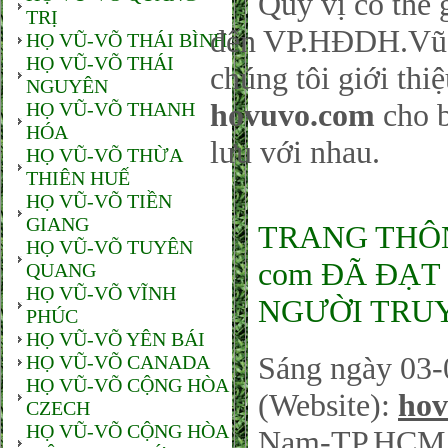
Quý vị có thể gử
TRỊ
đến VP.HĐDH.Vũ-
HỌ VŨ-VÕ THÁI BÌNH
HỌ VŨ-VÕ THÁI
chúng tôi giới thi
NGUYÊN
hovuvo.com
cho b
HỌ VŨ-VÕ THANH
HÓA
lưu với nhau.
HỌ VŨ-VÕ THỪA
THIÊN HUẾ
HỌ VŨ-VÕ TIỀN
GIANG
TRANG THÔNG
HỌ VŨ-VÕ TUYÊN
com ĐÃ ĐẠT 
QUANG
HỌ VŨ-VÕ VĨNH
NGƯỜI TRUY
PHÚC
HỌ VŨ-VÕ YÊN BÁI
Sáng ngày 03-
HỌ VŨ-VÕ CANADA
HỌ VŨ-VÕ CỘNG HÒA
(Website):
hov
CZECH
HỌ VŨ-VÕ CỘNG HÒA
Nam-TP.HCM sá