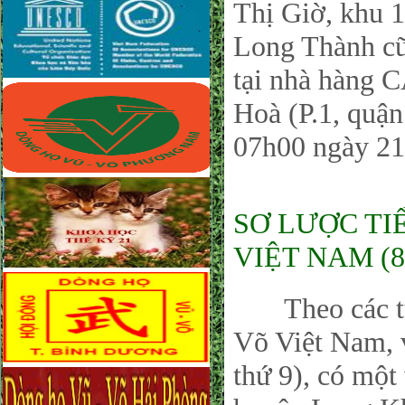
Thị Giờ, khu 
Long Thành cũ
tại nhà hàng 
Hoà (P.1, quậ
07h00 ngày 21
SƠ LƯỢC TI
VIỆT NAM (8
Theo các tư l
Võ Việt Nam, 
thứ 9), có một