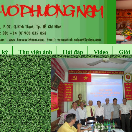
 ký
Thư viện ảnh
Hỏi đáp
Video
Giới 