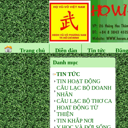
Trang chủ
Diễn đàn
Tin tức
Đăng
Danh mục
TIN TỨC
TIN HOẠT ĐỘNG
CÂU LẠC BỘ DOANH
NHÂN
CÂU LẠC BỘ THƠ CA
HOAT ĐỘNG TỪ
THIỆN
TIN KHẮP NƠI
Y HỌC VÀ ĐỜI SỐNG