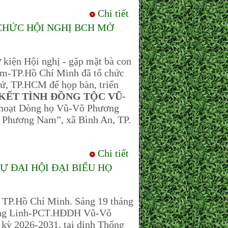
Chi tiết
CHỨC HỘI NGHỊ BCH MỞ
kiện Hội nghị - gặp mặt bà con
-TP.Hồ Chí Minh đã tổ chức
ứ, TP.HCM để họp bàn, triển
KẾT TÌNH ĐỒNG TỘC VŨ-
h hoạt Dòng họ Vũ-Võ Phương
 Phương Nam”, xã Bình An, TP.
Chi tiết
 ĐẠI HỘI ĐẠI BIỂU HỌ
TP.Hồ Chí Minh. Sáng 19 tháng
Đăng Linh-PCT.HĐDH Vũ-Võ
kỳ 2026-2031, tại dinh Thống