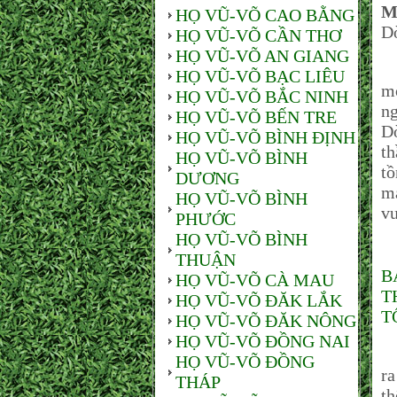
M
HỌ VŨ-VÕ CAO BẰNG
Dò
HỌ VŨ-VÕ CẦN THƠ
HỌ VŨ-VÕ AN GIANG
Đ
HỌ VŨ-VÕ BẠC LIÊU
mờ
HỌ VŨ-VÕ BẮC NINH
ng
HỌ VŨ-VÕ BẾN TRE
Dò
HỌ VŨ-VÕ BÌNH ĐỊNH
th
HỌ VŨ-VÕ BÌNH
tồ
DƯƠNG
má
HỌ VŨ-VÕ BÌNH
vu
PHƯỚC
HỌ VŨ-VÕ BÌNH
THUẬN
B
HỌ VŨ-VÕ CÀ MAU
T
HỌ VŨ-VÕ ĐĂK LẮK
T
HỌ VŨ-VÕ ĐĂK NÔNG
HỌ VŨ-VÕ ĐỒNG NAI
N
HỌ VŨ-VÕ ĐỒNG
ra
THÁP
th