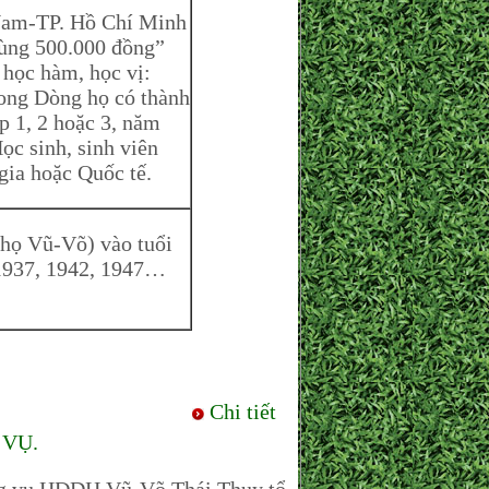
m-TP. Hồ Chí Minh
̀ng 500.000 đồng”
 học hàm, học vị:
rong Dòng họ có thành
p 1, 2 hoặc 3, năm
ọc sinh, sinh viên
gia hoặc Quốc tế.
ọ Vũ-Võ) vào tuổi
, 1937, 1942, 1947…
Chi tiết
 VỤ.