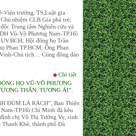
Viện trưởng, TS,Luật gia
Chủ nhiệm CLB Gia phả trẻ;
 đốc Trung tâm Nghiên cứu và
HĐDH Vũ-Võ Phương Nam-TP.Hồ
-UV.BCH; Hội đồng họ Trần
 họ Phan TP.HCM: Ông Phan
 Vinh-Chủ tịch… Cùng đông đảo
Chi tiết
DÒNG HỌ VŨ-VÕ PHƯƠNG
“TƯƠNG THÂN, TƯƠNG ÁI”.
H ĐÙM LÁ RÁCH”, Ban Thiện
 Nam-TP.Hồ Chí Minh đã kêu
 đình chị Võ Thị Tường Vy, sinh
n Thanh Khê, thành phố Đà