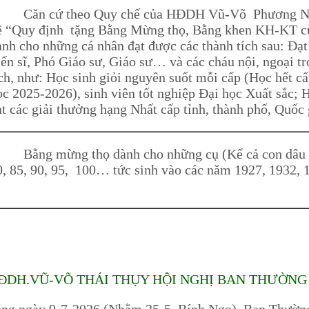
ăn cứ theo Quy chế của HĐDH Vũ-Võ Phương Na
ề “Quy định tặng Bằng Mừng thọ, Bằng khen KH-KT cu
ành cho những cá nhân đạt được các thành tích sau: Đạt
iến sĩ, Phó Giáo sư, Giáo sư… và các cháu nội, ngoại t
ích, như: Học sinh giỏi nguyên suốt mỗi cấp (Học hết cấ
ọc 2025-2026), sinh viên tốt nghiệp Đại học Xuất sắc; H
ạt các giải thưởng hạng Nhất cấp tỉnh, thành phố, Quốc 
ằng mừng thọ dành cho những cụ (Kể cả con dâu h
0, 85, 90, 95, 100… tức sinh vào các năm 1927, 1932
ĐDH.VŨ-VÕ THÁI THỤY HỘI NGHỊ BAN THƯỜNG