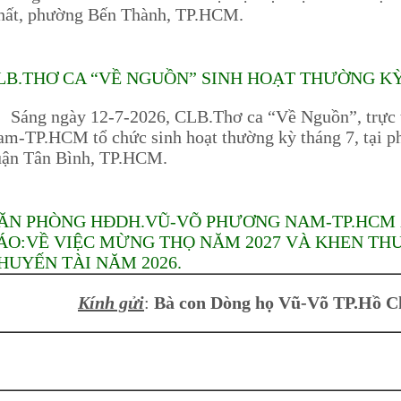
hất, phường Bến Thành, TP.HCM.
LB.THƠ CA “VỀ NGUỒN” SINH HOẠT THƯỜNG KỲ 
áng ngày 12-7-2026, CLB.Thơ ca “Về Nguồn”, trực
m-TP.HCM tổ chức sinh hoạt thường kỳ tháng 7, tại p
uận Tân Bình, TP.HCM.
ĂN PHÒNG HĐDH.VŨ-VÕ PHƯƠNG NAM-TP.HCM 
ÁO:VỀ VIỆC MỪNG THỌ NĂM 2027 VÀ KHEN T
HUYẾN TÀI NĂM 2026.
Kính gửi
:
Bà con Dòng họ Vũ-Võ TP.Hồ C