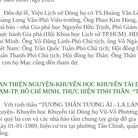
ến dự lễ, Viện Lịch sử Dòng họ có TS.Hoàng Văn Lễ-
oàng Long Vân-Phó Viện trưởng, Ông Phan Kim Hùng, 
à báo - nhà Gia phả học Nguyễn Hữu Trịnh, Phó Giám
hực hành Gia phả (Hội Khoa học Lịch sử TP.HCM). 
hí Minh: Ông Võ Đăng Linh-Phó Chủ tịch, ông Võ Ngà
iệt Nam: Ông Trần Quốc Tuấn-Phó Chủ tịch; Hội đồng
uân Thanh-Phó Chủ tịch; Hội đồng họ Thân: Ông Thân
 con họ Mạc cũng đến tham dự.
AN THIỆN NGUYỆN-KHUYẾN HỌC KHUYẾN TÀI 
AM-TP. HỒ CHÍ MINH, THỰC HIỆN TINH THẦN: 
ới tinh thần “TƯƠNG THÂN TƯƠNG ÁI - LÁ LÀN
guyện- Khuyến học Khuyến tài Dòng họ Vũ-Võ Phương
i quý bà con và các nhà hảo tâm chung tay giúp đỡ gia
ày 01-01-1989, hiện cư trú tại phường Tân Chính, quậ
ẵng.