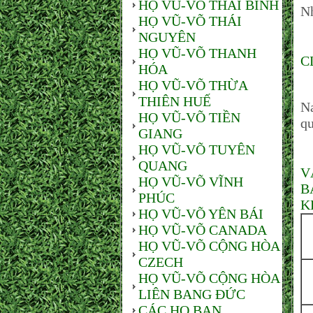
HỌ VŨ-VÕ THÁI BÌNH
N
HỌ VŨ-VÕ THÁI
NGUYÊN
HỌ VŨ-VÕ THANH
C
HÓA
HỌ VŨ-VÕ THỪA
S
THIÊN HUẾ
Na
HỌ VŨ-VÕ TIỀN
q
GIANG
HỌ VŨ-VÕ TUYÊN
QUANG
V
HỌ VŨ-VÕ VĨNH
B
PHÚC
K
HỌ VŨ-VÕ YÊN BÁI
HỌ VŨ-VÕ CANADA
HỌ VŨ-VÕ CỘNG HÒA
CZECH
HỌ VŨ-VÕ CỘNG HÒA
LIÊN BANG ĐỨC
CÁC HỌ BẠN