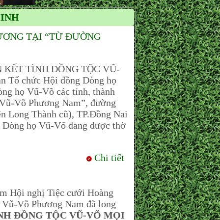
MINH
ƯƠNG TẠI “TỪ ĐƯỜNG
ẮN KẾT TÌNH ĐỒNG TỘC VŨ-
n Tổ chức Hội đồng Dòng họ
g họ Vũ-Võ các tỉnh, thành
ọ Vũ-Võ Phương Nam”, đường
ện Long Thành cũ), TP.Đồng Nai
a Dòng họ Vũ-Võ đang được thờ
Chi tiết
âm Hội nghị Tiệc cưới Hoàng
ọ Vũ-Võ Phương Nam đã long
ÌNH ĐỒNG TỘC VŨ-VÕ MỌI