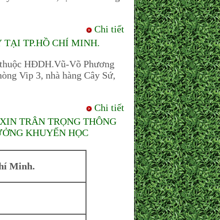
Chi tiết
TẠI TP.HỒ CHÍ MINH.
 thuộc HĐDH.Vũ-Võ Phương
hòng Vip 3, nhà hàng Cây Sứ,
Chi tiết
XIN TRÂN TRỌNG THÔNG
HƯỞNG KHUYẾN HỌC
hí Minh.