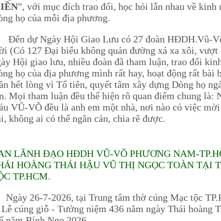
IỀN
”, với mục đích trao đổi, học hỏi lẫn nhau về kin
ng họ của mỗi địa phương.
ến dự Ngày Hội Giao Lưu có 27 đoàn HĐDH.Vũ-Võ cá
i (Có 127 Đại biểu không quản đường xá xa xôi, vượt 
ày Hội giao lưu, nhiều đoàn đã tham luận, trao đổi ki
ng họ của địa phương mình rất hay, hoạt động rất bài b
ần hết lòng vì Tổ tiên, quyết tâm xây dựng Dòng họ n
n. Mọi tham luận đều thể hiện rõ quan điểm chung là:
u VŨ-VÕ đều là anh em một nhà, nơi nào có việc mời 
i, không ai có thể ngăn cản, chia rẽ được.
AN LÃNH ĐẠO HĐDH VŨ-VÕ PHƯƠNG NAM-TP.HỒ
HÁI HOÀNG THÁI HẬU VŨ THỊ NGỌC TOÀN TẠI
ỘC TP.HCM.
gày 26-7-2026, tại Trung tâm thờ cúng Mạc tộc TP.
 Lễ cúng giỗ - Tưởng niệm 436 năm ngày Thái hoàng T
ế năm Bính Ngọ 2026.