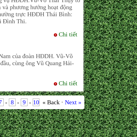
ng vụ HĐDH.Vũ-Võ Thái Thụy tổ
ăm và phương hướng hoạt động
hường trực HĐDH Thái Bình:
 Đình Thi.
Chi tiết
a Nam của đoàn HĐDH. Vũ-Võ
đầu, cùng ông Vũ Quang Hải-
Chi tiết
7
-
8
-
9
-
10
« Back ·
Next »