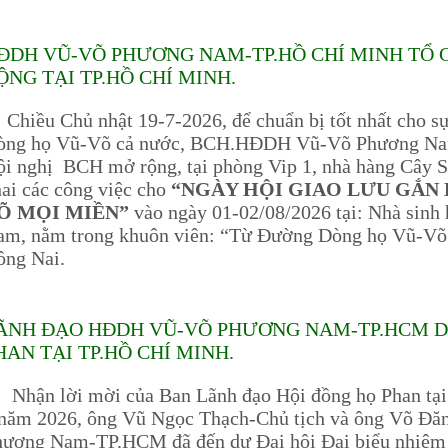
ĐDH VŨ-VÕ PHƯƠNG NAM-TP.HỒ CHÍ MINH TỔ 
ỘNG TẠI TP.HỒ CHÍ MINH.
iều Chủ nhật 19-7-2026, để chuẩn bị tốt nhất cho sự 
òng họ Vũ-Võ cả nước, BCH.HĐDH Vũ-Võ Phương Nam
i nghị BCH mở rộng, tại phòng Vip 1, nhà hàng Cây S
ai các công việc cho
“NGÀY HỘI GIAO LƯU GẮN 
Õ MỌI MIỀN”
vào ngày 01-02/08/2026 tại: Nhà sin
am, nằm trong khuôn viên: “Từ Đường Dòng họ Vũ-Võ
ồng Nai.
ÃNH ĐẠO HĐDH VŨ-VÕ PHƯƠNG NAM-TP.HCM DỰ
HAN TẠI TP.HỒ CHÍ MINH.
hận lời mời của Ban Lãnh đạo Hội đồng họ Phan tại 
 năm 2026, ông Vũ Ngọc Thạch-Chủ tịch và ông Võ 
ương Nam-TP.HCM đã đến dự Đại hội Đại biểu nhiệm 