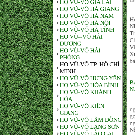
HỌ VŨ-VÕ GIA LAI
HỌ VŨ-VÕ HÀ GIANG
Đ
HỌ VŨ-VÕ HÀ NAM
H
HỌ VŨ-VÕ HÀ NỘI
Nh
HỌ VŨ-VÕ HÀ TĨNH
T
HỌ VŨ--VÕ HẢI
C
DƯƠNG
V
HỌ VŨ-VÕ HẢI
X
PHÒNG
bà
HỌ VŨ-VÕ TP. HỒ CHÍ
MINH
HỌ VŨ-VÕ HƯNG YÊN
B
HỌ VŨ-VÕ HÒA BÌNH
N
HỌ VŨ-VÕ KHÁNH
HÒA
V
HỌ VŨ-VÕ KIÊN
n
GIANG
gọ
HỌ VŨ-VÕ LÂM ĐỒNG
ng
HỌ VŨ-VÕ LẠNG SƠN
N
HỌ VŨ-VÕ LÀO CAI