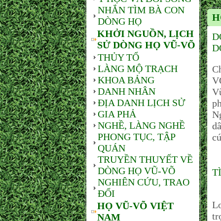
NHẮN TÌM BÀ CON
H
DÒNG HỌ
KHỞI NGUỒN, LỊCH
D
SỬ DÒNG HỌ VŨ-VÕ
D
THỦY TỔ
LÀNG MỘ TRẠCH
C
KHOA BẢNG
V
DANH NHÂN
V
ĐỊA DANH LỊCH SỬ
p
GIA PHẢ
Ng
NGHỀ, LÀNG NGHỀ
dâ
PHONG TỤC, TẬP
cú
QUÁN
TRUYỀN THUYẾT VỀ
DÒNG HỌ VŨ-VÕ
T
NGHIÊN CỨU, TRAO
ĐỔI
Tr
L
HỌ VŨ-VÕ VIỆT
tr
NAM