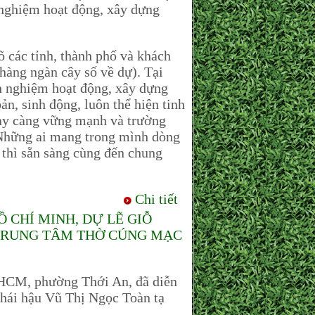
h nghiệm hoạt động, xây dựng
c tỉnh, thành phố và khách
hàng ngàn cây số về dự). Tại
nh nghiệm hoạt động, xây dựng
ản, sinh động, luôn thể hiện tinh
gày càng vững mạnh và trường
 Những ai mang trong mình dòng
thì sẵn sàng cùng đến chung
Chi tiết
 CHÍ MINH, DỰ LẼ GIỖ
 TRUNG TÂM THỜ CÚNG MẠC
HCM, phường Thới An, đã diễn
hái hậu Vũ Thị Ngọc Toàn tạ