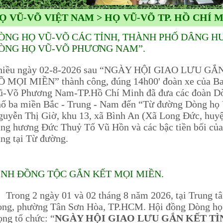
Ọ VŨ-VÕ VIỆT NAM > HỌ VŨ-VÕ TP. HỒ CHÍ 
ÒNG HỌ VŨ-VÕ CÁC TỈNH, THÀNH PHỐ DÂNG H
ÒNG HỌ VŨ-VÕ PHƯƠNG NAM”.
hiều ngày 02-8-2026 sau “NGÀY HỘI GIAO LƯU G
Õ MỌI MIỀN” thành công, đúng 14h00' đoàn xe của Ba
ũ-Võ Phương Nam-TP.Hồ Chí Minh đã đưa các đoàn Dòn
hố ba miền Bắc - Trung - Nam đến “Từ đường Dòng h
uyễn Thị Giờ, khu 13, xã Bình An (Xã Long Đức, huy
ng hương Đức Thuỷ Tổ Vũ Hồn và các bậc tiền bối củ
ng tại Từ đường.
ÌNH ĐỒNG TỘC GẮN KẾT MỌI MIỀN.
ong 2 ngày 01 và 02 tháng 8 năm 2026, tại Trung t
ong, phường Tân Sơn Hòa, TP.HCM. Hội đồng Dòng h
ọng tổ chức: “
NGÀY HỘI GIAO LƯU GẮN KẾT T