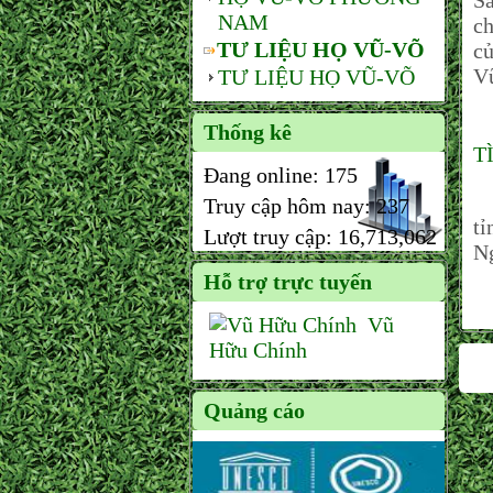
S
NAM
ch
TƯ LIỆU HỌ VŨ-VÕ
c
Vũ
TƯ LIỆU HỌ VŨ-VÕ
Thống kê
T
Đang online:
175
N
Truy cập hôm nay:
237
t
Lượt truy cập:
16,713,062
N
Hỗ trợ trực tuyến
Vũ
Hữu Chính
Quảng cáo