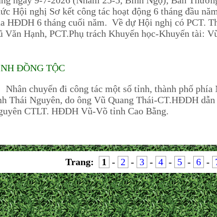
áng ngày 9-7-2026 (Nhằm 25-5, Bính Ngọ), Ban Thườ
ức Hội nghị Sơ kết công tác hoạt động 6 tháng đầu n
ủa HĐDH 6 tháng cuối năm. Về dự Hội nghị có PCT. T
 Văn Hạnh, PCT.Phụ trách Khuyến học-Khuyến tài: Vũ
ÌNH ĐỒNG TỘC
hân chuyến đi công tác một số tỉnh, thành phố phí
ỉnh Thái Nguyên, do ông Vũ Quang Thái-CT.HĐDH dẫn 
guyên CTLT. HĐDH Vũ-Võ tỉnh Cao Bằng.
Trang:
1
-
2
-
3
-
4
-
5
-
6
-