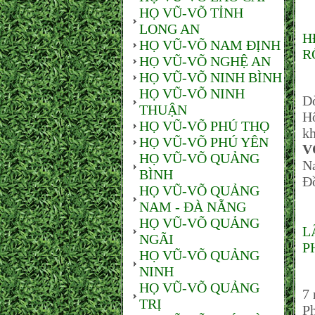
HỌ VŨ-VÕ TỈNH
LONG AN
H
HỌ VŨ-VÕ NAM ĐỊNH
R
HỌ VŨ-VÕ NGHỆ AN
HỌ VŨ-VÕ NINH BÌNH
Ch
HỌ VŨ-VÕ NINH
D
THUẬN
Hộ
HỌ VŨ-VÕ PHÚ THỌ
kh
HỌ VŨ-VÕ PHÚ YÊN
V
HỌ VŨ-VÕ QUẢNG
N
BÌNH
Đ
HỌ VŨ-VÕ QUẢNG
NAM - ĐÀ NẴNG
HỌ VŨ-VÕ QUẢNG
L
NGÃI
P
HỌ VŨ-VÕ QUẢNG
NINH
N
HỌ VŨ-VÕ QUẢNG
7
TRỊ
Ph