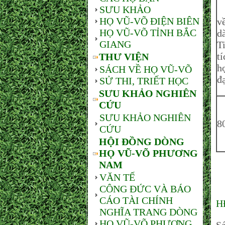
SƯU KHẢO
C
HỌ VŨ-VÕ ĐIỆN BIÊN
v
HỌ VŨ-VÕ TỈNH BẮC
d
GIANG
T
t
THƯ VIỆN
h
SÁCH VỀ HỌ VŨ-VÕ
đ
SỬ THI, TRIẾT HỌC
SƯU KHẢO NGHIÊN
CỨU
B
SƯU KHẢO NGHIÊN
8
CỨU
HỘI ĐỒNG DÒNG
HỌ VŨ-VÕ PHƯƠNG
NAM
VĂN TẾ
CÔNG ĐỨC VÀ BÁO
CÁO TÀI CHÍNH
H
NGHĨA TRANG DÒNG
HỌ VŨ-VÕ PHƯƠNG