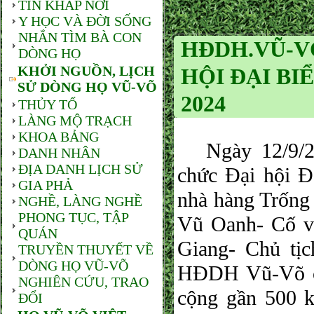
TIN KHẮP NƠI
Y HỌC VÀ ĐỜI SỐNG
NHẮN TÌM BÀ CON
HĐDH.VŨ-V
DÒNG HỌ
KHỞI NGUỒN, LỊCH
HỘI ĐẠI BIỂ
SỬ DÒNG HỌ VŨ-VÕ
2024
THỦY TỔ
LÀNG MỘ TRẠCH
KHOA BẢNG
Ngày 12/9/20
DANH NHÂN
ĐỊA DANH LỊCH SỬ
chức Đại hội Đạ
GIA PHẢ
nhà hàng Trống
NGHỀ, LÀNG NGHỀ
PHONG TỤC, TẬP
Vũ Oanh- Cố 
QUÁN
Giang- Chủ tị
TRUYỀN THUYẾT VỀ
DÒNG HỌ VŨ-VÕ
HĐDH Vũ-Võ củ
NGHIÊN CỨU, TRAO
cộng gần 500 k
ĐỔI