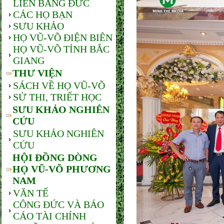
LIÊN BANG ĐỨC
CÁC HỌ BẠN
SƯU KHẢO
HỌ VŨ-VÕ ĐIỆN BIÊN
HỌ VŨ-VÕ TỈNH BẮC
GIANG
THƯ VIỆN
SÁCH VỀ HỌ VŨ-VÕ
SỬ THI, TRIẾT HỌC
SƯU KHẢO NGHIÊN
CỨU
SƯU KHẢO NGHIÊN
CỨU
HỘI ĐỒNG DÒNG
HỌ VŨ-VÕ PHƯƠNG
NAM
VĂN TẾ
CÔNG ĐỨC VÀ BÁO
CÁO TÀI CHÍNH