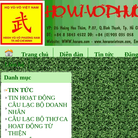
Trang chủ
Diễn đàn
Tin tức
Đăng
Liên hệ
Danh mục
TIN TỨC
TIN HOẠT ĐỘNG
CÂU LẠC BỘ DOANH
NHÂN
CÂU LẠC BỘ THƠ CA
HOAT ĐỘNG TỪ
THIỆN