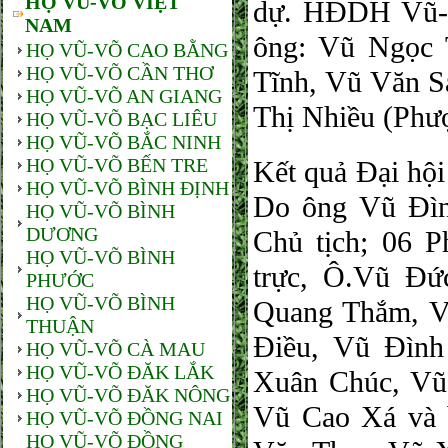
HỌ VŨ-VÕ VIỆT
dự. HĐDH Vũ-V
NAM
ông: Vũ Ngọc
HỌ VŨ-VÕ CAO BẰNG
HỌ VŨ-VÕ CẦN THƠ
Tĩnh, Vũ Văn S
HỌ VŨ-VÕ AN GIANG
Thị Nhiều (Phư
HỌ VŨ-VÕ BẠC LIÊU
HỌ VŨ-VÕ BẮC NINH
HỌ VŨ-VÕ BẾN TRE
Kết quả Đại hội
HỌ VŨ-VÕ BÌNH ĐỊNH
Do ông Vũ Đìn
HỌ VŨ-VÕ BÌNH
DƯƠNG
Chủ tịch; 06 
HỌ VŨ-VÕ BÌNH
trực, Ô.Vũ Đ
PHƯỚC
HỌ VŨ-VÕ BÌNH
Quang Thắm, V
THUẬN
Điều, Vũ Đìn
HỌ VŨ-VÕ CÀ MAU
HỌ VŨ-VÕ ĐĂK LẮK
Xuân Chúc, Vũ
HỌ VŨ-VÕ ĐĂK NÔNG
Vũ Cao Xá và 
HỌ VŨ-VÕ ĐỒNG NAI
HỌ VŨ-VÕ ĐỒNG