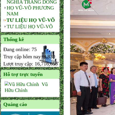
NGHĨA TRANG DÒNG
HỌ VŨ-VÕ PHƯƠNG
NAM
TƯ LIỆU HỌ VŨ-VÕ
TƯ LIỆU HỌ VŨ-VÕ
Thống kê
Đang online:
75
Truy cập hôm nay:
3,830
Lượt truy cập:
16,716,655
Hỗ trợ trực tuyến
Vũ
Hữu Chính
Quảng cáo