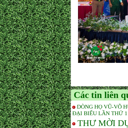
Các tin liên 
DÒNG HỌ VŨ-VÕ H
ĐẠI BIỂU LẦN THỨ 1 
THƯ MỜI D