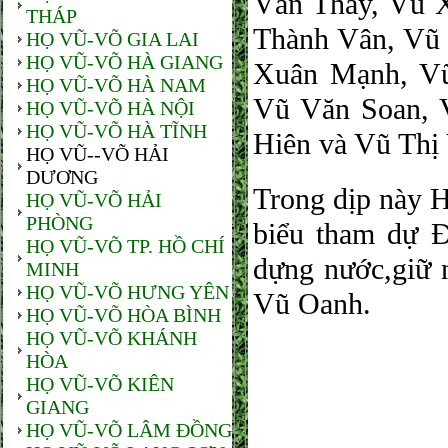
Văn Thay, Vũ 
THÁP
Thành Vân, Vũ
HỌ VŨ-VÕ GIA LAI
HỌ VŨ-VÕ HÀ GIANG
Xuân Mạnh, Vũ
HỌ VŨ-VÕ HÀ NAM
Vũ Văn Soan, 
HỌ VŨ-VÕ HÀ NỘI
HỌ VŨ-VÕ HÀ TĨNH
Hiên và Vũ Thị
HỌ VŨ--VÕ HẢI
DƯƠNG
Trong dịp này 
HỌ VŨ-VÕ HẢI
PHÒNG
biểu tham dự 
HỌ VŨ-VÕ TP. HỒ CHÍ
dựng nước,giữ 
MINH
HỌ VŨ-VÕ HƯNG YÊN
Vũ Oanh.
HỌ VŨ-VÕ HÒA BÌNH
HỌ VŨ-VÕ KHÁNH
HÒA
HỌ VŨ-VÕ KIÊN
GIANG
ẢNH
HỌ VŨ-VÕ LÂM ĐỒNG