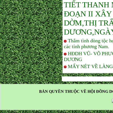
TIẾT THANH 
ĐOẠN II XÂ
DỜM,THỊ TR
DƯƠNG,NGÀY 
Thắm tình dòng tộc h
các tỉnh phương Nam.
HĐDH VŨ- VÕ PHƯ
DƯƠNG
MẤY NÉT VỀ LÀNG
BẢN QUYỀN THUỘC VỀ HỘI ĐỒNG D