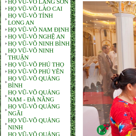
HỌ VŨ-VÕ LẠNG SƠN
HỌ VŨ-VÕ LÀO CAI
HỌ VŨ-VÕ TỈNH
LONG AN
HỌ VŨ-VÕ NAM ĐỊNH
HỌ VŨ-VÕ NGHỆ AN
HỌ VŨ-VÕ NINH BÌNH
HỌ VŨ-VÕ NINH
THUẬN
HỌ VŨ-VÕ PHÚ THỌ
HỌ VŨ-VÕ PHÚ YÊN
HỌ VŨ-VÕ QUẢNG
BÌNH
HỌ VŨ-VÕ QUẢNG
NAM - ĐÀ NẴNG
HỌ VŨ-VÕ QUẢNG
NGÃI
HỌ VŨ-VÕ QUẢNG
NINH
HỌ VŨ-VÕ QUẢNG