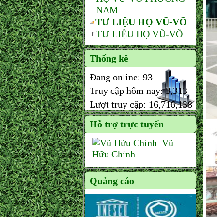
NAM
TƯ LIỆU HỌ VŨ-VÕ
TƯ LIỆU HỌ VŨ-VÕ
Thống kê
Đang online:
93
Truy cập hôm nay:
3,313
Lượt truy cập:
16,716,138
Hỗ trợ trực tuyến
Vũ
Hữu Chính
Quảng cáo