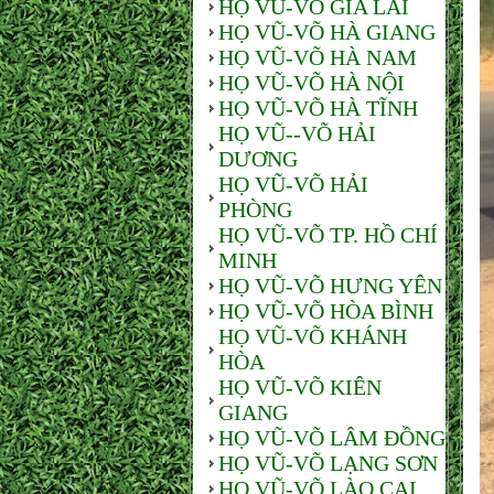
HỌ VŨ-VÕ GIA LAI
HỌ VŨ-VÕ HÀ GIANG
HỌ VŨ-VÕ HÀ NAM
HỌ VŨ-VÕ HÀ NỘI
HỌ VŨ-VÕ HÀ TĨNH
HỌ VŨ--VÕ HẢI
DƯƠNG
HỌ VŨ-VÕ HẢI
PHÒNG
HỌ VŨ-VÕ TP. HỒ CHÍ
MINH
HỌ VŨ-VÕ HƯNG YÊN
HỌ VŨ-VÕ HÒA BÌNH
HỌ VŨ-VÕ KHÁNH
HÒA
HỌ VŨ-VÕ KIÊN
GIANG
HỌ VŨ-VÕ LÂM ĐỒNG
HỌ VŨ-VÕ LẠNG SƠN
HỌ VŨ-VÕ LÀO CAI