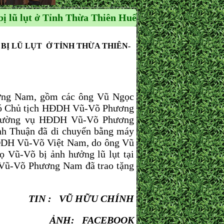
ị lũ lụt ở Tỉnh Thừa Thiên Huế
Ị LŨ LỤT Ở TỈNH THỪA THIÊN-
g Nam, gồm các ông Vũ Ngọc
hó Chủ tịch HĐDH Vũ-Võ Phương
Thường vụ HĐDH Vũ-Võ Phương
nh Thuận đã di chuyển bằng máy
HĐDH Vũ-Võ Việt Nam, do ông Vũ
ọ Vũ-Võ bị ảnh hưởng lũ lụt tại
 Vũ-Võ Phương Nam đã trao tặng
TIN : VŨ HỮU CHÍNH
ẢNH: FACEBOOK