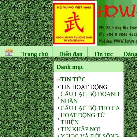
Trang chủ
Diễn đàn
Tin tức
Đăng
Danh mục
TIN TỨC
TIN HOẠT ĐỘNG
CÂU LẠC BỘ DOANH
NHÂN
CÂU LẠC BỘ THƠ CA
HOAT ĐỘNG TỪ
THIỆN
TIN KHẮP NƠI
Y HỌC VÀ ĐỜI SỐNG