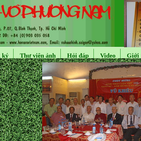
 ký
Thư viện ảnh
Hỏi đáp
Video
Giới 