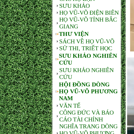
SƯU KHẢO
HỌ VŨ-VÕ ĐIỆN BIÊN
HỌ VŨ-VÕ TỈNH BẮC
GIANG
THƯ VIỆN
SÁCH VỀ HỌ VŨ-VÕ
SỬ THI, TRIẾT HỌC
SƯU KHẢO NGHIÊN
CỨU
SƯU KHẢO NGHIÊN
CỨU
HỘI ĐỒNG DÒNG
HỌ VŨ-VÕ PHƯƠNG
NAM
VĂN TẾ
CÔNG ĐỨC VÀ BÁO
CÁO TÀI CHÍNH
NGHĨA TRANG DÒNG
HỌ VŨ-VÕ PHƯƠNG