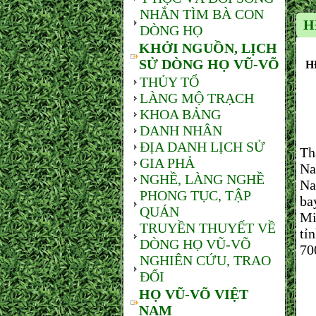
NHẮN TÌM BÀ CON
H
DÒNG HỌ
KHỞI NGUỒN, LỊCH
SỬ DÒNG HỌ VŨ-VÕ
H
THỦY TỔ
LÀNG MỘ TRẠCH
KHOA BẢNG
DANH NHÂN
Sá
ĐỊA DANH LỊCH SỬ
Th
GIA PHẢ
Na
NGHỀ, LÀNG NGHỀ
Na
PHONG TỤC, TẬP
ba
QUÁN
Mi
TRUYỀN THUYẾT VỀ
tỉ
DÒNG HỌ VŨ-VÕ
70
NGHIÊN CỨU, TRAO
ĐỔI
HỌ VŨ-VÕ VIỆT
NAM