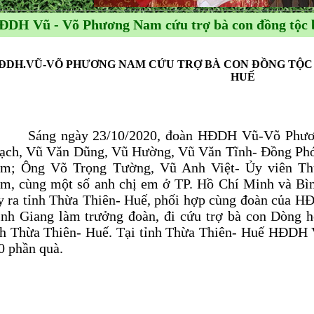
ĐDH Vũ - Võ Phương Nam cứu trợ bà con đồng tộc b
ĐDH.VŨ-VÕ PHƯƠNG NAM CỨU TRỢ BÀ CON ĐỒNG TỘC B
HUẾ
ng ngày 23/10/2020, đoàn HĐDH Vũ-Võ Phươn
ạch, Vũ Văn Dũng, Vũ Hường, Vũ Văn Tĩnh- Đồng P
m; Ông Võ Trọng Tường, Vũ Anh Việt- Ủy viên 
m, cùng một số anh chị em ở TP. Hồ Chí Minh và Bì
y ra tỉnh Thừa Thiên- Huế, phối hợp cùng đoàn của 
nh Giang làm trưởng đoàn, đi cứu trợ bà con Dòng h
nh Thừa Thiên- Huế. Tại tỉnh Thừa Thiên- Huế HĐDH
0 phần quà.