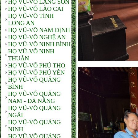
HỌ VŨ-VÕ LẠNG SƠN
HỌ VŨ-VÕ LÀO CAI
HỌ VŨ-VÕ TỈNH
LONG AN
HỌ VŨ-VÕ NAM ĐỊNH
HỌ VŨ-VÕ NGHỆ AN
HỌ VŨ-VÕ NINH BÌNH
HỌ VŨ-VÕ NINH
THUẬN
HỌ VŨ-VÕ PHÚ THỌ
HỌ VŨ-VÕ PHÚ YÊN
HỌ VŨ-VÕ QUẢNG
BÌNH
HỌ VŨ-VÕ QUẢNG
NAM - ĐÀ NẴNG
HỌ VŨ-VÕ QUẢNG
NGÃI
HỌ VŨ-VÕ QUẢNG
NINH
HỌ VŨ-VÕ QUẢNG