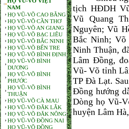
HỌ VŨ-VÕ VIỆT
tịch HĐDH Vũ
NAM
HỌ VŨ-VÕ CAO BẰNG
Vũ Quang Th
HỌ VŨ-VÕ CẦN THƠ
Nguyên; Vũ H
HỌ VŨ-VÕ AN GIANG
HỌ VŨ-VÕ BẠC LIÊU
Bắc Ninh; Võ
HỌ VŨ-VÕ BẮC NINH
HỌ VŨ-VÕ BẾN TRE
Ninh Thuận, đ
HỌ VŨ-VÕ BÌNH ĐỊNH
Lâm Đồng, đo
HỌ VŨ-VÕ BÌNH
DƯƠNG
Vũ- Võ tỉnh Lâ
HỌ VŨ-VÕ BÌNH
TP Đà Lạt. Sa
PHƯỚC
HỌ VŨ-VÕ BÌNH
Đồng hướng dẫ
THUẬN
Dòng họ Vũ-Võ
HỌ VŨ-VÕ CÀ MAU
HỌ VŨ-VÕ ĐĂK LẮK
huyện Lâm Hà,
HỌ VŨ-VÕ ĐĂK NÔNG
HỌ VŨ-VÕ ĐỒNG NAI
HỌ VŨ-VÕ ĐỒNG