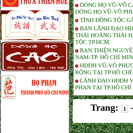
DÒNG HỌ VŨ-VÕ C
DÒNG HỌ VŨ-VÕ PH
TÌNH ĐỒNG TỘC G
BAN LÃNH ĐẠO HĐ
THÁI HOÀNG THÁI 
TỘC TP.HCM.
BAN THIỆN NGUYỆ
NAM-TP. HỒ CHÍ MI
HĐDH VŨ-VÕ PHƯƠ
RỘNG TẠI TP.HỒ CHÍ
LÃNH ĐẠO HĐDH V
PHAN TẠI TP.HỒ CHÍ
Trang:
1