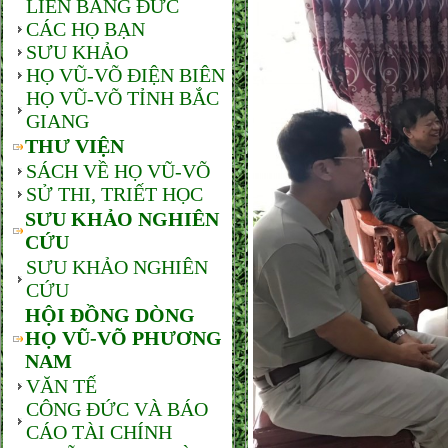
LIÊN BANG ĐỨC
CÁC HỌ BẠN
SƯU KHẢO
HỌ VŨ-VÕ ĐIỆN BIÊN
HỌ VŨ-VÕ TỈNH BẮC
GIANG
THƯ VIỆN
SÁCH VỀ HỌ VŨ-VÕ
SỬ THI, TRIẾT HỌC
SƯU KHẢO NGHIÊN
CỨU
SƯU KHẢO NGHIÊN
CỨU
HỘI ĐỒNG DÒNG
HỌ VŨ-VÕ PHƯƠNG
NAM
VĂN TẾ
CÔNG ĐỨC VÀ BÁO
CÁO TÀI CHÍNH