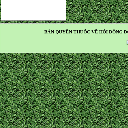
BẢN QUYỀN THUỘC VỀ HỘI ĐỒNG D