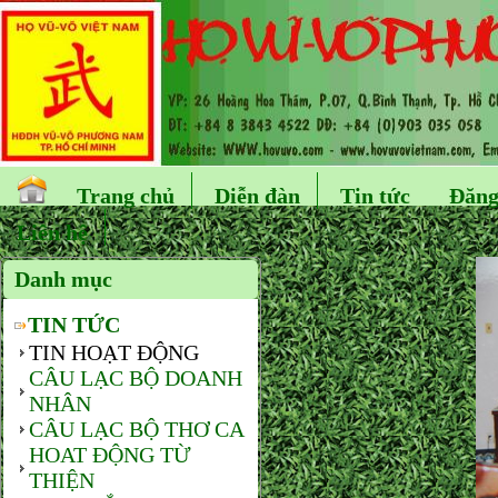
Trang chủ
Diễn đàn
Tin tức
Đăng
Liên hệ
Danh mục
TIN TỨC
TIN HOẠT ĐỘNG
CÂU LẠC BỘ DOANH
NHÂN
CÂU LẠC BỘ THƠ CA
HOAT ĐỘNG TỪ
THIỆN