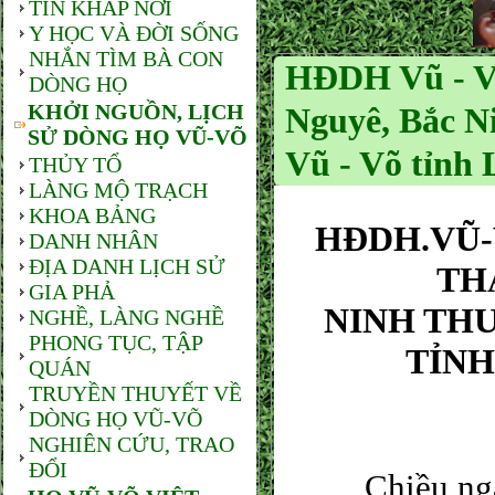
TIN KHẮP NƠI
Y HỌC VÀ ĐỜI SỐNG
NHẮN TÌM BÀ CON
HĐDH Vũ - V
DÒNG HỌ
KHỞI NGUỒN, LỊCH
Nguyê, Bắc N
SỬ DÒNG HỌ VŨ-VÕ
Vũ - Võ tỉnh 
THỦY TỔ
LÀNG MỘ TRẠCH
KHOA BẢNG
HĐDH.VŨ-
DANH NHÂN
ĐỊA DANH LỊCH SỬ
TH
GIA PHẢ
NINH TH
NGHỀ, LÀNG NGHỀ
PHONG TỤC, TẬP
TỈN
QUÁN
TRUYỀN THUYẾT VỀ
DÒNG HỌ VŨ-VÕ
NGHIÊN CỨU, TRAO
ĐỔI
Chiều ngày 1