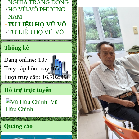
NGHĨA TRANG DÒNG
HỌ VŨ-VÕ PHƯƠNG
NAM
TƯ LIỆU HỌ VŨ-VÕ
TƯ LIỆU HỌ VŨ-VÕ
Thống kê
Đang online:
137
Truy cập hôm nay:
654
Lượt truy cập:
16,702,496
Hỗ trợ trực tuyến
Vũ
Hữu Chính
Quảng cáo